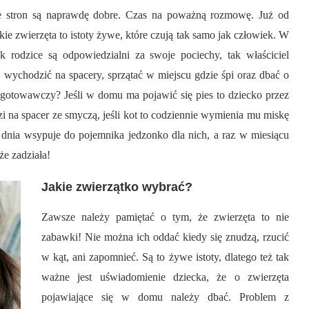
 ze stron są naprawdę dobre. Czas na poważną rozmowę. Już od
ie zwierzęta to istoty żywe, które czują tak samo jak człowiek. W
 rodzice są odpowiedzialni za swoje pociechy, tak właściciel
, wychodzić na spacery, sprzątać w miejscu gdzie śpi oraz dbać o
rzygotowawczy? Jeśli w domu ma pojawić się pies to dziecko przez
 na spacer ze smyczą, jeśli kot to codziennie wymienia mu miskę
o dnia wsypuje do pojemnika jedzonko dla nich, a raz w miesiącu
e zadziała!
Jakie zwierzątko wybrać?
Zawsze należy pamiętać o tym, że zwierzęta to nie
zabawki! Nie można ich oddać kiedy się znudzą, rzucić
w kąt, ani zapomnieć. Są to żywe istoty, dlatego też tak
ważne jest uświadomienie dziecka, że o zwierzęta
pojawiające się w domu należy dbać. Problem z