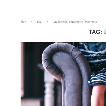
Start
Tagi
Wiadomości oznaczone "zwierzęta"
TAG: