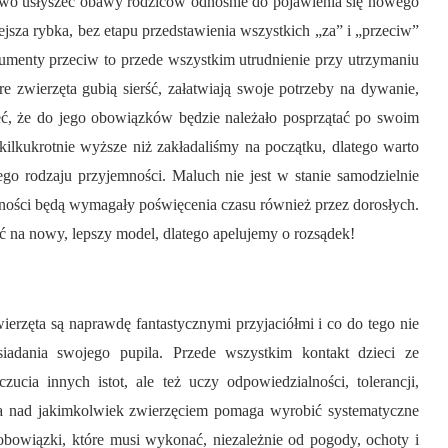
awo usłyszeć obawy rodziców odnośnie do pojawienia się nowego
iejsza rybka, bez etapu przedstawienia wszystkich „za” i „przeciw”
menty przeciw to przede wszystkim utrudnienie przy utrzymaniu
e zwierzęta gubią sierść, załatwiają swoje potrzeby na dywanie,
eć, że do jego obowiązków będzie należało posprzątać po swoim
kilkukrotnie wyższe niż zakładaliśmy na początku, dlatego warto
go rodzaju przyjemności. Maluch nie jest w stanie samodzielnie
ynności będą wymagały poświęcenia czasu również przez dorosłych.
ić na nowy, lepszy model, dlatego apelujemy o rozsądek!
rzęta są naprawdę fantastycznymi przyjaciółmi i co do tego nie
siadania swojego pupila. Przede wszystkim kontakt dzieci ze
ucia innych istot, ale też uczy odpowiedzialności, tolerancji,
ka nad jakimkolwiek zwierzęciem pomaga wyrobić systematyczne
obowiązki, które musi wykonać, niezależnie od pogody, ochoty i