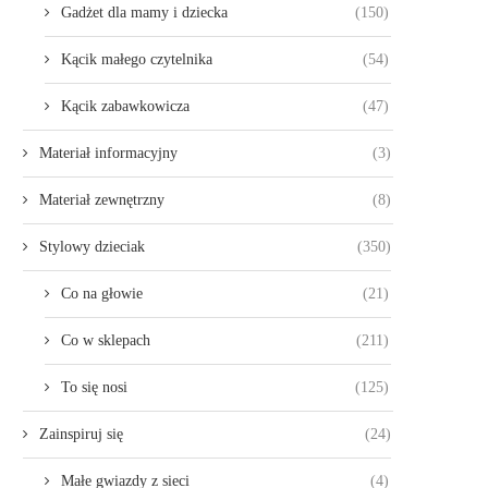
Gadżet dla mamy i dziecka
(150)
Kącik małego czytelnika
(54)
Kącik zabawkowicza
(47)
Materiał informacyjny
(3)
Materiał zewnętrzny
(8)
Stylowy dzieciak
(350)
Co na głowie
(21)
Co w sklepach
(211)
To się nosi
(125)
Zainspiruj się
(24)
Małe gwiazdy z sieci
(4)