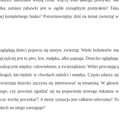
ątka zamiast zabawki jest w ogóle rozsądnym pomysłem? Taka
jej kompletnego braku? Porozmawiajmy dziś na temat zwierząt w
 oglądają dzieci pojawia się motyw zwierząt. Wielu bohaterów ma
częściej jest to pies, kot, małpka, albo papuga. Dziecko oglądając
chodzącymi między człowiekiem, a zwierzątkiem. Widzi powstającą
ogoś, kto będzie w chwilach radości i smutku. Często zdarza się
zwierzęta dziecko zaczyna się interesować tą tematyką. W głowie
 tego, czy powinni zgodzić się na pojawienie nowego lokatora w
szcze trochę poczekać? A może sytuacja jest całkiem odwrotna? To
aluch na niego zareaguje?