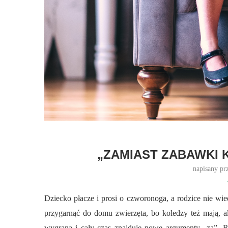
„ZAMIAST ZABAWKI 
napisany pr
Dziecko płacze i prosi o czworonoga, a rodzice nie wie
przygarnąć do domu zwierzęta, bo koledzy też mają, a
wygraną i cały czas znajduje nowe argumenty „za”. R