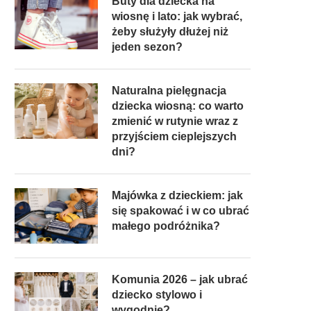
Buty dla dziecka na
wiosnę i lato: jak wybrać,
żeby służyły dłużej niż
jeden sezon?
Naturalna pielęgnacja
dziecka wiosną: co warto
zmienić w rutynie wraz z
przyjściem cieplejszych
dni?
Majówka z dzieckiem: jak
się spakować i w co ubrać
małego podróżnika?
Komunia 2026 – jak ubrać
dziecko stylowo i
wygodnie?