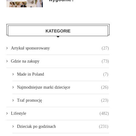
KATEGORIE
Artykuł sponsorowany
(27)
Gdzie na zakupy
(73)
Made in Poland
(7)
Najmodniejsze marki dziecięce
(26)
Traf promocję
(23)
Lifestyle
(482)
Dzieciak po godzinach
(231)