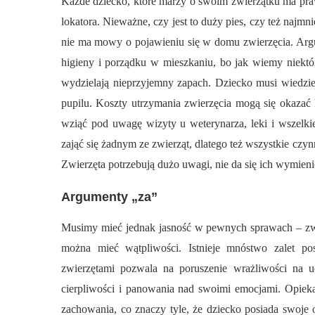
Każde dziecko, które marzy o swoim zwierzątku ma pr
lokatora. Nieważne, czy jest to duży pies, czy też najmn
nie ma mowy o pojawieniu się w domu zwierzęcia. Argu
higieny i porządku w mieszkaniu, bo jak wiemy niektór
wydzielają nieprzyjemny zapach. Dziecko musi wiedzi
pupilu. Koszty utrzymania zwierzęcia mogą się okazać 
wziąć pod uwagę wizyty u weterynarza, leki i wszelkie
zająć się żadnym ze zwierząt, dlatego też wszystkie cz
Zwierzęta potrzebują dużo uwagi, nie da się ich wymien
Argumenty „za”
Musimy mieć jednak jasność w pewnych sprawach – zwie
można mieć wątpliwości. Istnieje mnóstwo zalet po
zwierzętami pozwala na poruszenie wrażliwości na ucz
cierpliwości i panowania nad swoimi emocjami. Opie
zachowania, co znaczy tyle, że dziecko posiada swoje 