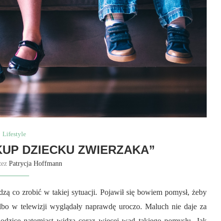
Lifestyle
KUP DZIECKU ZWIERZAKA”
zez
Patrycja Hoffmann
dzą co zrobić w takiej sytuacji. Pojawił się bowiem pomysł, żeby
lbo w telewizji wyglądały naprawdę uroczo. Maluch nie daje za
odzice natomiast widzą coraz więcej wad takiego pomysłu. Jak