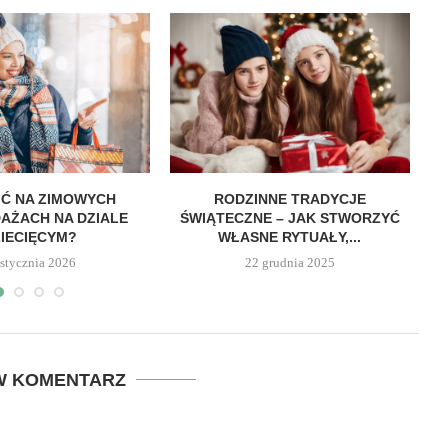
IĆ NA ZIMOWYCH
RODZINNE TRADYCJE
PO
AŻACH NA DZIALE
ŚWIĄTECZNE – JAK STWORZYĆ
IECIĘCYM?
WŁASNE RYTUAŁY,...
 stycznia 2026
22 grudnia 2025
W KOMENTARZ