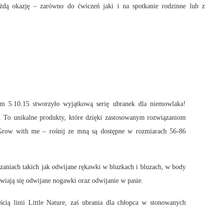
żdą okazję – zarówno do ćwiczeń jaki i na spotkanie rodzinne lub z
em 5.10.15 stworzyło wyjątkową serię ubranek dla niemowlaka!
. To unikalne produkty, które dzięki zastosowanym rozwiązaniom
Grow with me – rośnij ze mną są dostępne w rozmiarach 56-86
aniach takich jak odwijane rękawki w bluzkach i bluzach, w body
wiają się odwijane nogawki oraz odwijanie w pasie.
cią linii Little Nature, zaś ubrania dla chłopca w stonowanych