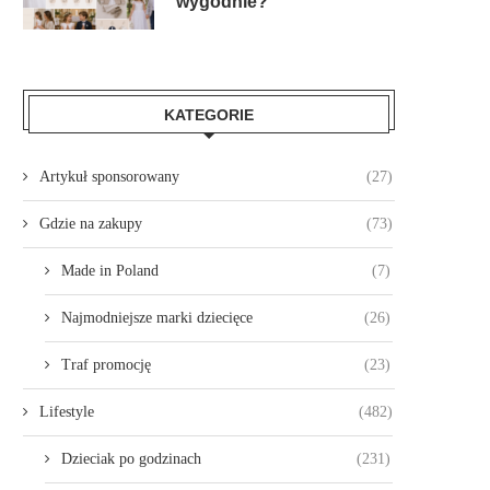
wygodnie?
KATEGORIE
Artykuł sponsorowany
(27)
Gdzie na zakupy
(73)
Made in Poland
(7)
Najmodniejsze marki dziecięce
(26)
Traf promocję
(23)
Lifestyle
(482)
Dzieciak po godzinach
(231)