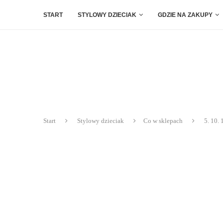
START
STYLOWY DZIECIAK
GDZIE NA ZAKUPY
Start
Stylowy dzieciak
Co w sklepach
5. 10.