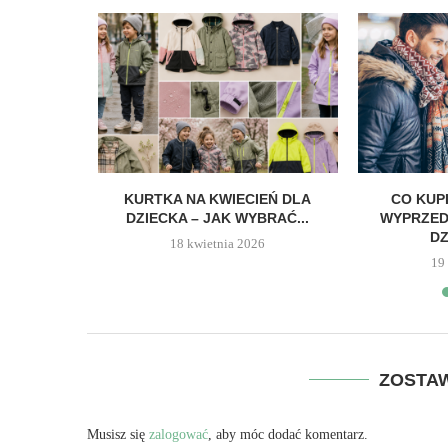
KOWE DLA
KURTKA NA KWIECIEŃ DLA
CO KUP
YBÓR...
DZIECKA – JAK WYBRAĆ...
WYPRZED
DZ
024
18 kwietnia 2026
19
ZOSTA
Musisz się
zalogować
, aby móc dodać komentarz.