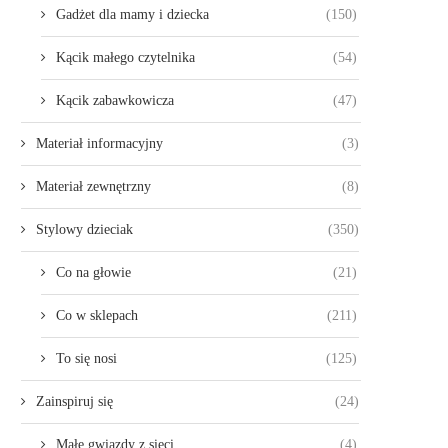
Gadżet dla mamy i dziecka
(150)
Kącik małego czytelnika
(54)
Kącik zabawkowicza
(47)
Materiał informacyjny
(3)
Materiał zewnętrzny
(8)
Stylowy dzieciak
(350)
Co na głowie
(21)
Co w sklepach
(211)
To się nosi
(125)
Zainspiruj się
(24)
Małe gwiazdy z sieci
(4)