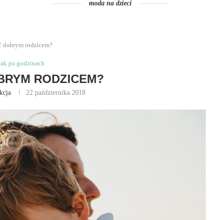
moda na dzieci
ć dobrym rodzicem?
iak po godzinach
BRYM RODZICEM?
kcja
22 października 2018