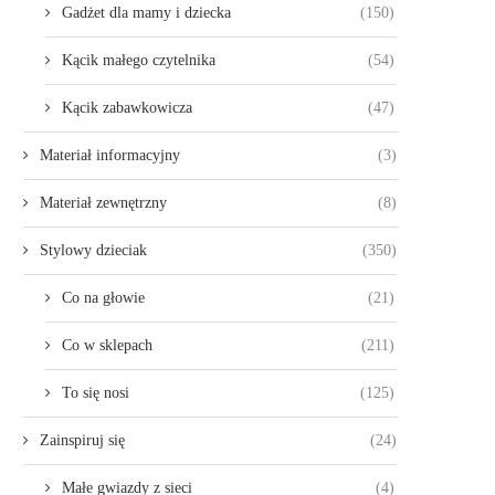
Gadżet dla mamy i dziecka
(150)
Kącik małego czytelnika
(54)
Kącik zabawkowicza
(47)
Materiał informacyjny
(3)
Materiał zewnętrzny
(8)
Stylowy dzieciak
(350)
Co na głowie
(21)
Co w sklepach
(211)
To się nosi
(125)
Zainspiruj się
(24)
Małe gwiazdy z sieci
(4)