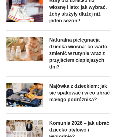
Buty dla dziecka na
wiosnę i lato: jak wybrać,
żeby służyły dłużej niż
jeden sezon?
Naturalna pielęgnacja
dziecka wiosną: co warto
zmienić w rutynie wraz z
przyjściem cieplejszych
dni?
Majówka z dzieckiem: jak
się spakować i w co ubrać
małego podróżnika?
Komunia 2026 – jak ubrać
dziecko stylowo i
wygodnie?