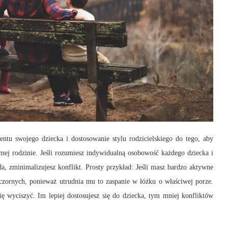
entu swojego dziecka i dostosowanie stylu rodzicielskiego do tego, aby
mej rodzinie. Jeśli rozumiesz indywidualną osobowość każdego dziecka i
a, zminimalizujesz konflikt. Prosty przykład: Jeśli masz bardzo aktywne
czornych, ponieważ utrudnia mu to zaspanie w łóżku o właściwej porze.
ę wyciszyć. Im lepiej dostosujesz się do dziecka, tym mniej konfliktów