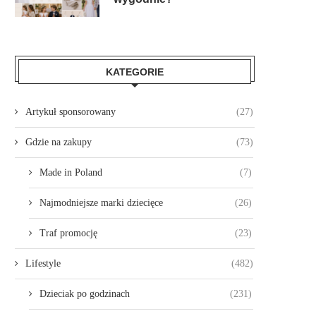
KATEGORIE
Artykuł sponsorowany
(27)
Gdzie na zakupy
(73)
Made in Poland
(7)
Najmodniejsze marki dziecięce
(26)
Traf promocję
(23)
Lifestyle
(482)
Dzieciak po godzinach
(231)