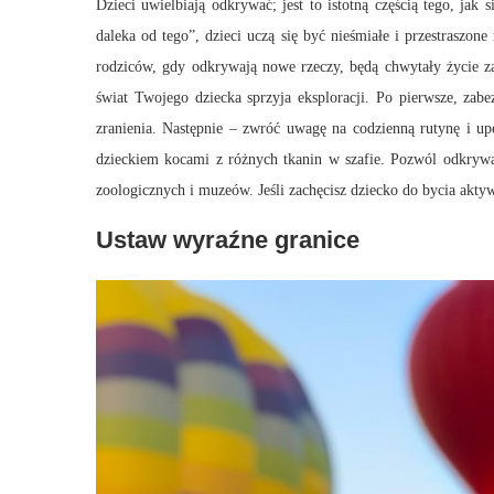
Dzieci uwielbiają odkrywać; jest to istotną częścią tego, jak
daleka od tego”, dzieci uczą się być nieśmiałe i przestraszon
rodziców, gdy odkrywają nowe rzeczy, będą chwytały życie za 
świat Twojego dziecka sprzyja eksploracji. Po pierwsze, za
zranienia. Następnie – zwróć uwagę na codzienną rutynę i up
dzieckiem kocami z różnych tkanin w szafie. Pozwól odkrywa
zoologicznych i muzeów. Jeśli zachęcisz dziecko do bycia akty
Ustaw wyraźne granice