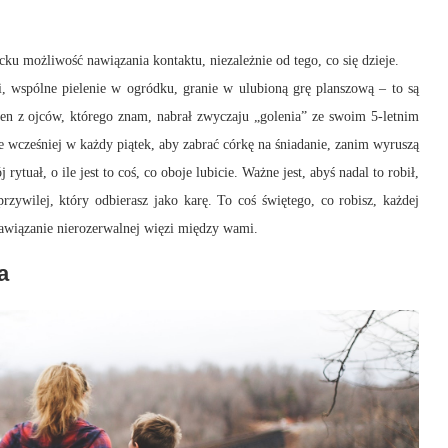
u możliwość nawiązania kontaktu, niezależnie od tego, co się dzieje.
, wspólne pielenie w ogródku, granie w ulubioną grę planszową – to są
eden z ojców, którego znam, nabrał zwyczaju „golenia” ze swoim 5-letnim
 wcześniej w każdy piątek, aby zabrać córkę na śniadanie, zanim wyruszą
ytuał, o ile jest to coś, co oboje lubicie. Ważne jest, abyś nadal to robił,
rzywilej, który odbierasz jako karę. To coś świętego, co robisz, każdej
nawiązanie nierozerwalnej więzi między wami.
a