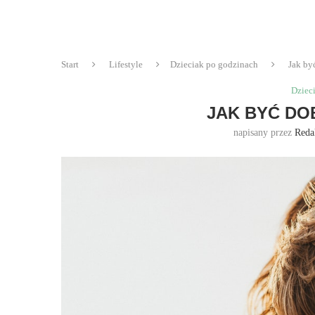
Start
Lifestyle
Dzieciak po godzinach
Jak by
Dziec
JAK BYĆ DO
napisany przez
Reda