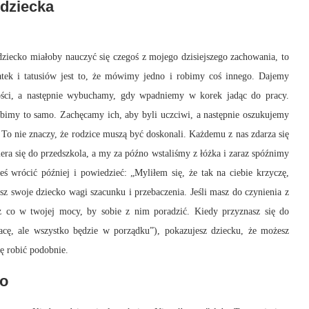
dziecka
dziecko miałoby nauczyć się czegoś z mojego dzisiejszego zachowania, to
tek i tatusiów jest to, że mówimy jedno i robimy coś innego.
Dajemy
ości, a następnie wybuchamy, gdy wpadniemy w korek jadąc do pracy.
obimy to samo.
Zachęcamy ich, aby byli uczciwi, a następnie oszukujemy
.
To nie znaczy, że rodzice muszą być doskonali.
Każdemu z nas zdarza się
era się do przedszkola, a my za późno wstaliśmy z łóżka i zaraz spóźnimy
ś wrócić później i powiedzieć: „Myliłem się, że tak na ciebie krzyczę,
ysz swoje dziecko wagi szacunku i przebaczenia.
Jeśli masz do czynienia z
isz co w twojej mocy, by sobie z nim poradzić.
Kiedy przyznasz się do
racę, ale wszystko będzie w porządku”), pokazujesz dziecku, że możesz
ię robić
podobnie.
go