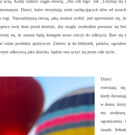
 się uczą. Kiedy rodzice ciągle mówią: „Nie rób tego” lub „Trzymaj się z
e nieznanym. Dzieci, które otrzymują wiele zachęcających słów od swoich
rogi. Najważniejszą rzeczą, jaką możesz zrobić, jest upewnienie się, że
bezpiecz swój dom przed dziećmi, aby mogły swobodnie poruszać się bez
ewnij się, że zawsze będą dostępne nowe rzeczy do odkrycia. Baw się z
ć różne produkty spożywcze. Zabierz je do bibliotek, parków, ogrodów
wnym odkrywcą jako dziecko, będzie ono uczyć się przez całe życie.
Dzieci
rozwijają się,
kiedy dorastają
w domu, który
ma strukturę,
ograniczenia i
zasady. Jednak