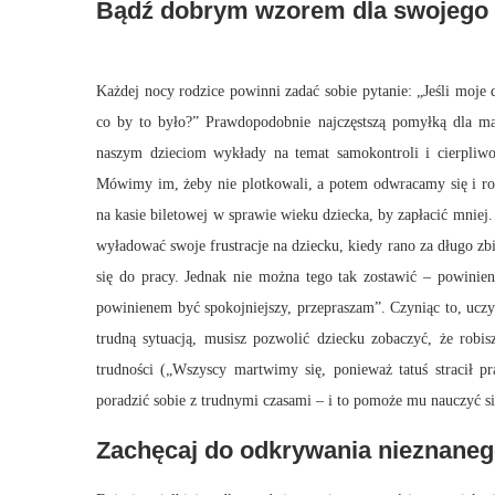
Bądź dobrym wzorem dla swojego 
Każdej nocy rodzice powinni zadać sobie pytanie: „Jeśli moje 
co by to było?”
Prawdopodobnie najczęstszą pomyłką dla ma
naszym dzieciom wykłady na temat samokontroli i cierpliw
Mówimy im, żeby nie plotkowali, a potem odwracamy się i r
na kasie biletowej w sprawie wieku dziecka, by zapłacić mniej
wyładować swoje frustracje na dziecku, kiedy rano za długo zbi
się do pracy.
Jednak nie można tego tak zostawić – powiniene
powinienem być spokojniejszy, przepraszam”.
Czyniąc to, ucz
trudną sytuacją, musisz pozwolić dziecku zobaczyć, że rob
trudności („Wszyscy martwimy się, ponieważ tatuś stracił p
poradzić sobie z trudnymi czasami – i to pomoże mu nauczyć s
Zachęcaj do odkrywania nieznane