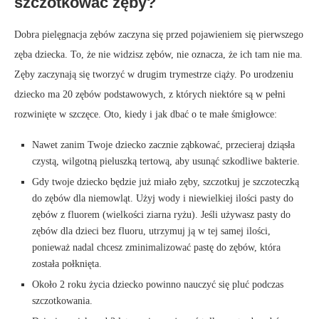
szczotkować zęby?
Dobra pielęgnacja zębów zaczyna się przed pojawieniem się pierwszego
zęba dziecka. To, że nie widzisz zębów, nie oznacza, że ​​ich tam nie ma.
Zęby zaczynają się tworzyć w drugim trymestrze ciąży. Po urodzeniu
dziecko ma 20 zębów podstawowych, z których niektóre są w pełni
rozwinięte w szczęce. Oto, kiedy i jak dbać o te małe śmigłowce:
Nawet zanim Twoje dziecko zacznie ząbkować, przecieraj dziąsła
czystą, wilgotną pieluszką tertową, aby usunąć szkodliwe bakterie.
Gdy twoje dziecko będzie już miało zęby, szczotkuj je szczoteczką
do zębów dla niemowląt. Użyj wody i niewielkiej ilości pasty do
zębów z fluorem (wielkości ziarna ryżu). Jeśli używasz pasty do
zębów dla dzieci bez fluoru, utrzymuj ją w tej samej ilości,
ponieważ nadal chcesz zminimalizować pastę do zębów, która
została połknięta.
Około 2 roku życia dziecko powinno nauczyć się pluć podczas
szczotkowania.