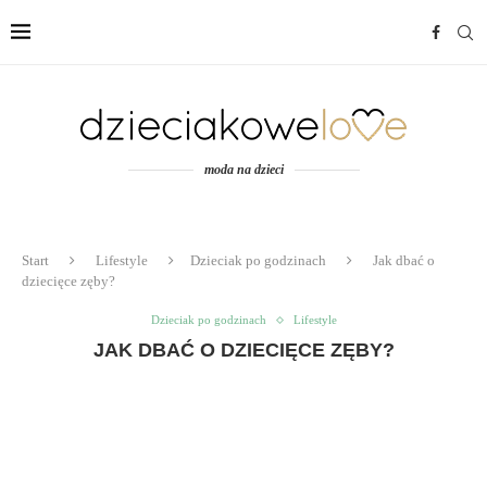
moda na dzieci
Start
Lifestyle
Dzieciak po godzinach
Jak dbać o
dziecięce zęby?
Dzieciak po godzinach
Lifestyle
JAK DBAĆ O DZIECIĘCE ZĘBY?