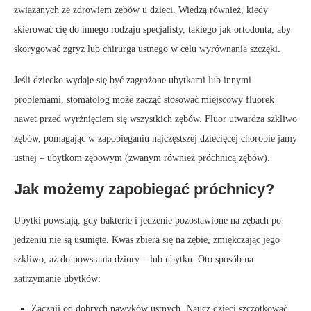
związanych ze zdrowiem zębów u dzieci. Wiedzą również, kiedy
skierować cię do innego rodzaju specjalisty, takiego jak ortodonta, aby
skorygować zgryz lub chirurga ustnego w celu wyrównania szczęki.
Jeśli dziecko wydaje się być zagrożone ubytkami lub innymi
problemami, stomatolog może zacząć stosować miejscowy fluorek
nawet przed wyrżnięciem się wszystkich zębów. Fluor utwardza ​​szkliwo
zębów, pomagając w zapobieganiu najczęstszej dziecięcej chorobie jamy
ustnej – ubytkom zębowym (zwanym również próchnicą zębów).
Jak możemy zapobiegać próchnicy?
Ubytki powstają, gdy bakterie i jedzenie pozostawione na zębach po
jedzeniu nie są usunięte. Kwas zbiera się na zębie, zmiękczając jego
szkliwo, aż do powstania dziury – lub ubytku. Oto sposób na
zatrzymanie ubytków:
Zacznij od dobrych nawyków ustnych. Naucz dzieci szczotkować