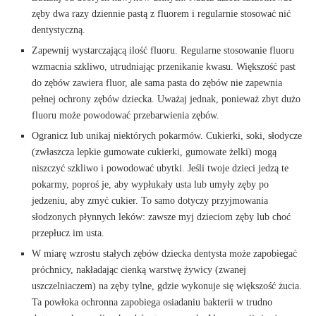
zęby dwa razy dziennie pastą z fluorem i regularnie stosować nić
dentystyczną.
Zapewnij wystarczającą ilość fluoru. Regularne stosowanie fluoru
wzmacnia szkliwo, utrudniając przenikanie kwasu. Większość past
do zębów zawiera fluor, ale sama pasta do zębów nie zapewnia
pełnej ochrony zębów dziecka. Uważaj jednak, ponieważ zbyt dużo
fluoru może powodować przebarwienia zębów.
Ogranicz lub unikaj niektórych pokarmów. Cukierki, soki, słodycze
(zwłaszcza lepkie gumowate cukierki, gumowate żelki) mogą
niszczyć szkliwo i powodować ubytki. Jeśli twoje dzieci jedzą te
pokarmy, poproś je, aby wypłukały usta lub umyły zęby po
jedzeniu, aby zmyć cukier. To samo dotyczy przyjmowania
słodzonych płynnych leków: zawsze myj dzieciom zęby lub choć
przepłucz im usta.
W miarę wzrostu stałych zębów dziecka dentysta może zapobiegać
próchnicy, nakładając cienką warstwę żywicy (zwanej
uszczelniaczem) na zęby tylne, gdzie wykonuje się większość żucia.
Ta powłoka ochronna zapobiega osiadaniu bakterii w trudno