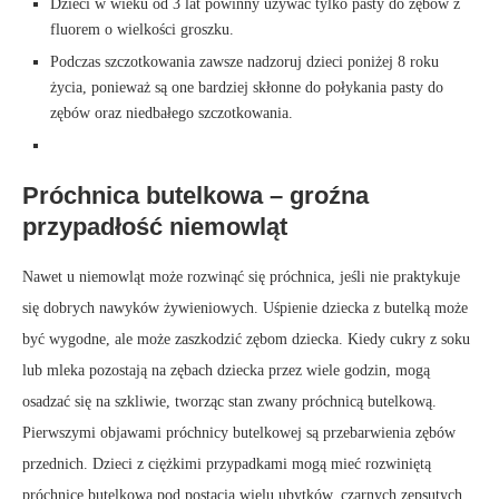
Dzieci w wieku od 3 lat powinny używać tylko pasty do zębów z
fluorem o wielkości groszku.
Podczas szczotkowania zawsze nadzoruj dzieci poniżej 8 roku
życia, ponieważ są one bardziej skłonne do połykania pasty do
zębów oraz niedbałego szczotkowania.
Próchnica butelkowa – groźna
przypadłość niemowląt
Nawet u niemowląt może rozwinąć się próchnica, jeśli nie praktykuje
się dobrych nawyków żywieniowych. Uśpienie dziecka z butelką może
być wygodne, ale może zaszkodzić zębom dziecka. Kiedy cukry z soku
lub mleka pozostają na zębach dziecka przez wiele godzin, mogą
osadzać się na szkliwie, tworząc stan zwany próchnicą butelkową.
Pierwszymi objawami próchnicy butelkowej są przebarwienia zębów
przednich. Dzieci z ciężkimi przypadkami mogą mieć rozwiniętą
próchnicę butelkową pod postacią wielu ubytków, czarnych zepsutych