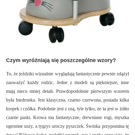
Czym wyróżniają się poszczególne wzory?
To, że jeździki wizualnie wyglądają fantastycznie pewnie zdążył
zauważyć każdy rodzic. Jedne z modeli są piękniejsze, inne
mają nieco mniej detali. Prawdopodobnie pierwszym wzorem
była biedronka. Jest klasyczna, czarno czerwona, posiada kilka
kropek i czółka. Podobnie jest z osą, tyle tylko, że ta jest w żółto
czarne paski. Krowa ma fantastyczne, drewniane rogi, myszka
ogromne uszy, a tygrys uroczy pyszczek. Świnka przypomina tę
żywą! Różowy kolor, maleńki ogonek, nos i uszka sprawiają, że