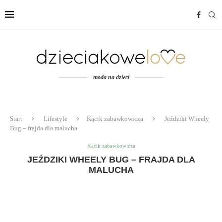
moda na dzieci
Start
Lifestyle
Kącik zabawkowicza
Jeździki Wheely
Bug – frajda dla malucha
Kącik zabawkowicza
JEŹDZIKI WHEELY BUG – FRAJDA DLA
MALUCHA