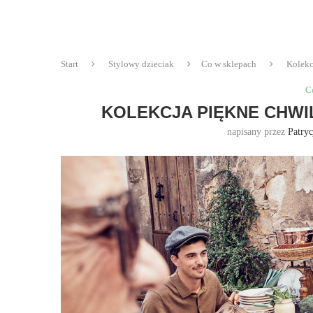
Start
Stylowy dzieciak
Co w sklepach
Kolek
C
KOLEKCJA PIĘKNE CHWI
napisany przez
Patry