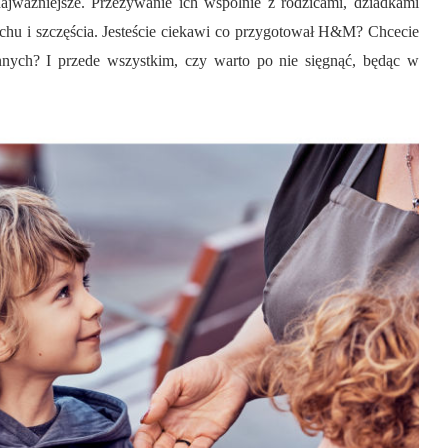
najważniejsze. Przeżywanie ich wspólnie z rodzicami, dziadkami
chu i szczęścia. Jesteście ciekawi co przygotował H&M? Chcecie
innych? I przede wszystkim, czy warto po nie sięgnąć, będąc w