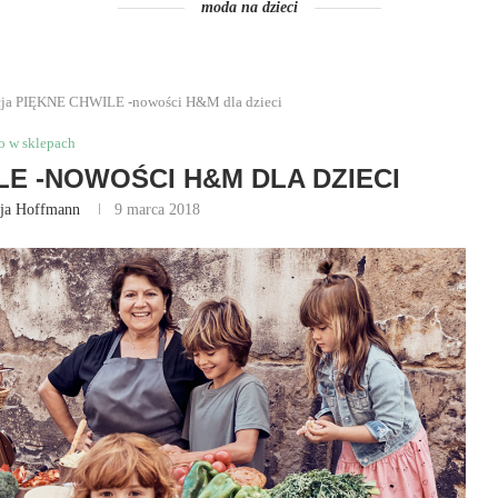
moda na dzieci
cja PIĘKNE CHWILE -nowości H&M dla dzieci
o w sklepach
LE -NOWOŚCI H&M DLA DZIECI
cja Hoffmann
9 marca 2018