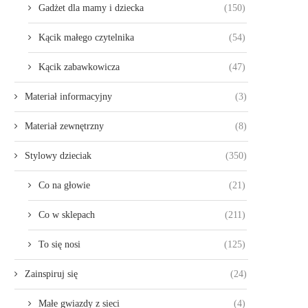
Gadżet dla mamy i dziecka
(150)
Kącik małego czytelnika
(54)
Kącik zabawkowicza
(47)
Materiał informacyjny
(3)
Materiał zewnętrzny
(8)
Stylowy dzieciak
(350)
Co na głowie
(21)
Co w sklepach
(211)
To się nosi
(125)
Zainspiruj się
(24)
Małe gwiazdy z sieci
(4)