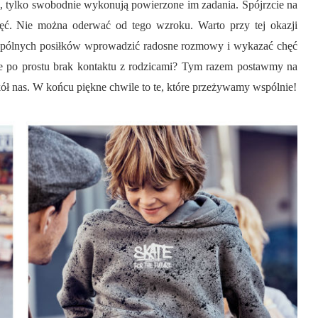
ię, tylko swobodnie wykonują powierzone im zadania. Spójrzcie na
djęć. Nie można oderwać od tego wzroku. Warto przy tej okazji
pólnych posiłków wprowadzić radosne rozmowy i wykazać chęć
e po prostu brak kontaktu z rodzicami? Tym razem postawmy na
okół nas. W końcu piękne chwile to te, które przeżywamy wspólnie!