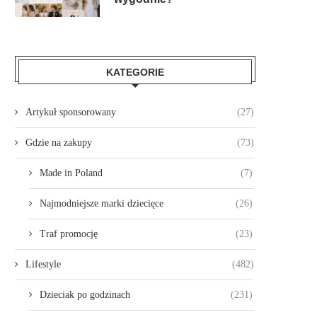
KATEGORIE
Artykuł sponsorowany
(27)
Gdzie na zakupy
(73)
Made in Poland
(7)
Najmodniejsze marki dziecięce
(26)
Traf promocję
(23)
Lifestyle
(482)
Dzieciak po godzinach
(231)