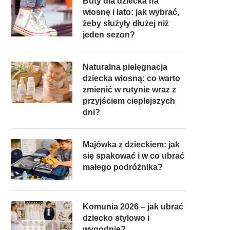
Buty dla dziecka na
wiosnę i lato: jak wybrać,
żeby służyły dłużej niż
jeden sezon?
Naturalna pielęgnacja
dziecka wiosną: co warto
zmienić w rutynie wraz z
przyjściem cieplejszych
dni?
Majówka z dzieckiem: jak
się spakować i w co ubrać
małego podróżnika?
Komunia 2026 – jak ubrać
dziecko stylowo i
wygodnie?