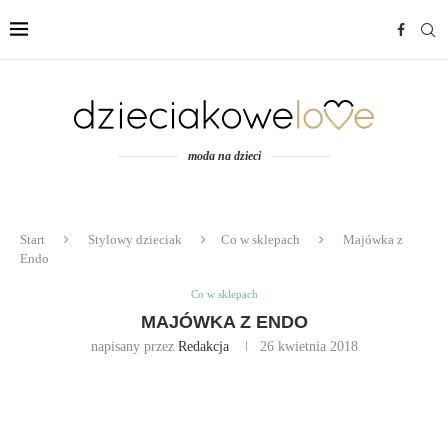
moda na dzieci
Start
Stylowy dzieciak
Co w sklepach
Majówka z
Endo
Co w sklepach
MAJÓWKA Z ENDO
napisany przez
Redakcja
26 kwietnia 2018