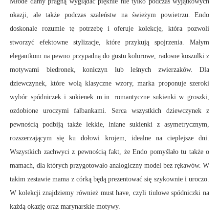
Młode damy pragną wyglądać pięknie nie tylko podczas wyjątkowych
okazji, ale także podczas szaleństw na świeżym powietrzu. Endo
doskonale rozumie tę potrzebę i oferuje kolekcję, która pozwoli
stworzyć efektowne stylizacje, które przykują spojrzenia. Małym
elegantkom na pewno przypadną do gustu kolorowe, radosne koszulki z
motywami biedronek, koniczyn lub leśnych zwierzaków. Dla
dziewczynek, które wolą klasyczne wzory, marka proponuje szeroki
wybór spódniczek i sukienek m.in. romantyczne sukienki w groszki,
ozdobione uroczymi falbankami. Serca wszystkich dziewczynek z
pewnością podbiją także lekkie, lniane sukienki z asymetrycznym,
rozszerzającym się ku dołowi krojem, idealne na cieplejsze dni.
Wszystkich zachwyci z pewnością fakt, że Endo pomyślało tu także o
mamach, dla których przygotowało analogiczny model bez rękawów. W
takim zestawie mama z córką będą prezentować się szykownie i uroczo.
W kolekcji znajdziemy również must have, czyli tiulowe spódniczki na
każdą okazję oraz marynarskie motywy.