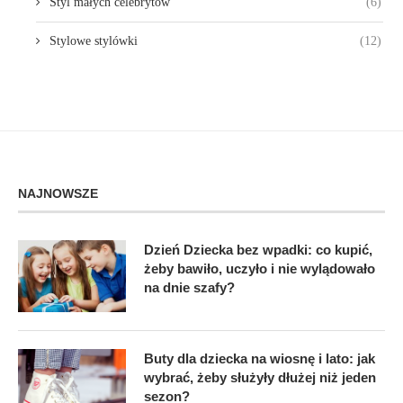
Styl małych celebrytów
(6)
Stylowe stylówki
(12)
NAJNOWSZE
Dzień Dziecka bez wpadki: co kupić,
żeby bawiło, uczyło i nie wylądowało
na dnie szafy?
Buty dla dziecka na wiosnę i lato: jak
wybrać, żeby służyły dłużej niż jeden
sezon?