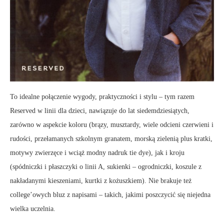
To idealne połączenie wygody, praktyczności i stylu – tym razem
Reserved w linii dla dzieci, nawiązuje do lat siedemdziesiątych,
zarówno w aspekcie koloru (brązy, musztardy, wiele odcieni czerwieni i
rudości, przełamanych szkolnym granatem, morską zielenią plus kratki,
motywy zwierzęce i wciąż modny nadruk tie dye), jak i kroju
(spódniczki i płaszczyki o linii A, sukienki – ogrodniczki, koszule z
nakładanymi kieszeniami, kurtki z kożuszkiem). Nie brakuje też
college’owych bluz z napisami – takich, jakimi poszczycić się niejedna
wielka uczelnia.