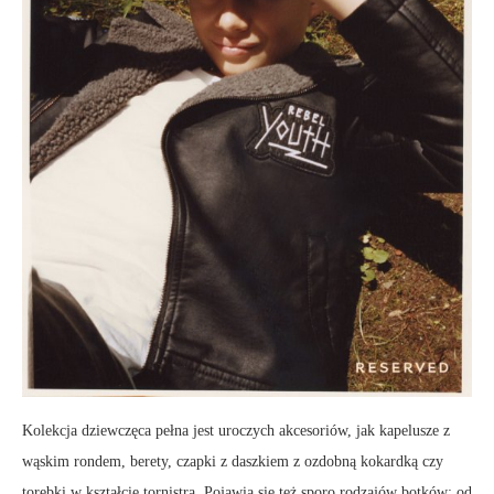
Kolekcja dziewczęca pełna jest uroczych akcesoriów, jak kapelusze z
wąskim rondem, berety, czapki z daszkiem z ozdobną kokardką czy
torebki w kształcie tornistra. Pojawia się też sporo rodzajów botków: od