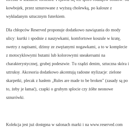
kowbojek, przez sznurowane z wyższą cholewką, po kalosze z
wykładanym sztucznym futerkiem.
Dla chłopców Reserved proponuje dodatkowo nawiązania do mody
ulicy: kurtki i spodnie z naszywkami, komfortowe koszule w kratę,
swetry z napisami, dżinsy ze zwężanymi nogawkami, a to w komplecie
z motocyklowymi butami lub kolorowymi sneakersami na
charakterystycznej, grubej podeszwie. Tu rządzi denim, sztuczna skóra i
sztruksy. Akcesoria dodatkowo akcentują radosne stylizacje: zielone
skarpetki, plecak z hasłem „Rules are made to be broken” (zasady są po
to, żeby je łamać), czapki o grubym splocie czy żółte neonowe
sznurówki.
Kolekcja jest już dostępna w salonach marki i na www.reserved.com