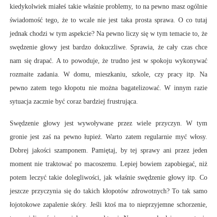
kiedykolwiek miałeś takie właśnie problemy, to na pewno masz ogólnie
świadomość tego, że to wcale nie jest taka prosta sprawa. O co tutaj
jednak chodzi w tym aspekcie? Na pewno liczy się w tym temacie to, że
swędzenie głowy jest bardzo dokuczliwe. Sprawia, że cały czas chce
nam się drapać. A to powoduje, że trudno jest w spokoju wykonywać
rozmaite zadania. W domu, mieszkaniu, szkole, czy pracy itp. Na
pewno zatem tego kłopotu nie można bagatelizować. W innym razie
sytuacja zacznie być coraz bardziej frustrująca.
Swędzenie głowy jest wywoływane przez wiele przyczyn. W tym
gronie jest zaś na pewno łupież. Warto zatem regularnie myć włosy.
Dobrej jakości szamponem. Pamiętaj, by tej sprawy ani przez jeden
moment nie traktować po macoszemu. Lepiej bowiem zapobiegać, niż
potem leczyć takie dolegliwości, jak właśnie swędzenie głowy itp. Co
jeszcze przyczynia się do takich kłopotów zdrowotnych? To tak samo
łojotokowe zapalenie skóry. Jeśli ktoś ma to nieprzyjemne schorzenie,