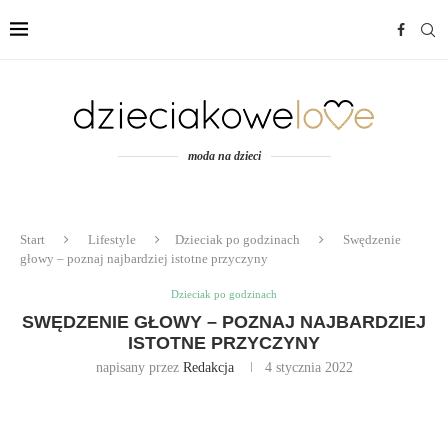
moda na dzieci
Start
Lifestyle
Dzieciak po godzinach
Swędzenie
głowy – poznaj najbardziej istotne przyczyny
Dzieciak po godzinach
SWĘDZENIE GŁOWY – POZNAJ NAJBARDZIEJ
ISTOTNE PRZYCZYNY
napisany przez
Redakcja
4 stycznia 2022