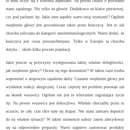
to musi liczyć się z wieloma aspektami. Na pewno chodzi o powstanie
stanu zapalnego. Nie tylko na głowie. Dodatkowo na klatce piersiowej,
czy pod pachami itp. Jakie inne aspekty warto tutaj wymienić? Ogólnie
swędzenie głowy jest powodowane także przez łuszczycę. Jest to zaś
choroba zaliczana do kategorii autoimmunologicznych. Warto dodać, że
łuszczyca jest coraz powszechniejsza. Tylko w Europie ta choroba
dotyka… około kilka procent populacji.
Jakie jeszcze są przyczyny występowania takiej właśnie dolegliwości,
jak swędzenie głowy? Chcesz się tego dowiedzieć? W takim razie trzeba
wspomnieć o atopowym zapaleniu skóry. Czasami swędzenie głowy jest
wynikiem reakcji alergicznej. Coraz częściej ten problem powstaje zaś
na skutek wszawicy. Ogólnie nie jest to schorzenie zagrażające życiu
itp. Na pewno wszawica jest dokuczliwa. Właśnie chociażby przez to
uczucie, że cały czas chce nam się drapać. Nie masz zamiaru dopuścić
do tej właśnie sytuacji? W takim momencie należy zatem zdecydować
się na odpowiednie preparaty. Warto najpierw zastosować produkty