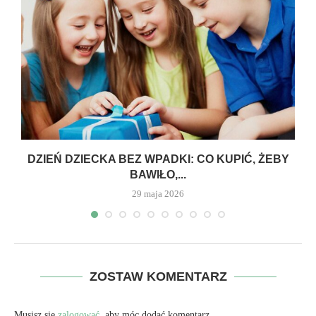
DZIEŃ DZIECKA BEZ WPADKI: CO KUPIĆ, ŻEBY
BAWIŁO,...
29 maja 2026
ZOSTAW KOMENTARZ
Musisz się
zalogować
, aby móc dodać komentarz.