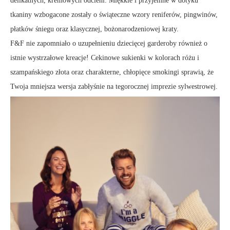
delikatnych, kremowych odcieni. Miękkie i przyjemne w dotyku
tkaniny wzbogacone zostały o świąteczne wzory reniferów, pingwinów,
płatków śniegu oraz klasycznej, bożonarodzeniowej kraty.
F&F nie zapomniało o uzupełnieniu dziecięcej garderoby również o
istnie wystrzałowe kreacje! Cekinowe sukienki w kolorach różu i
szampańskiego złota oraz charakterne, chłopięce smokingi sprawią, że
Twoja mniejsza wersja zabłyśnie na tegorocznej imprezie sylwestrowej.