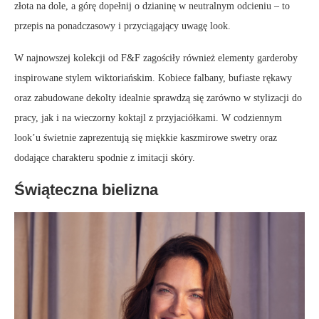
złota na dole, a górę dopełnij o dzianinę w neutralnym odcieniu – to
przepis na ponadczasowy i przyciągający uwagę look.
W najnowszej kolekcji od F&F zagościły również elementy garderoby
inspirowane stylem wiktoriańskim. Kobiece falbany, bufiaste rękawy
oraz zabudowane dekolty idealnie sprawdzą się zarówno w stylizacji do
pracy, jak i na wieczorny koktajl z przyjaciółkami. W codziennym
look’u świetnie zaprezentują się miękkie kaszmirowe swetry oraz
dodające charakteru spodnie z imitacji skóry.
Świąteczna bielizna