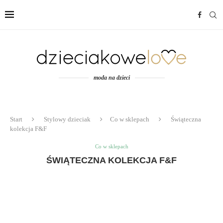
moda na dzieci
Start
Stylowy dzieciak
Co w sklepach
Świąteczna
kolekcja F&F
Co w sklepach
ŚWIĄTECZNA KOLEKCJA F&F