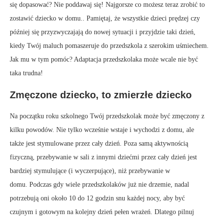
się dopasować? Nie poddawaj się! Najgorsze co możesz teraz zrobić to
zostawić dziecko w domu.. Pamiętaj, że wszystkie dzieci prędzej czy
później się przyzwyczajają do nowej sytuacji i przyjdzie taki dzień,
kiedy Twój maluch pomaszeruje do przedszkola z szerokim uśmiechem.
Jak mu w tym pomóc? Adaptacja przedszkolaka może wcale nie być
taka trudna!
Zmęczone dziecko, to zmierzłe dziecko
Na początku roku szkolnego Twój przedszkolak może być zmęczony z
kilku powodów. Nie tylko wcześnie wstaje i wychodzi z domu, ale
także jest stymulowane przez cały dzień. Poza samą aktywnością
fizyczną, przebywanie w sali z innymi dziećmi przez cały dzień jest
bardziej stymulujące (i wyczerpujące), niż przebywanie w
domu. Podczas gdy wiele przedszkolaków już nie drzemie, nadal
potrzebują oni około 10 do 12 godzin snu każdej nocy, aby być
czujnym i gotowym na kolejny dzień pełen wrażeń. Dlatego pilnuj