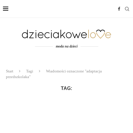
moda na dzieci
Start
Tagi
Wiadomości oznaczone "adaptacja
przedszkolaka"
TAG: