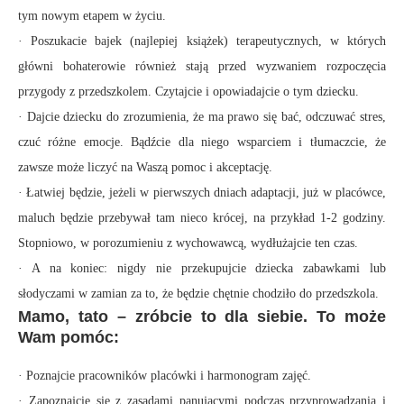
tym nowym etapem w życiu.
· Poszukacie bajek (najlepiej książek) terapeutycznych, w których
główni bohaterowie również stają przed wyzwaniem rozpoczęcia
przygody z przedszkolem. Czytajcie i opowiadajcie o tym dziecku.
· Dajcie dziecku do zrozumienia, że ma prawo się bać, odczuwać stres,
czuć różne emocje. Bądźcie dla niego wsparciem i tłumaczcie, że
zawsze może liczyć na Waszą pomoc i akceptację.
· Łatwiej będzie, jeżeli w pierwszych dniach adaptacji, już w placówce,
maluch będzie przebywał tam nieco krócej, na przykład 1-2 godziny.
Stopniowo, w porozumieniu z wychowawcą, wydłużajcie ten czas.
· A na koniec: nigdy nie przekupujcie dziecka zabawkami lub
słodyczami w zamian za to, że będzie chętnie chodziło do przedszkola.
Mamo, tato – zróbcie to dla siebie. To może
Wam pomóc:
· Poznajcie pracowników placówki i harmonogram zajęć.
· Zapoznajcie się z zasadami panującymi podczas przyprowadzania i