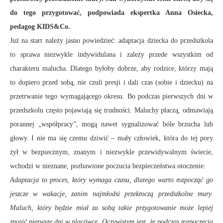
do tego przygotować, podpowiada ekspertka Anna Osiecka,
pedagog KIDS&Co.
Już na start należy jasno powiedzieć: adaptacja dziecka do przedszkola
to sprawa niezwykle indywidulana i zależy przede wszystkim od
charakteru malucha. Dlatego byłoby dobrze, aby rodzice, którzy mają
to dopiero przed sobą, nie czuli presji i dali czas (sobie i dziecku) na
przetrwanie tego wymagającego okresu. Bo podczas pierwszych dni w
przedszkolu często pojawiają się trudności. Maluchy płaczą, odmawiają
porannej „współpracy”, mogą nawet sygnalizować bóle brzucha lub
głowy. I nie ma się czemu dziwić – mały człowiek, która do tej pory
żył w bezpiecznym, znanym i niezwykle przewidywalnym świecie,
wchodzi w nieznane, pozbawione poczucia bezpieczeństwa otoczenie:
Adaptacja to proces, który wymaga czasu, dlatego warto rozpocząć go
jeszcze w wakacje, zanim najmłodsi przekroczą przedszkolne mury.
Maluch, który będzie miał za sobą takie przygotowanie może lepiej
znosić pierwsze dni w placówce. Oczywistym jest, że podczas rozpoczęcia