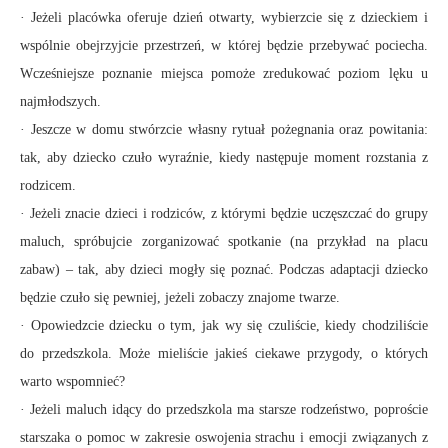
· Jeżeli placówka oferuje dzień otwarty, wybierzcie się z dzieckiem i
wspólnie obejrzyjcie przestrzeń, w której będzie przebywać pociecha.
Wcześniejsze poznanie miejsca pomoże zredukować poziom lęku u
najmłodszych.
· Jeszcze w domu stwórzcie własny rytuał pożegnania oraz powitania:
tak, aby dziecko czuło wyraźnie, kiedy następuje moment rozstania z
rodzicem.
· Jeżeli znacie dzieci i rodziców, z którymi będzie uczęszczać do grupy
maluch, spróbujcie zorganizować spotkanie (na przykład na placu
zabaw) – tak, aby dzieci mogły się poznać. Podczas adaptacji dziecko
będzie czuło się pewniej, jeżeli zobaczy znajome twarze.
· Opowiedzcie dziecku o tym, jak wy się czuliście, kiedy chodziliście
do przedszkola. Może mieliście jakieś ciekawe przygody, o których
warto wspomnieć?
· Jeżeli maluch idący do przedszkola ma starsze rodzeństwo, poproście
starszaka o pomoc w zakresie oswojenia strachu i emocji związanych z