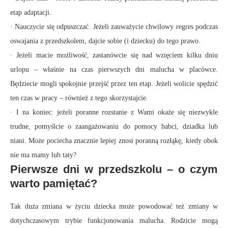
etap adaptacji.
· Nauczycie się odpuszczać. Jeżeli zauważycie chwilowy regres podczas
oswajania z przedszkolem, dajcie sobie (i dziecku) do tego prawo.
· Jeżeli macie możliwość, zastanówcie się nad wzięciem kilku dniu
urlopu – właśnie na czas pierwszych dni malucha w placówce.
Będziecie mogli spokojnie przejść przez ten etap. Jeżeli wolicie spędzić
ten czas w pracy – również z tego skorzystajcie.
· I na koniec: jeżeli poranne rozstanie z Wami okaże się niezwykle
trudne, pomyślcie o zaangażowaniu do pomocy babci, dziadka lub
niani. Może pociecha znacznie lepiej znosi poranną rozłąkę, kiedy obok
nie ma mamy lub taty?
Pierwsze dni w przedszkolu – o czym
warto pamiętać?
Tak duża zmiana w życiu dziecka może powodować też zmiany w
dotychczasowym trybie funkcjonowania malucha. Rodzicie mogą