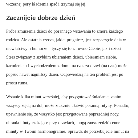
wczesnej pory kładzenia spać i trzymaj się jej.
Zacznijcie dobrze dzień
Próba zmuszenia dzieci do porannego wstawania to zmora każdego
rodzica. Ale ostatnią rzeczą, jakiej pragniesz, jest rozpoczęcie dnia w
niewłaściwym humorze – tyczy się to zarówno Ciebie, jak i dzieci.
Stres związany z szybkim ubieraniem dzieci, ubieraniem siebie,
karmieniem i wychodzeniem z domu na czas za drzwi (na czas) może
popsuć nawet najmilszy dzień. Odpowiedzią na ten problem jest po
prostu rutna.
Wstanie kilka minut wcześniej, aby przygotować śniadanie, zanim
wszyscy zejdą na dół, może znacznie ułatwić poranną rutyny. Ponadto,
upewnienie się, że wszystko jest przygotowane poprzedniej nocy,
ubrania i buty czekające przy drzwiach, mogą zaoszczędzić cenne
minuty w Twoim harmonogramie. Sprawdź ile potrzebujecie minut na