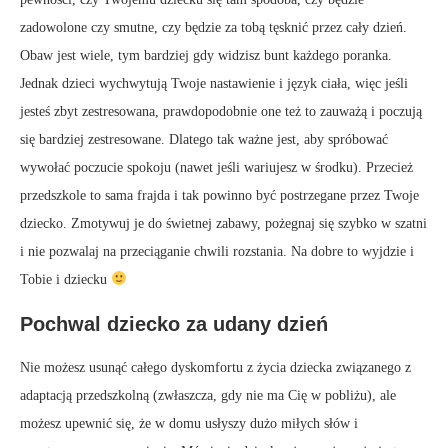
zadowolone czy smutne, czy będzie za tobą tęsknić przez cały dzień.
Obaw jest wiele, tym bardziej gdy widzisz bunt każdego poranka.
Jednak dzieci wychwytują Twoje nastawienie i język ciała, więc jeśli
jesteś zbyt zestresowana, prawdopodobnie one też to zauważą i poczują
się bardziej zestresowane. Dlatego tak ważne jest, aby spróbować
wywołać poczucie spokoju (nawet jeśli wariujesz w środku). Przecież
przedszkole to sama frajda i tak powinno być postrzegane przez Twoje
dziecko. Zmotywuj je do świetnej zabawy, pożegnaj się szybko w szatni
i nie pozwalaj na przeciąganie chwili rozstania. Na dobre to wyjdzie i
Tobie i dziecku
Pochwal dziecko za udany dzień
Nie możesz usunąć całego dyskomfortu z życia dziecka związanego z
adaptacją przedszkolną (zwłaszcza, gdy nie ma Cię w pobliżu), ale
możesz upewnić się, że w domu usłyszy dużo miłych słów i