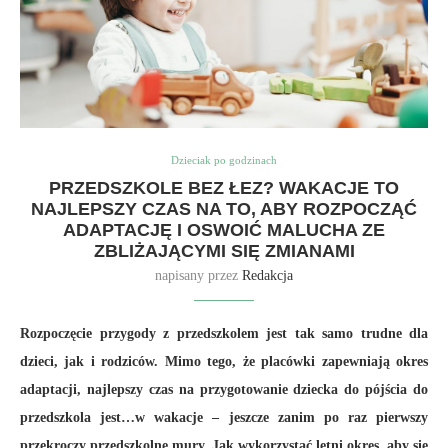
Dzieciak po godzinach
PRZEDSZKOLE BEZ ŁEZ? WAKACJE TO
NAJLEPSZY CZAS NA TO, ABY ROZPOCZĄĆ
ADAPTACJĘ I OSWOIĆ MALUCHA ZE
ZBLIŻAJĄCYMI SIĘ ZMIANAMI
napisany przez
Redakcja
Rozpoczęcie przygody z przedszkolem jest tak samo trudne dla
dzieci, jak i rodziców. Mimo tego, że placówki zapewniają okres
adaptacji, najlepszy czas na przygotowanie dziecka do pójścia do
przedszkola jest…w wakacje – jeszcze zanim po raz pierwszy
przekroczy przedszkolne mury. Jak wykorzystać letni okres, aby się