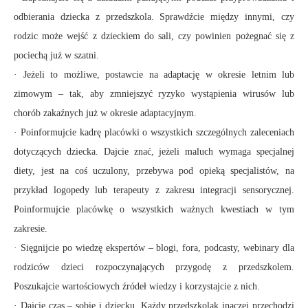
odbierania dziecka z przedszkola. Sprawdźcie między innymi, czy
rodzic może wejść z dzieckiem do sali, czy powinien pożegnać się z
pociechą już w szatni.
· Jeżeli to możliwe, postawcie na adaptację w okresie letnim lub
zimowym – tak, aby zmniejszyć ryzyko wystąpienia wirusów lub
chorób zakaźnych już w okresie adaptacyjnym.
· Poinformujcie kadrę placówki o wszystkich szczególnych zaleceniach
dotyczących dziecka. Dajcie znać, jeżeli maluch wymaga specjalnej
diety, jest na coś uczulony, przebywa pod opieką specjalistów, na
przykład logopedy lub terapeuty z zakresu integracji sensorycznej.
Poinformujcie placówkę o wszystkich ważnych kwestiach w tym
zakresie.
· Sięgnijcie po wiedzę ekspertów – blogi, fora, podcasty, webinary dla
rodziców dzieci rozpoczynających przygodę z przedszkolem.
Poszukajcie wartościowych źródeł wiedzy i korzystajcie z nich.
· Dajcie czas – sobie i dziecku. Każdy przedszkolak inaczej przechodzi