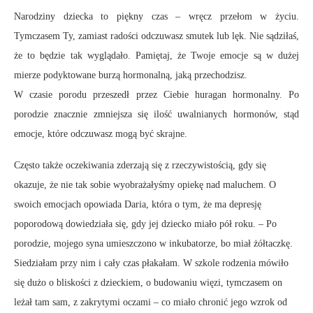
Narodziny dziecka to piękny czas – wręcz przełom w życiu.
Tymczasem Ty, zamiast radości odczuwasz smutek lub lęk. Nie sądziłaś,
że to będzie tak wyglądało. Pamiętaj, że Twoje emocje są w dużej
mierze podyktowane burzą hormonalną, jaką przechodzisz.
W czasie porodu przeszedł przez Ciebie huragan hormonalny. Po
porodzie znacznie zmniejsza się ilość uwalnianych hormonów, stąd
emocje, które odczuwasz mogą być skrajne.
Często także oczekiwania zderzają się z rzeczywistością, gdy się
okazuje, że nie tak sobie wyobrażałyśmy opiekę nad maluchem. O
swoich emocjach opowiada Daria, która o tym, że ma depresję
poporodową dowiedziała się, gdy jej dziecko miało pół roku. – Po
porodzie, mojego syna umieszczono w inkubatorze, bo miał żółtaczkę.
Siedziałam przy nim i cały czas płakałam. W szkole rodzenia mówiło
się dużo o bliskości z dzieckiem, o budowaniu więzi, tymczasem on
leżał tam sam, z zakrytymi oczami – co miało chronić jego wzrok od