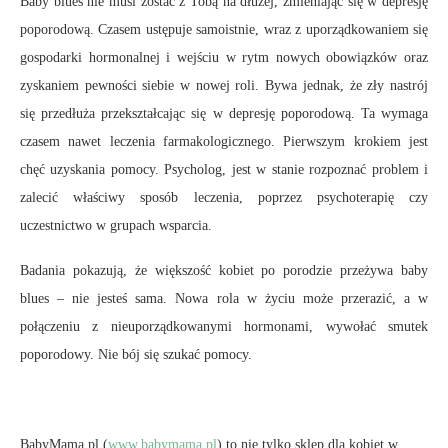
Baby blues nie musi zostać z Tobą na dłużej, zmieniając się w depresję
poporodową. Czasem ustępuje samoistnie, wraz z uporządkowaniem się
gospodarki hormonalnej i wejściu w rytm nowych obowiązków oraz
zyskaniem pewności siebie w nowej roli. Bywa jednak, że zły nastrój
się przedłuża przekształcając się w depresję poporodową. Ta wymaga
czasem nawet leczenia farmakologicznego. Pierwszym krokiem jest
chęć uzyskania pomocy. Psycholog, jest w stanie rozpoznać problem i
zalecić właściwy sposób leczenia, poprzez psychoterapię czy
uczestnictwo w grupach wsparcia.
Badania pokazują, że większość kobiet po porodzie przeżywa baby
blues – nie jesteś sama. Nowa rola w życiu może przerazić, a w
połączeniu z nieuporządkowanymi hormonami, wywołać smutek
poporodowy. Nie bój się szukać pomocy.
BabyMama.pl (
www.babymama.pl
) to nie tylko sklep dla kobiet w