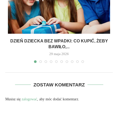
DZIEŃ DZIECKA BEZ WPADKI: CO KUPIĆ, ŻEBY
BAWIŁO,...
29 maja 2026
ZOSTAW KOMENTARZ
Musisz się
zalogować
, aby móc dodać komentarz.