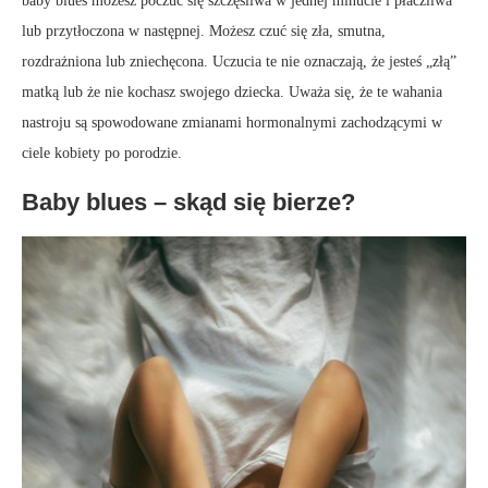
baby blues możesz poczuć się szczęśliwa w jednej minucie i płaczliwa
lub przytłoczona w następnej. Możesz czuć się zła, smutna,
rozdrażniona lub zniechęcona. Uczucia te nie oznaczają, że ​​jesteś „złą”
matką lub że nie kochasz swojego dziecka. Uważa się, że te wahania
nastroju są spowodowane zmianami hormonalnymi zachodzącymi w
ciele kobiety po porodzie.
Baby blues – skąd się bierze?