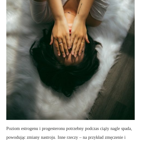
Poziom estrogenu i progesteronu potrzebny podczas ciąży nagle spada,
powodując zmiany nastroju. Inne rzeczy – na przykład zmęczenie i