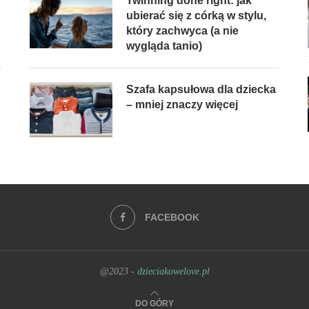
Twinning done right: jak
ubierać się z córką w stylu,
który zachwyca (a nie
wygląda tanio)
Szafa kapsułowa dla dziecka
– mniej znaczy więcej
FACEBOOK
@2023 -
dzieciakowelove.pl
DO GÓRY