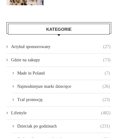
KATEGORIE
Artykuł sponsorowany
(27)
Gdzie na zakupy
(73)
Made in Poland
(7)
Najmodniejsze marki dziecięce
(26)
Traf promocję
(23)
Lifestyle
(482)
Dzieciak po godzinach
(231)