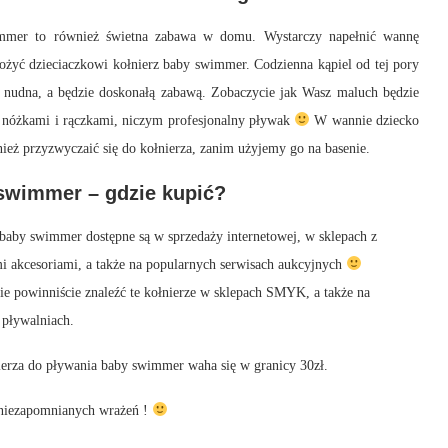
mmer to również świetna zabawa w domu. Wystarczy napełnić wannę
ożyć dzieciaczkowi kołnierz baby swimmer. Codzienna kąpiel od tej pory
e nudna, a będzie doskonałą zabawą. Zobaczycie jak Wasz maluch będzie
ć nóżkami i rączkami, niczym profesjonalny pływak
W wannie dziecko
eż przyzwyczaić się do kołnierza, zanim użyjemy go na basenie.
swimmer – gdzie kupić?
baby swimmer dostępne są w sprzedaży internetowej, w sklepach z
i akcesoriami, a także na popularnych serwisach aukcyjnych
ie powinniście znaleźć te kołnierze w sklepach SMYK, a także na
 pływalniach.
ierza do pływania baby swimmer waha się w granicy 30zł.
iezapomnianych wrażeń !