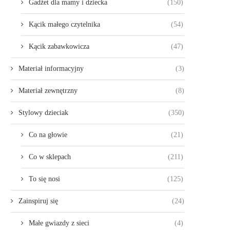
Gadżet dla mamy i dziecka
(150)
Kącik małego czytelnika
(54)
Kącik zabawkowicza
(47)
Materiał informacyjny
(3)
Materiał zewnętrzny
(8)
Stylowy dzieciak
(350)
Co na głowie
(21)
Co w sklepach
(211)
To się nosi
(125)
Zainspiruj się
(24)
Małe gwiazdy z sieci
(4)