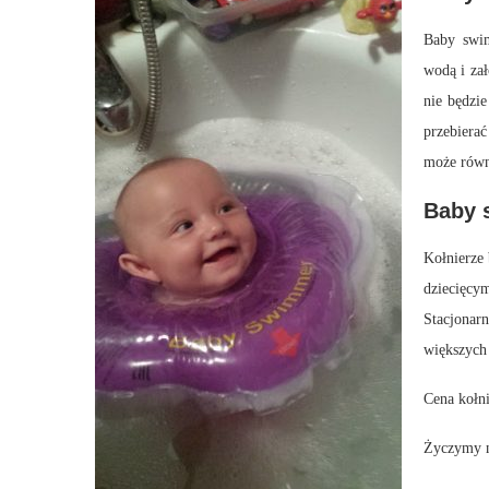
Baby swi
wodą i zał
nie będzi
przebiera
może równi
Baby 
Kołnierze 
dziecięcym
Stacjonarn
większych
Cena kołn
Życzymy n