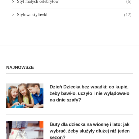
Styl małych celebrytów
(6)
Stylowe stylówki
(12)
NAJNOWSZE
Dzień Dziecka bez wpadki: co kupić,
żeby bawiło, uczyło i nie wylądowało
na dnie szafy?
Buty dla dziecka na wiosnę i lato: jak
wybrać, żeby służyły dłużej niż jeden
sezon?