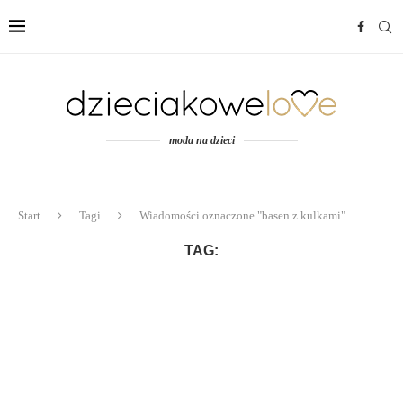
moda na dzieci
Start
Tagi
Wiadomości oznaczone "basen z kulkami"
TAG: