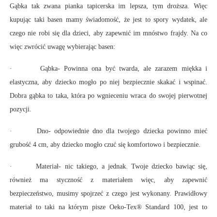
Gąbka tak zwana pianka tapicerska im lepsza, tym droższa. Więc
kupując taki basen mamy świadomość, że jest to spory wydatek, ale
czego nie robi się dla dzieci, aby zapewnić im mnóstwo frajdy. Na co
więc zwrócić uwagę wybierając basen:
· Gąbka- Powinna ona być twarda, ale zarazem miękka i
elastyczna, aby dziecko mogło po niej bezpiecznie skakać i wspinać.
Dobra gąbka to taka, która po wgnieceniu wraca do swojej pierwotnej
pozycji.
· Dno- odpowiednie dno dla twojego dziecka powinno mieć
grubość 4 cm, aby dziecko mogło czuć się komfortowo i bezpiecznie.
· Materiał- nic takiego, a jednak. Twoje dziecko bawiąc się,
również ma styczność z materiałem więc, aby zapewnić
bezpieczeństwo, musimy spojrzeć z czego jest wykonany. Prawidłowy
materiał to taki na którym pisze Oeko-Tex® Standard 100, jest to