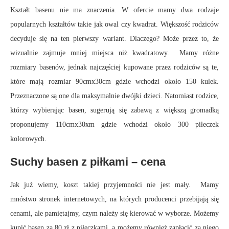
Kształt basenu nie ma znaczenia. W ofercie mamy dwa rodzaje
popularnych kształtów takie jak owal czy kwadrat. Większość rodziców
decyduje się na ten pierwszy wariant. Dlaczego? Może przez to, że
wizualnie zajmuje mniej miejsca niż kwadratowy. Mamy różne
rozmiary basenów, jednak najczęściej kupowane przez rodziców są te,
które mają rozmiar 90cmx30cm gdzie wchodzi około 150 kulek.
Przeznaczone są one dla maksymalnie dwójki dzieci. Natomiast rodzice,
którzy wybierając basen, sugerują się zabawą z większą gromadką
proponujemy 110cmx30xm gdzie wchodzi około 300 piłeczek
kolorowych.
Suchy basen z piłkami – cena
Jak już wiemy, koszt takiej przyjemności nie jest mały. Mamy
mnóstwo stronek internetowych, na których producenci przebijają się
cenami, ale pamiętajmy, czym należy się kierować w wyborze. Możemy
kupić basen za 80 zł z piłeczkami, a możemy również zapłacić za niego