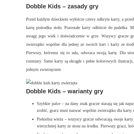
Dobble Kids – zasady gry
Przed każdym dzieckiem wyłóżcie cztery odkryte karty, a przed
kartę pośrodku stołu. Pozostałe karty odłóżcie do pudełka. 
uwagę jego wiek i doświadczenie w grze. Wszyscy gracze gra
zwierzątko wspólne dla jednej ze swoich kart i karty ze śro
Pierwszy, któremu się to uda, odwraca swoją kartę. Dla utr
rozmiary. Same karty są okrągłe i pełne kolorowych ilustracji,
jednym zwierzęciem.
Dobble Kids – warianty gry
Szybkie palce – na dany znak gracze starają się jak najs
zrobić, gracz musi nazwać wspólne zwierzątko dla karty n
Piekielna wieża – wszyscy gracze odwracają swoje karty i
wierzchniej karty ze stosu na środku. Pierwszy gracz, któr