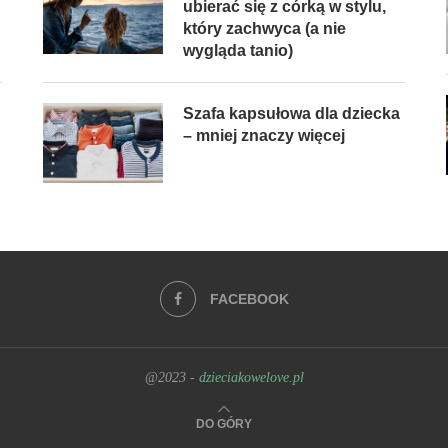
ubierać się z córką w stylu,
który zachwyca (a nie
wygląda tanio)
Szafa kapsułowa dla dziecka
– mniej znaczy więcej
FACEBOOK
@2023 -
dzieciakowelove.pl
DO GÓRY