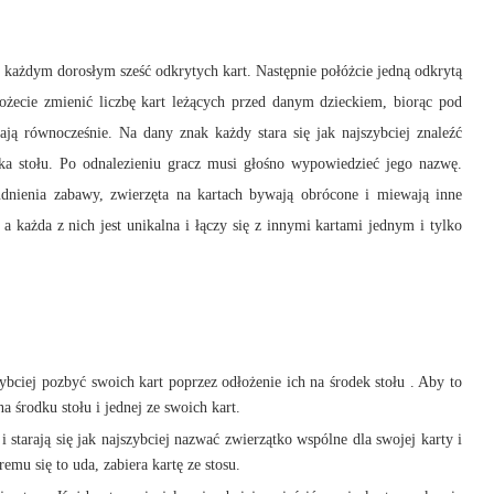
 każdym dorosłym sześć odkrytych kart. Następnie połóżcie jedną odkrytą
Możecie zmienić liczbę kart leżących przed danym dzieckiem, biorąc pod
ją równocześnie. Na dany znak każdy stara się jak najszybciej znaleźć
dka stołu. Po odnalezieniu gracz musi głośno wypowiedzieć jego nazwę.
udnienia zabawy, zwierzęta na kartach bywają obrócone i miewają inne
 a każda z nich jest unikalna i łączy się z innymi kartami jednym i tylko
zybciej pozbyć swoich kart poprzez odłożenie ich na środek stołu . Aby to
a środku stołu i jednej ze swoich kart.
 starają się jak najszybciej nazwać zwierzątko wspólne dla swojej karty i
emu się to uda, zabiera kartę ze stosu.