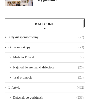
KATEGORIE
Artykuł sponsorowany
(27)
Gdzie na zakupy
(73)
Made in Poland
(7)
Najmodniejsze marki dziecięce
(26)
Traf promocję
(23)
Lifestyle
(482)
Dzieciak po godzinach
(231)