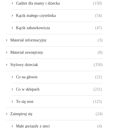
Gadżet dla mamy i dziecka
(150)
Kącik małego czytelnika
(54)
Kącik zabawkowicza
(47)
Materiał informacyjny
(3)
Materiał zewnętrzny
(8)
Stylowy dzieciak
(350)
Co na głowie
(21)
Co w sklepach
(211)
To się nosi
(125)
Zainspiruj się
(24)
Małe gwiazdy z sieci
(4)