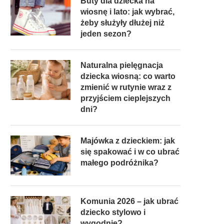
Buty dla dziecka na
wiosnę i lato: jak wybrać,
żeby służyły dłużej niż
jeden sezon?
Naturalna pielęgnacja
dziecka wiosną: co warto
zmienić w rutynie wraz z
przyjściem cieplejszych
dni?
Majówka z dzieckiem: jak
się spakować i w co ubrać
małego podróżnika?
Komunia 2026 – jak ubrać
dziecko stylowo i
wygodnie?