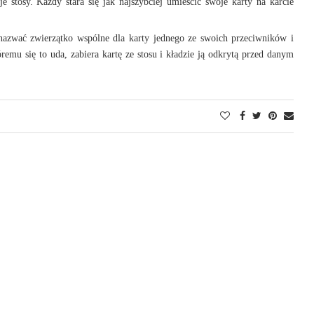
 stosy. Każdy stara się jak najszybciej umieścić swoje karty na karcie
j nazwać zwierzątko wspólne dla karty jednego ze swoich przeciwników i
óremu się to uda, zabiera kartę ze stosu i kładzie ją odkrytą przed danym