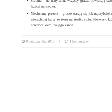
Studnia – na dany znak wszyscy gracze odwracają swoje
leżącej na środku.
Niechciany prezent – gracze starają się jak najszybcie
wierzchniej karty ze stosu na środku stołu. Pierwszy, kt
przeciwnikiem, na jego karcie.
8 października 2018
1 komentarzy