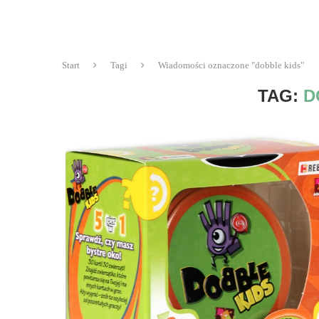
Start
Tagi
Wiadomości oznaczone "dobble kids"
TAG:
D