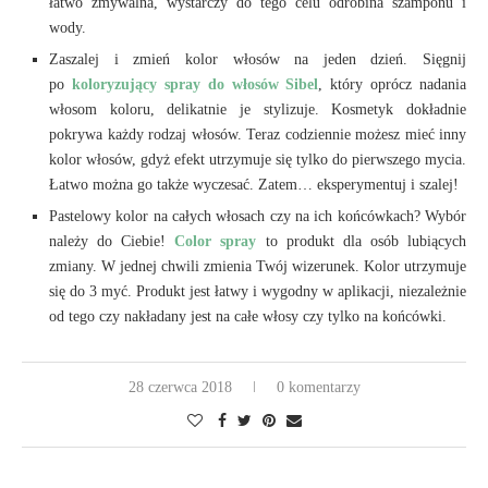
łatwo zmywalna, wystarczy do tego celu odrobina szamponu i
wody.
Zaszalej i zmień kolor włosów na jeden dzień. Sięgnij
po
koloryzujący spray do włosów Sibel
, który oprócz nadania
włosom koloru, delikatnie je stylizuje. Kosmetyk dokładnie
pokrywa każdy rodzaj włosów. Teraz codziennie możesz mieć inny
kolor włosów, gdyż efekt utrzymuje się tylko do pierwszego mycia.
Łatwo można go także wyczesać. Zatem… eksperymentuj i szalej!
Pastelowy kolor na całych włosach czy na ich końcówkach? Wybór
należy do Ciebie!
Color spray
to produkt dla osób lubiących
zmiany. W jednej chwili zmienia Twój wizerunek. Kolor utrzymuje
się do 3 myć. Produkt jest łatwy i wygodny w aplikacji, niezależnie
od tego czy nakładany jest na całe włosy czy tylko na końcówki.
28 czerwca 2018
0 komentarzy