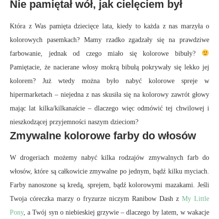
Nie pamiętał wół, jak cielęciem był
Która z Was pamięta dziecięce lata, kiedy to każda z nas marzyła o
kolorowych pasemkach? Mamy rzadko zgadzały się na prawdziwe
farbowanie, jednak od czego miało się kolorowe bibuły?
Pamiętacie, że nacierane włosy mokrą bibułą pokrywały się lekko jej
kolorem? Już wtedy można było nabyć kolorowe spreje w
hipermarketach – niejedna z nas skusiła się na kolorowy zawrót głowy
mając lat kilka/kilkanaście – dlaczego więc odmówić tej chwilowej i
nieszkodzącej przyjemności naszym dzieciom?
Zmywalne kolorowe farby do włosów
W drogeriach możemy nabyć kilka rodzajów zmywalnych farb do
włosów, które są całkowicie zmywalne po jednym, bądź kilku myciach.
Farby nanoszone są kredą, sprejem, bądź kolorowymi mazakami. Jeśli
Twoja córeczka marzy o fryzurze niczym Ranibow Dash z
My Little
Pony
, a Twój syn o niebieskiej grzywie – dlaczego by latem, w wakacje