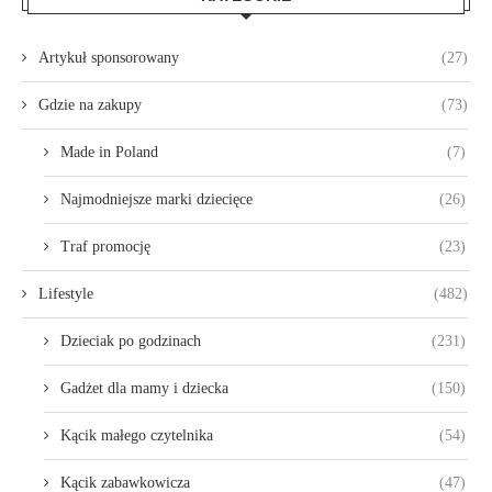
Artykuł sponsorowany
(27)
Gdzie na zakupy
(73)
Made in Poland
(7)
Najmodniejsze marki dziecięce
(26)
Traf promocję
(23)
Lifestyle
(482)
Dzieciak po godzinach
(231)
Gadżet dla mamy i dziecka
(150)
Kącik małego czytelnika
(54)
Kącik zabawkowicza
(47)