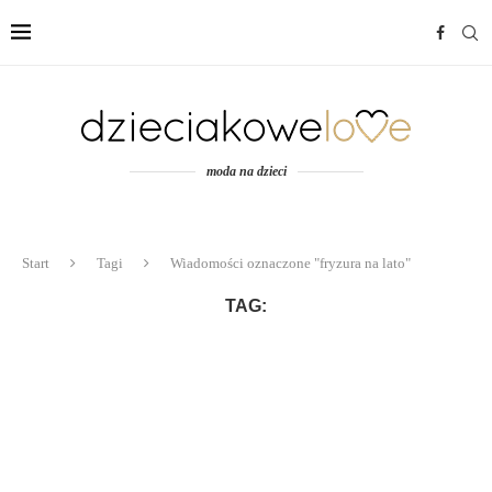
moda na dzieci
Start
Tagi
Wiadomości oznaczone "fryzura na lato"
TAG: