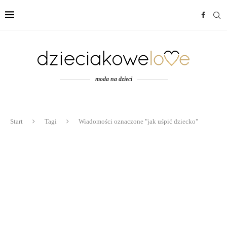
moda na dzieci
Start
Tagi
Wiadomości oznaczone "jak uśpić dziecko"