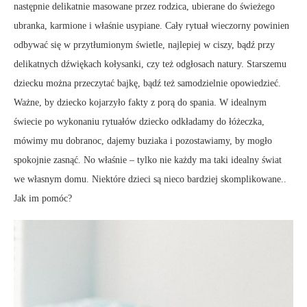
następnie delikatnie masowane przez rodzica, ubierane do świeżego
ubranka, karmione i właśnie usypiane. Cały rytuał wieczorny powinien
odbywać się w przytłumionym świetle, najlepiej w ciszy, bądź przy
delikatnych dźwiękach kołysanki, czy też odgłosach natury. Starszemu
dziecku można przeczytać bajkę, bądź też samodzielnie opowiedzieć.
Ważne, by dziecko kojarzyło fakty z porą do spania. W idealnym
świecie po wykonaniu rytuałów dziecko odkładamy do łóżeczka,
mówimy mu dobranoc, dajemy buziaka i pozostawiamy, by mogło
spokojnie zasnąć. No właśnie – tylko nie każdy ma taki idealny świat
we własnym domu. Niektóre dzieci są nieco bardziej skomplikowane..
Jak im pomóc?