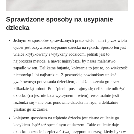
Sprawdzone sposoby na usypianie
dziecka
Jednym ze sposobów sprawdzonych przez wiele mam i przez wielu
ojców jest oczywiście usypianie dziecka na rękach. Sposób ten jest
wielce krytykowany i wytykany rodzicom, jednak jest to
najprostsza metoda, a nawet najszybsza, by nasze maleństwo
zapadło w sen. Delikatne bujanie, kołysanie to jest to, co większość
niemowląt lubi najbardziej. Z pewnością powinniśmy unikać
gwałtownego potrząsania dzieckiem, a także noszenia go przez
kilkadziesiąt minut. Po uśpieniu postarajmy się delikatnie odłożyć
dziecko (co jest nie lada wyczynem – wiem), ewentualnie jeśli
rozbudzi się – nie brać ponownie dziecka na ręce, a delikatnie
głaskać go aż zaśnie.
kolejnym sposobem na uśpienie dziecka jest ciasne otulenie go
kocykiem. bądź też specjalnym otulaczem. Takie otulenie daje
dziecku poczucie bezpieczeństwa, przypomina czasy, kiedy było w