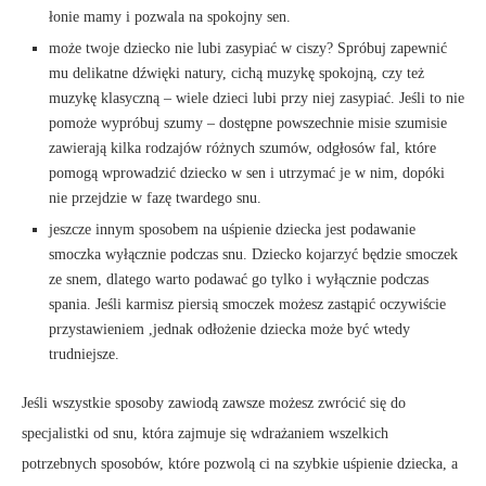
łonie mamy i pozwala na spokojny sen.
może twoje dziecko nie lubi zasypiać w ciszy? Spróbuj zapewnić
mu delikatne dźwięki natury, cichą muzykę spokojną, czy też
muzykę klasyczną – wiele dzieci lubi przy niej zasypiać. Jeśli to nie
pomoże wypróbuj szumy – dostępne powszechnie misie szumisie
zawierają kilka rodzajów różnych szumów, odgłosów fal, które
pomogą wprowadzić dziecko w sen i utrzymać je w nim, dopóki
nie przejdzie w fazę twardego snu.
jeszcze innym sposobem na uśpienie dziecka jest podawanie
smoczka wyłącznie podczas snu. Dziecko kojarzyć będzie smoczek
ze snem, dlatego warto podawać go tylko i wyłącznie podczas
spania. Jeśli karmisz piersią smoczek możesz zastąpić oczywiście
przystawieniem ,jednak odłożenie dziecka może być wtedy
trudniejsze.
Jeśli wszystkie sposoby zawiodą zawsze możesz zwrócić się do
specjalistki od snu, która zajmuje się wdrażaniem wszelkich
potrzebnych sposobów, które pozwolą ci na szybkie uśpienie dziecka, a