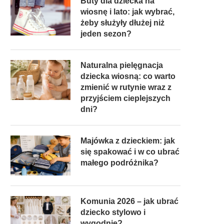
Buty dla dziecka na
wiosnę i lato: jak wybrać,
żeby służyły dłużej niż
jeden sezon?
Naturalna pielęgnacja
dziecka wiosną: co warto
zmienić w rutynie wraz z
przyjściem cieplejszych
dni?
Majówka z dzieckiem: jak
się spakować i w co ubrać
małego podróżnika?
Komunia 2026 – jak ubrać
dziecko stylowo i
wygodnie?