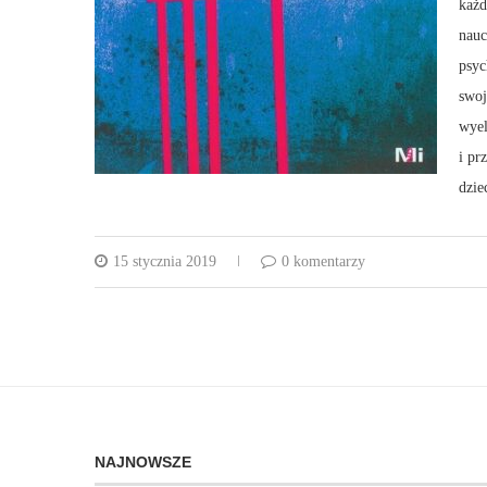
każ
nau
psyc
swo
wyel
i pr
dzie
15 stycznia 2019
0 komentarzy
NAJNOWSZE