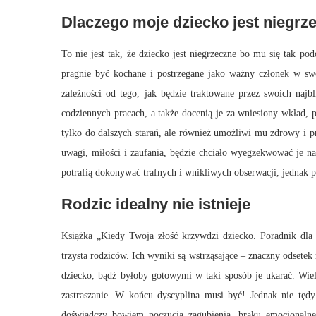
Dlaczego moje dziecko jest niegrz
To nie jest tak, że dziecko jest niegrzeczne bo mu się tak po
pragnie być kochane i postrzegane jako ważny członek w swo
zależności od tego, jak będzie traktowane przez swoich najb
codziennych pracach, a także docenią je za wniesiony wkład, 
tylko do dalszych starań, ale również umożliwi mu zdrowy i pr
uwagi, miłości i zaufania, będzie chciało wyegzekwować je n
potrafią dokonywać trafnych i wnikliwych obserwacji, jednak pr
Rodzic idealny nie istnieje
Książka „Kiedy Twoja złość krzywdzi dziecko. Poradnik dla 
trzysta rodziców. Ich wyniki są wstrząsające – znaczny odsete
dziecko, bądź byłoby gotowymi w taki sposób je ukarać. Wiel
zastraszanie. W końcu dyscyplina musi być! Jednak nie tęd
doświadczy bowiem poczucia zagubienia, braku emocjonalne