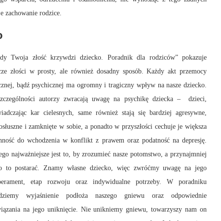
e zachowanie rodzice.
o
edy Twoja złość krzywdzi dziecko. Poradnik dla rodziców” pokazuje
cze złości w prosty, ale również dosadny sposób. Każdy akt przemocy
cznej, bądź psychicznej ma ogromny i tragiczny wpływ na nasze dziecko.
zczególności autorzy zwracają uwagę na psychikę dziecka – dzieci,
iadczając kar cielesnych, same również stają się bardziej agresywne,
osłuszne i zamknięte w sobie, a ponadto w przyszłości cechuje je większa
nność do wchodzenia w konflikt z prawem oraz podatność na depresję.
ego najważniejsze jest to, by zrozumieć nasze potomstwo, a przynajmniej
 o to postarać. Znamy własne dziecko, więc zwróćmy uwagę na jego
perament, etap rozwoju oraz indywidualne potrzeby. W poradniku
jdziemy wyjaśnienie podłoża naszego gniewu oraz odpowiednie
iązania na jego uniknięcie. Nie unikniemy gniewu, towarzyszy nam on