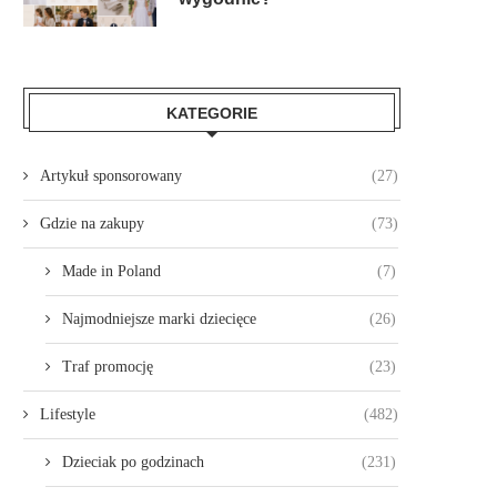
KATEGORIE
Artykuł sponsorowany
(27)
Gdzie na zakupy
(73)
Made in Poland
(7)
Najmodniejsze marki dziecięce
(26)
Traf promocję
(23)
Lifestyle
(482)
Dzieciak po godzinach
(231)