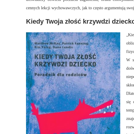
cennych lekcji wychowawczych, jak to często argumentują swoj
Kiedy Twoja złość krzywdzi dzieck
„Ki
obli
fizy
W s
dośw
niep
skło
Dlat
się
tem
zna
rozw