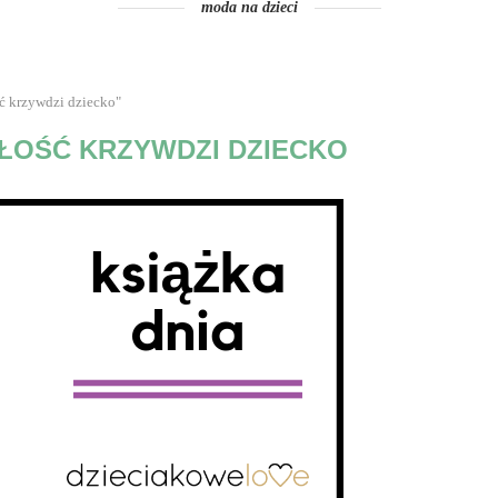
moda na dzieci
ć krzywdzi dziecko"
ZŁOŚĆ KRZYWDZI DZIECKO