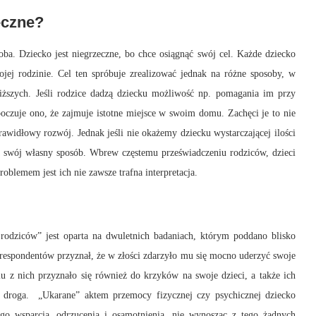
eczne?
doba. Dziecko jest niegrzeczne, bo chce osiągnąć swój cel. Każde dziecko
jej rodzinie. Cel ten spróbuje zrealizować jednak na różne sposoby, w
liższych. Jeśli rodzice dadzą dziecku możliwość np. pomagania im przy
poczuje ono, że zajmuje istotne miejsce w swoim domu. Zachęci je to nie
awidłowy rozwój. Jednak jeśli nie okażemy dziecku wystarczającej ilości
a swój własny sposób. Wbrew częstemu przeświadczeniu rodziców, dzieci
oblemem jest ich nie zawsze trafna interpretacja.
rodziców” jest oparta na dwuletnich badaniach, którym poddano blisko
k respondentów przyznał, że w złości zdarzyło mu się mocno uderzyć swoje
u z nich przyznało się również do krzyków na swoje dzieci, a także ich
y droga. „Ukarane” aktem przemocy fizycznej czy psychicznej dziecko
go wsparcia, odrzucenia i osamotnienia, nie wynosząc z tego żadnych