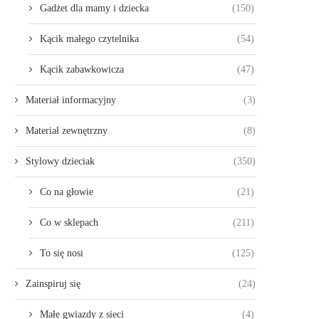
Gadżet dla mamy i dziecka
(150)
Kącik małego czytelnika
(54)
Kącik zabawkowicza
(47)
Materiał informacyjny
(3)
Materiał zewnętrzny
(8)
Stylowy dzieciak
(350)
Co na głowie
(21)
Co w sklepach
(211)
To się nosi
(125)
Zainspiruj się
(24)
Małe gwiazdy z sieci
(4)