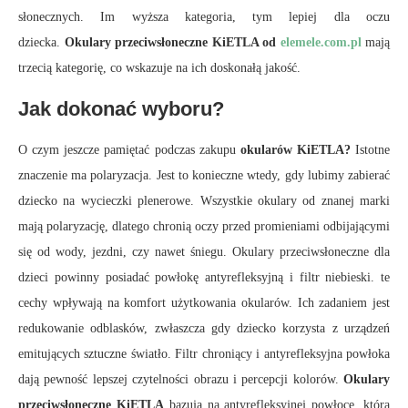
słonecznych. Im wyższa kategoria, tym lepiej dla oczu
dziecka.
Okulary przeciwsłoneczne KiETLA od
elemele.com.pl
mają
trzecią kategorię, co wskazuje na ich doskonałą jakość.
Jak dokonać wyboru?
O czym jeszcze pamiętać podczas zakupu
okularów KiETLA?
Istotne
znaczenie ma polaryzacja. Jest to konieczne wtedy, gdy lubimy zabierać
dziecko na wycieczki plenerowe. Wszystkie okulary od znanej marki
mają polaryzację, dlatego chronią oczy przed promieniami odbijającymi
się od wody, jezdni, czy nawet śniegu. Okulary przeciwsłoneczne dla
dzieci powinny posiadać powłokę antyrefleksyjną i filtr niebieski. te
cechy wpływają na komfort użytkowania okularów. Ich zadaniem jest
redukowanie odblasków, zwłaszcza gdy dziecko korzysta z urządzeń
emitujących sztuczne światło. Filtr chroniący i antyrefleksyjna powłoka
dają pewność lepszej czytelności obrazu i percepcji kolorów.
Okulary
przeciwsłoneczne KiETLA
bazują na antyrefleksyjnej powłoce, która