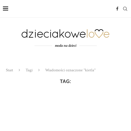
moda na dzieci
Start
Tagi
Wiadomości oznaczone "kietla"
TAG: