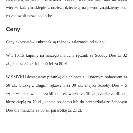
więc w każdym sklepie z odzieżą dziecięcą na pewno znajdziemy coś,
co zadowoli nasza pociechę.
Ceny
Ceny akcesoriów i ubranek są różne w zależności od sklepu.
W 5.10.15 kupimy na naszego malucha ręcznik ze Scooby Doo za 32
zł., koc za 34 zł. lub pościel za 80 zł.
W SMYKU dostaniemy piżamkę dla chłopca z ulubionym bohaterem za
50 zł., bluzkę z długim rękawem za 30 zł., majtki Scooby Doo – 5
sztuk w opakowaniu –za 50 zł., rękawiczki za 30 zł., czapkę za 40 zł.,
bluzę ciepłą za 70 zł., kapcie po domu lub do przedszkola ze Scoobym
Doo dla malucha za 50 zł. parasolkę za 21 zł.