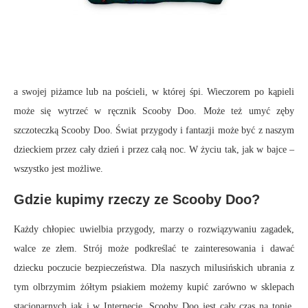
a swojej piżamce lub na pościeli, w której śpi. Wieczorem po kąpieli
może się wytrzeć w ręcznik Scooby Doo. Może też umyć zęby
szczoteczką Scooby Doo. Świat przygody i fantazji może być z naszym
dzieckiem przez cały dzień i przez całą noc. W życiu tak, jak w bajce –
wszystko jest możliwe.
Gdzie kupimy rzeczy ze Scooby Doo?
Każdy chłopiec uwielbia przygody, marzy o rozwiązywaniu zagadek,
walce ze złem. Strój może podkreślać te zainteresowania i dawać
dziecku poczucie bezpieczeństwa. Dla naszych milusińskich ubrania z
tym olbrzymim żółtym psiakiem możemy kupić zarówno w sklepach
stacjonarnych jak i w Internecie. Scooby Doo jest cały czas na topie,