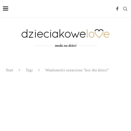
moda na dzieci
Start
Tagi
Wiadomości oznaczone "koc dla dzieci"