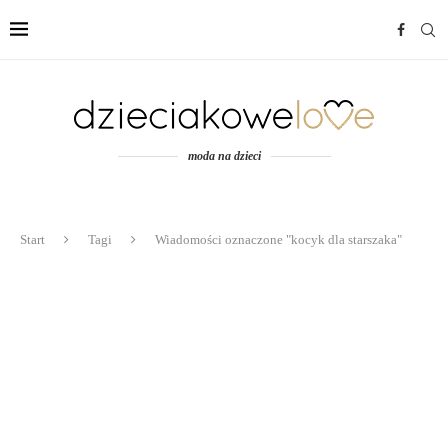
moda na dzieci
Start
Tagi
Wiadomości oznaczone "kocyk dla starszaka"