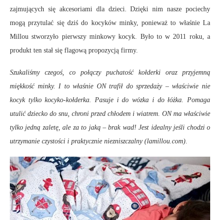
zajmujących się akcesoriami dla dzieci. Dzięki nim nasze pociechy
mogą przytulać się dziś do kocyków minky, ponieważ to właśnie La
Millou stworzyło pierwszy minkowy kocyk. Było to w 2011 roku, a
produkt ten stał się flagową propozycją firmy.
Szukaliśmy czegoś, co połączy puchatość kołderki oraz przyjemną
miękkość minky. I to właśnie ON trafił do sprzedaży – właściwie nie
kocyk tylko kocyko-kołderka. Pasuje i do wózka i do łóżka. Pomaga
utulić dziecko do snu, chroni przed chłodem i wiatrem. ON ma właściwie
tylko jedną zaletę, ale za to jaką – brak wad! Jest idealny jeśli chodzi o
utrzymanie czystości i praktycznie niezniszczalny
(lamillou.com).