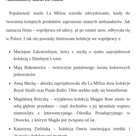
Popularność marki La Millou wzrosła zdecydowanie, kiedy do
tworzenia kolejnych produktów zaproszono znanych ambasadorów. Jak
zaznacza firma – współpraca od szkicy, aż po ostatni szew, odbywała się
w Polsce. I tak oto powstały limitowane kolekcje we współpracy z:
Maciejem Zakościelnym, który z myślą o synku zaprojektował
kolekcję z Dzielnym Lwem.
Mają Bohosiewicz – twórzczyni pastelowego świata kolorowych
jednorożców.
Anną Muchą – aktorka zaprojektowała dla La Millou dwie kolekcje
Royal Skulls oraz Ptasie Radio. Obie szybko stały się bestsellerem.
Magdaleną Różczką – wyjątkowa kolekcja Meggie Rose niesie ze
sobą głębsze przesłanie – część dochodów z jej sprzedaży wspiera
niemowlęta z Interwencyjnego Ośrodka Preadopcyjnego w
Otwocku, z którym Magda jest związana od lat.
Katarzyną Zielińską – kolekcja Feeria zawierająca torebki i
akcesoria dedykowane mamom.