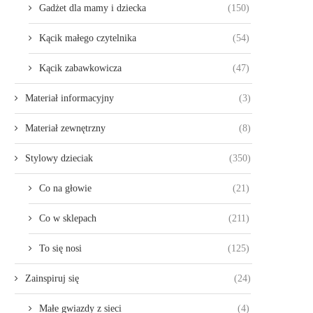
Gadżet dla mamy i dziecka
(150)
Kącik małego czytelnika
(54)
Kącik zabawkowicza
(47)
Materiał informacyjny
(3)
Materiał zewnętrzny
(8)
Stylowy dzieciak
(350)
Co na głowie
(21)
Co w sklepach
(211)
To się nosi
(125)
Zainspiruj się
(24)
Małe gwiazdy z sieci
(4)