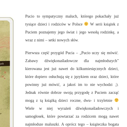
Pucio to sympatyczny maluch, którego pokachały już
tysiące dzieci i rodziców w Polsce
W serii książek z
Puciem poznajemy jego świat i jego wesołą rodzinkę, a
wraz z nimi – setki nowych słów.
Pierwsza część przygód Pucia – „Pucio uczy się mówić.
Zabawy dźwiękonaśladowcze dla najmłodszych”
kierowana jest już nawet do kilkumiesięcznych dzieci,
które dopiero osłuchują się z językiem oraz dzieci, które
powinny już mówić, a jakoś im to nie wychodzi ;).
Jednak równie dobrze swoją przygodę z Puciem zacząć
mogą z tą książką dzieci roczne, dwu- i trzyletnie
Wiele w niej wyrażeń dźwiękonaśladowczych i
samogłosek, które powtarzać za rodzicem mogą nawet
najmłodsze maluszki. A oprócz tego – książeczka bogata