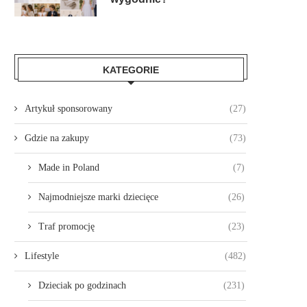
KATEGORIE
Artykuł sponsorowany
(27)
Gdzie na zakupy
(73)
Made in Poland
(7)
Najmodniejsze marki dziecięce
(26)
Traf promocję
(23)
Lifestyle
(482)
Dzieciak po godzinach
(231)