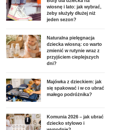
Buty dla dziecka na
wiosnę i lato: jak wybrać,
żeby służyły dłużej niż
jeden sezon?
Naturalna pielęgnacja
dziecka wiosną: co warto
zmienić w rutynie wraz z
przyjściem cieplejszych
dni?
Majówka z dzieckiem: jak
się spakować i w co ubrać
małego podróżnika?
Komunia 2026 – jak ubrać
dziecko stylowo i
wygodnie?