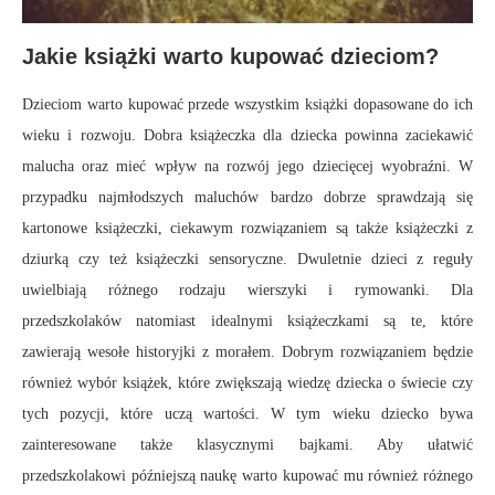
Jakie książki warto kupować dzieciom?
Dzieciom warto kupować przede wszystkim książki dopasowane do ich
wieku i rozwoju. Dobra książeczka dla dziecka powinna zaciekawić
malucha oraz mieć wpływ na rozwój jego dziecięcej wyobraźni. W
przypadku najmłodszych maluchów bardzo dobrze sprawdzają się
kartonowe książeczki, ciekawym rozwiązaniem są także książeczki z
dziurką czy też książeczki sensoryczne. Dwuletnie dzieci z reguły
uwielbiają różnego rodzaju wierszyki i rymowanki. Dla
przedszkolaków natomiast idealnymi książeczkami są te, które
zawierają wesołe historyjki z morałem. Dobrym rozwiązaniem będzie
również wybór książek, które zwiększają wiedzę dziecka o świecie czy
tych pozycji, które uczą wartości. W tym wieku dziecko bywa
zainteresowane także klasycznymi bajkami. Aby ułatwić
przedszkolakowi późniejszą naukę warto kupować mu również różnego