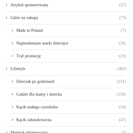
Artykuł sponsorowany
(27)
Gdzie na zakupy
(73)
Made in Poland
(7)
Najmodniejsze marki dziecięce
(26)
Traf promocję
(23)
Lifestyle
(482)
Dzieciak po godzinach
(231)
Gadżet dla mamy i dziecka
(150)
Kącik małego czytelnika
(54)
Kącik zabawkowicza
(47)
Materiał informacyjny
(3)