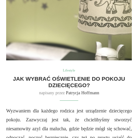
Lifestyle
JAK WYBRAĆ OŚWIETLENIE DO POKOJU
DZIECIĘCEGO?
napisany przez
Patrycja Hoffmann
Wyzwaniem dla każdego rodzica jest urządzenie dziecięcego
pokoju. Zazwyczaj jest tak, że chcielibyśmy stworzyć
niesamowity azyl dla malucha, gdzie będzie mógł się schować,
odpocząć, poczuć bezpiecznie, czy też po prostu usiąść do