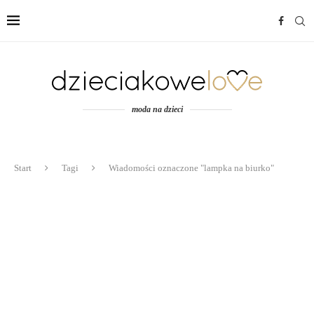
moda na dzieci
Start
Tagi
Wiadomości oznaczone "lampka na biurko"