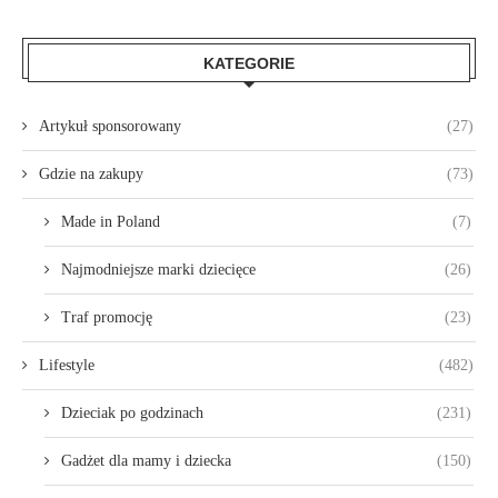
KATEGORIE
Artykuł sponsorowany
(27)
Gdzie na zakupy
(73)
Made in Poland
(7)
Najmodniejsze marki dziecięce
(26)
Traf promocję
(23)
Lifestyle
(482)
Dzieciak po godzinach
(231)
Gadżet dla mamy i dziecka
(150)