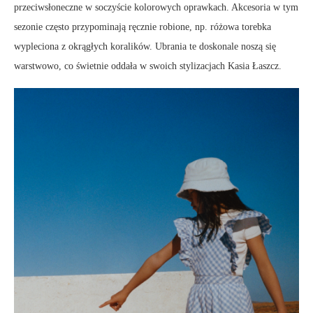
przeciwsłoneczne w soczyście kolorowych oprawkach. Akcesoria w tym
sezonie często przypominają ręcznie robione, np. różowa torebka
wypleciona z okrągłych koralików. Ubrania te doskonale noszą się
warstwowo, co świetnie oddała w swoich stylizacjach Kasia Łaszcz.