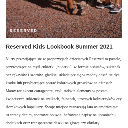
Reserved Kids Lookbook Summer 2021
Nurty przewijające się w propozycjach dziecięcych Reserved to pastele,
przywodzące na myśl cukierki „puderki”, w formie t-shirtów, sukienek
bez rękawów i szortów, gładkie, układające się w modny deseń tie dye,
kratkę lub przybierające postać kolorowych groszków na dżinsach.
Mamy też akcent cottagecore, czyli sielskie elementy w postaci
kwiecistych sukienek na szelkach, falbanek, uroczych kołnierzyków czy
słomkowych kapeluszy. Swoje miejsce zaznaczają lata osiemdziesiąte:
tu sprany denim, sportowe obuwie, haftowane napisy na ubraniach i
dodatkach oraz transparentne daszki na głowę czy okulary