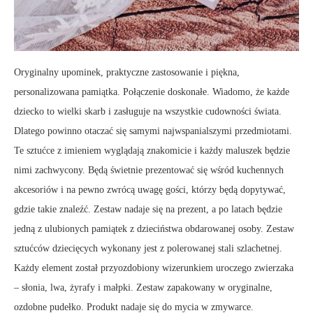
Oryginalny upominek, praktyczne zastosowanie i piękna,
personalizowana pamiątka. Połączenie doskonałe. Wiadomo, że każde
dziecko to wielki skarb i zasługuje na wszystkie cudowności świata.
Dlatego powinno otaczać się samymi najwspanialszymi przedmiotami.
Te sztućce z imieniem wyglądają znakomicie i każdy maluszek będzie
nimi zachwycony. Będą świetnie prezentować się wśród kuchennych
akcesoriów i na pewno zwrócą uwagę gości, którzy będą dopytywać,
gdzie takie znaleźć. Zestaw nadaje się na prezent, a po latach będzie
jedną z ulubionych pamiątek z dzieciństwa obdarowanej osoby. Zestaw
sztućców dziecięcych wykonany jest z polerowanej stali szlachetnej.
Każdy element został przyozdobiony wizerunkiem uroczego zwierzaka
– słonia, lwa, żyrafy i małpki. Zestaw zapakowany w oryginalne,
ozdobne pudełko. Produkt nadaje się do mycia w zmywarce.