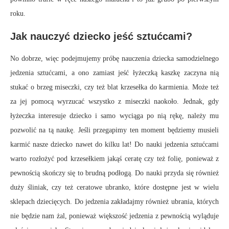
roku.
Jak nauczyć dziecko jeść sztućcami?
No dobrze, więc podejmujemy próbę nauczenia dziecka samodzielnego
jedzenia sztućcami, a ono zamiast jeść łyżeczką kaszkę zaczyna nią
stukać o brzeg miseczki, czy też blat krzesełka do karmienia. Może też
za jej pomocą wyrzucać wszystko z miseczki naokoło. Jednak, gdy
łyżeczka interesuje dziecko i samo wyciąga po nią rękę, należy mu
pozwolić na tą naukę. Jeśli przegapimy ten moment będziemy musieli
karmić nasze dziecko nawet do kilku lat! Do nauki jedzenia sztućcami
warto rozłożyć pod krzesełkiem jakąś ceratę czy też folię, ponieważ z
pewnością skończy się to brudną podłogą. Do nauki przyda się również
duży śliniak, czy też ceratowe ubranko, które dostępne jest w wielu
sklepach dziecięcych. Do jedzenia zakładajmy również ubrania, których
nie będzie nam żal, ponieważ większość jedzenia z pewnością wyląduje