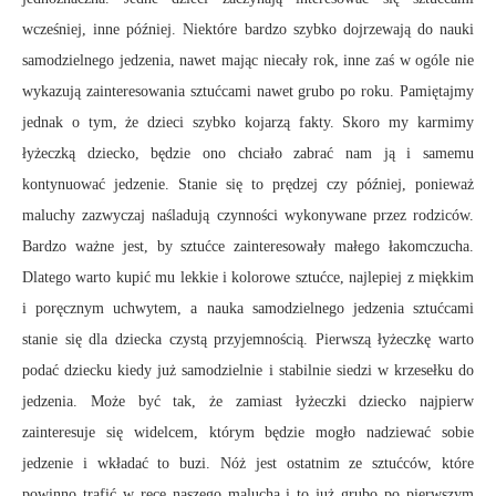
wcześniej, inne później. Niektóre bardzo szybko dojrzewają do nauki
samodzielnego jedzenia, nawet mając niecały rok, inne zaś w ogóle nie
wykazują zainteresowania sztućcami nawet grubo po roku. Pamiętajmy
jednak o tym, że dzieci szybko kojarzą fakty. Skoro my karmimy
łyżeczką dziecko, będzie ono chciało zabrać nam ją i samemu
kontynuować jedzenie. Stanie się to prędzej czy później, ponieważ
maluchy zazwyczaj naśladują czynności wykonywane przez rodziców.
Bardzo ważne jest, by sztućce zainteresowały małego łakomczucha.
Dlatego warto kupić mu lekkie i kolorowe sztućce, najlepiej z miękkim
i poręcznym uchwytem, a nauka samodzielnego jedzenia sztućcami
stanie się dla dziecka czystą przyjemnością. Pierwszą łyżeczkę warto
podać dziecku kiedy już samodzielnie i stabilnie siedzi w krzesełku do
jedzenia. Może być tak, że zamiast łyżeczki dziecko najpierw
zainteresuje się widelcem, którym będzie mogło nadziewać sobie
jedzenie i wkładać to buzi. Nóż jest ostatnim ze sztućców, które
powinno trafić w ręce naszego malucha i to już grubo po pierwszym