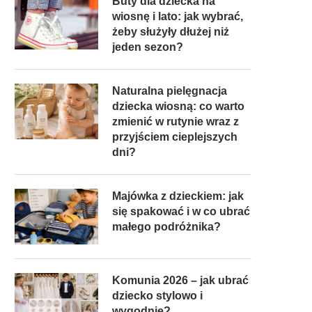
Buty dla dziecka na
wiosnę i lato: jak wybrać,
żeby służyły dłużej niż
jeden sezon?
Naturalna pielęgnacja
dziecka wiosną: co warto
zmienić w rutynie wraz z
przyjściem cieplejszych
dni?
Majówka z dzieckiem: jak
się spakować i w co ubrać
małego podróżnika?
Komunia 2026 – jak ubrać
dziecko stylowo i
wygodnie?