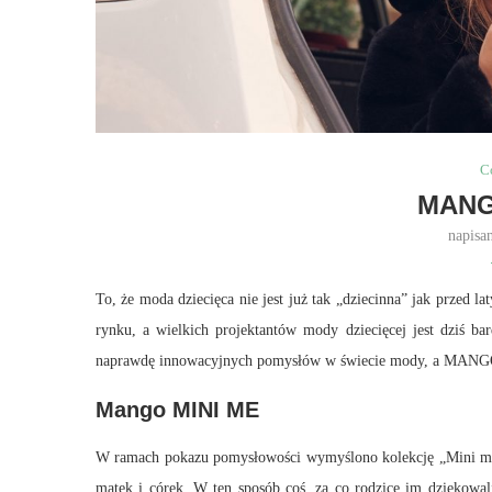
C
MANG
napisa
To, że moda dziecięca nie jest już tak „dziecinna” jak przed 
rynku, a wielkich projektantów mody dziecięcej jest dziś bar
naprawdę innowacyjnych pomysłów w świecie mody, a MANGO do
Mango MINI ME
W ramach pokazu pomysłowości wymyślono kolekcję „Mini me”
matek i córek. W ten sposób coś, za co rodzice im dziękowa