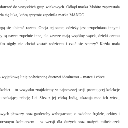
 dotrzeć do wszystkich grup wiekowych. Odkąd marka Mohito zaprzestała
ła się luka, którą sprytnie zapełniła marka MANGO.
 się ubierać razem. Opcja tej samej odzieży jest uzupełniana innymi
y są nawet zupełnie inne, ale zawsze mają wspólny wątek, dzięki czemu
Kto nigdy nie chciał zostać rodzicem i czuć się starszy? Każda mała
 wyjątkową linię poświęconą duetowi idealnemu – matce i córce.
kobiet – to wszystko znajdziemy w najnowszej sesji promującej kolekcję
zekającą relację Lei Sfez z jej córką Indią, ukazują moc ich więzi,
owych płaszczy oraz garderoby wzbogaconej o ozdobne frędzle, cekiny i
 futrzanym kołnierzem – w wersji dla dużych oraz małych miłośniczek