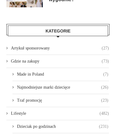
KATEGORIE
Artykuł sponsorowany
(27)
Gdzie na zakupy
(73)
Made in Poland
(7)
Najmodniejsze marki dziecięce
(26)
Traf promocję
(23)
Lifestyle
(482)
Dzieciak po godzinach
(231)