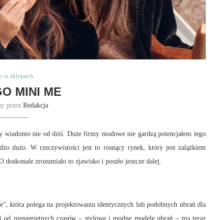
o w sklepach
O MINI ME
ny przez
Redakcja
laty wiadomo nie od dziś. Duże firmy modowe nie gardzą potencjałem tego
dzo dużo. W rzeczywistości jest to rosnący rynek, który jest zalążkiem
skonale zrozumiało to zjawisko i poszło jeszcze dalej.
, która polega na projektowaniu identycznych lub podobnych ubrań dla
li od niepamiętnych czasów – stylowe i modne modele ubrań – ma teraz