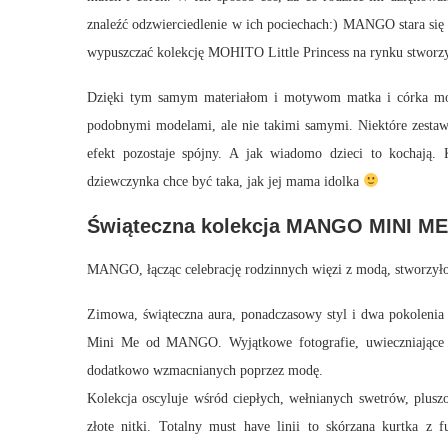
znaleźć odzwierciedlenie w ich pociechach:) MANGO stara się
wypuszczać kolekcję MOHITO Little Princess na rynku stworzy
Dzięki tym samym materiałom i motywom matka i córka mogą
podobnymi modelami, ale nie takimi samymi. Niektóre zestaw
efekt pozostaje spójny. A jak wiadomo dzieci to kochają. 
dziewczynka chce być taka, jak jej mama idolka
Świąteczna kolekcja MANGO MINI ME
MANGO, łącząc celebrację rodzinnych więzi z modą, stworzyło
Zimowa, świąteczna aura, ponadczasowy styl i dwa pokolenia 
Mini Me od MANGO. Wyjątkowe fotografie, uwieczniające ur
dodatkowo wzmacnianych poprzez modę.
Kolekcja oscyluje wśród ciepłych, wełnianych swetrów, plusz
złote nitki. Totalny must have linii to skórzana kurtka z