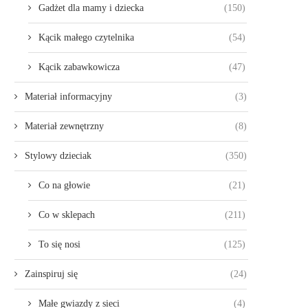
Gadżet dla mamy i dziecka
(150)
Kącik małego czytelnika
(54)
Kącik zabawkowicza
(47)
Materiał informacyjny
(3)
Materiał zewnętrzny
(8)
Stylowy dzieciak
(350)
Co na głowie
(21)
Co w sklepach
(211)
To się nosi
(125)
Zainspiruj się
(24)
Małe gwiazdy z sieci
(4)