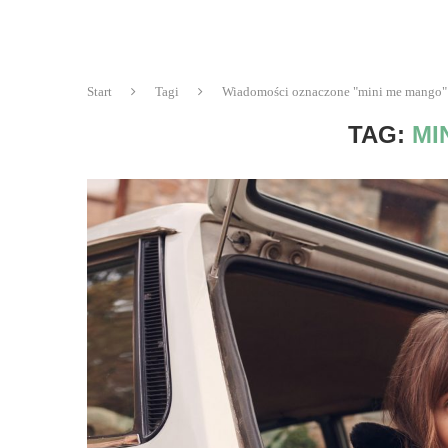
Start
Tagi
Wiadomości oznaczone "mini me mango"
TAG:
MI