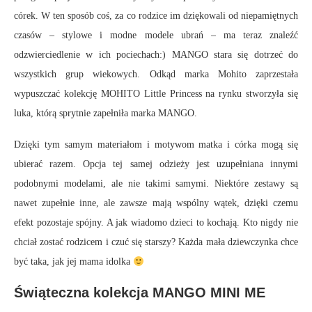
córek. W ten sposób coś, za co rodzice im dziękowali od niepamiętnych
czasów – stylowe i modne modele ubrań – ma teraz znaleźć
odzwierciedlenie w ich pociechach:) MANGO stara się dotrzeć do
wszystkich grup wiekowych. Odkąd marka Mohito zaprzestała
wypuszczać kolekcję MOHITO Little Princess na rynku stworzyła się
luka, którą sprytnie zapełniła marka MANGO.
Dzięki tym samym materiałom i motywom matka i córka mogą się
ubierać razem. Opcja tej samej odzieży jest uzupełniana innymi
podobnymi modelami, ale nie takimi samymi. Niektóre zestawy są
nawet zupełnie inne, ale zawsze mają wspólny wątek, dzięki czemu
efekt pozostaje spójny. A jak wiadomo dzieci to kochają. Kto nigdy nie
chciał zostać rodzicem i czuć się starszy? Każda mała dziewczynka chce
być taka, jak jej mama idolka
Świąteczna kolekcja MANGO MINI ME