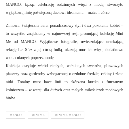
MANGO, łącząc celebrację rodzinnych więzi z modą, stworzyło
wyjątkową linię poświęconą duetowi idealnemu – matce i córce.
Zimowa, świąteczna aura, ponadczasowy styl i dwa pokolenia kobiet –
to wszystko znajdziemy w najnowszej sesji promującej kolekcję Mini
Me od MANGO. Wyjątkowe fotografie, uwieczniające urzekającą
relację Lei Sfez z jej córką Indią, ukazują moc ich więzi, dodatkowo
wzmacnianych poprzez modę.
Kolekcja oscyluje wśród ciepłych, wełnianych swetrów, pluszowych
płaszczy oraz garderoby wzbogaconej o ozdobne frędzle, cekiny i złote
nitki. Totalny must have linii to skórzana kurtka z futrzanym
kołnierzem – w wersji dla dużych oraz małych miłośniczek modowych
hitów.
MANGO
MINI ME
MINI ME MANGO