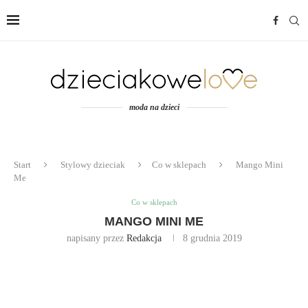
moda na dzieci
Start
Stylowy dzieciak
Co w sklepach
Mango Mini
Me
Co w sklepach
MANGO MINI ME
napisany przez
Redakcja
8 grudnia 2019