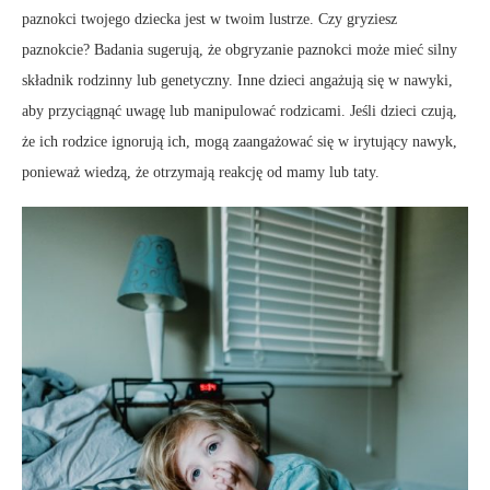
paznokci twojego dziecka jest w twoim lustrze. Czy gryziesz
paznokcie? Badania sugerują, że obgryzanie paznokci może mieć silny
składnik rodzinny lub genetyczny. Inne dzieci angażują się w nawyki,
aby przyciągnąć uwagę lub manipulować rodzicami. Jeśli dzieci czują,
że ich rodzice ignorują ich, mogą zaangażować się w irytujący nawyk,
ponieważ wiedzą, że otrzymają reakcję od mamy lub taty.