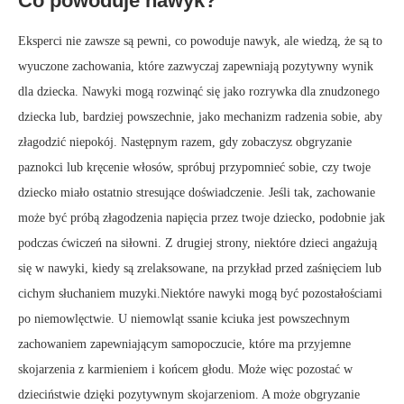
Co powoduje nawyk?
Eksperci nie zawsze są pewni, co powoduje nawyk, ale wiedzą, że są to
wyuczone zachowania, które zazwyczaj zapewniają pozytywny wynik
dla dziecka. Nawyki mogą rozwinąć się jako rozrywka dla znudzonego
dziecka lub, bardziej powszechnie, jako mechanizm radzenia sobie, aby
złagodzić niepokój. Następnym razem, gdy zobaczysz obgryzanie
paznokci lub kręcenie włosów, spróbuj przypomnieć sobie, czy twoje
dziecko miało ostatnio stresujące doświadczenie. Jeśli tak, zachowanie
może być próbą złagodzenia napięcia przez twoje dziecko, podobnie jak
podczas ćwiczeń na siłowni. Z drugiej strony, niektóre dzieci angażują
się w nawyki, kiedy są zrelaksowane, na przykład przed zaśnięciem lub
cichym słuchaniem muzyki.Niektóre nawyki mogą być pozostałościami
po niemowlęctwie. U niemowląt ssanie kciuka jest powszechnym
zachowaniem zapewniającym samopoczucie, które ma przyjemne
skojarzenia z karmieniem i końcem głodu. Może więc pozostać w
dzieciństwie dzięki pozytywnym skojarzeniom. A może obgryzanie