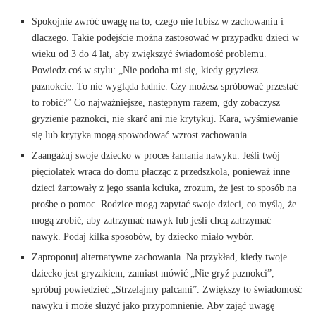
Spokojnie zwróć uwagę na to, czego nie lubisz w zachowaniu i
dlaczego. Takie podejście można zastosować w przypadku dzieci w
wieku od 3 do 4 lat, aby zwiększyć świadomość problemu.
Powiedz coś w stylu: „Nie podoba mi się, kiedy gryziesz
paznokcie. To nie wygląda ładnie. Czy możesz spróbować przestać
to robić?” Co najważniejsze, następnym razem, gdy zobaczysz
gryzienie paznokci, nie skarć ani nie krytykuj. Kara, wyśmiewanie
się lub krytyka mogą spowodować wzrost zachowania.
Zaangażuj swoje dziecko w proces łamania nawyku. Jeśli twój
pięciolatek wraca do domu płacząc z przedszkola, ponieważ inne
dzieci żartowały z jego ssania kciuka, zrozum, że jest to sposób na
prośbę o pomoc. Rodzice mogą zapytać swoje dzieci, co myślą, że
mogą zrobić, aby zatrzymać nawyk lub jeśli chcą zatrzymać
nawyk. Podaj kilka sposobów, by dziecko miało wybór.
Zaproponuj alternatywne zachowania. Na przykład, kiedy twoje
dziecko jest gryzakiem, zamiast mówić „Nie gryź paznokci”,
spróbuj powiedzieć „Strzelajmy palcami”. Zwiększy to świadomość
nawyku i może służyć jako przypomnienie. Aby zająć uwagę