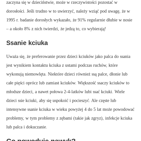
zaczyna się w dzieciństwie, może w rzeczywistości pozostać w
dorosłości. Jeśli trudno w to uwierzyć, należy wziąć pod uwagę, że w
1995 r. badanie dorosłych wykazało, że 91% regularnie dłubie w nosie
– a około 8% z nich twierdzi, że jedzą to, co wybierają!
Ssanie kciuka
Uważa się, że preferowanie przez dzieci kciuków jako palca do ssania
jest wynikiem kontaktu kciuka z ustami podczas ruchów, które
wykonują niemowlęta. Niektóre dzieci również ssą palce, dłonie lub
całe pięści oprócz lub zamiast kciuków. Większość ssaczy kciuków to
młodsze dzieci, a nawet połowa 2-4-latków lubi ssać kciuki. Wiele
dzieci ssie kciuki, aby się uspokoić i pocieszyć. Ale częste lub
intensywne ssanie kciuka w wieku powyżej 4 do 5 lat może powodować
problemy, w tym problemy z zębami (takie jak zgryz), infekcje kciuka
lub palca i dokuczanie.