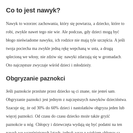
Co to jest nawyk?
Nawyk to wzorzec zachowania, który się powtarza, a dziecko, które to
robi, zwykle nawet tego nie wie. Ale podczas, gdy dzieci mogą być
błogo nieświadome nawyku, ich rodzice nie mają tyle szczęścia. A jeśli
twoja pociecha ma zwykle jedną rękę wepchaną w usta, a drugą
splecioną we włosy, nie zdziw się: nawyki zdarzają się w gromadach.
Oto najczęstsze zwyczaje wśród dzieci i młodzieży.
Obgryzanie paznokci
Jeśli paznokcie przeżute przez dziecko są ci znane, nie jesteś sam.
Obgryzanie paznokci jest jednym z najczęstszych nawyków dzieciństwa.
Szacuje się, że od 30% do 60% dzieci i nastolatków obgryza jeden lub
więcej paznokci. Od czasu do czasu dziecko może także gryźć
paznokcie u nóg. Chłopcy i dziewczęta wydają się być podatni na ten
nawyk we wcześniejszych latach; jednak wraz z wiekiem chłopcy są