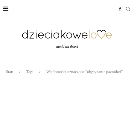
moda na dzieci
Start
Tagi
Wiadomości oznaczone "obgryzanie paznokci"