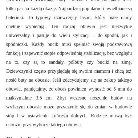
kilka par na każdą okazj
ę.
Najbardziej popularne i uwielbiane są
balerinki. To typowy dziewczęcy fason, który małe damy
chętnie wybierają. Ten rodzaj obuwia jest niezwykle
uniwersalny i pasuje do wielu stylizacji – do spodni, jak i
spódniczki. Każdy bucik musi spełniać swoją podstawową
funkcję i zapewnić stopie odpowiednią stabilizację,
bez względu
na to, czy są to sandały, półbuty czy buciki na zimę.
Dziewczynki często przyglądają się swoim mamom i chcą też
nosić buty na obcasie. Jeśli zdecydujemy się na zakup takiego
obuwia, pamiętajmy, że obcas powinien wynosić od 5 mm do
maksymalnie 3,5 cm. Zbyt wczesne noszenie butów na
wyższym obcasie może przyczynić się do zmian w budowie
stóp i w ustawieniu kończyn dolnych.
Rodzice
muszą być
ostroż
ni
przy wyborze takiego obuwia.