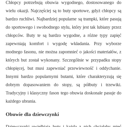
Chłopcy potrzebują obuwia wygodnego, dostosowanego do
wielu okazji. Najczęściej są to buty sportowe, gdyż chłopcy są
bardzo ruchliwi. Najbardziej popularne są trampki, które pasują
do sportowego i swobodnego stylu, który jest tak lubiany przez
chłopców. Buty te są bardzo wygodne, a różne typy zapięć
zapewniają komfort i wygodę wkładania. Przy wyborze
modnego fasonu, nie moż
na
zapomnieć
o jakości
materiałów,
z
których but został wykonany
. Szczególnie w przypadku stopy
chłopięcej, but musi zapewniać przewiewność i oddychanie.
Innymi bardzo popularnymi butami, które charakteryzują się
dobrym dopasowaniem do stopy, są półbuty
i
trzewiki.
Tradycyjny i klasyczny fason tego obuwia doskonale pasuje do
każdego ubrania.
Obuwie dla dziewczynki
Dziewczynki uwielbiają buty i każda z nich chciałaby mieć