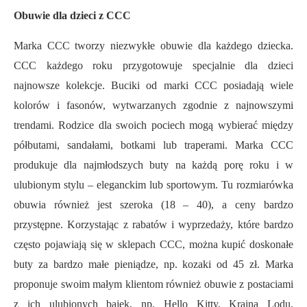
Obuwie dla dzieci z
CCC
Marka CCC tworzy niezwykłe obuwie dla każdego dziecka.
CCC każdego roku przygotowuje specjalnie dla dzieci
najnowsze kolekcje. Buciki od marki CCC posiadają wiele
kolorów i fasonów, wytwarzanych zgodnie z najnowszymi
trendami. Rodzice dla swoich pociech mogą wybierać między
półbutami,
sandałami,
botk
ami
lub traper
ami.
Marka CCC
produkuje dla najmłodszych buty na każdą porę roku i w
ulubionym stylu – eleganckim lub sportowym.
Tu rozmiarówka
obuwia również jest szeroka (18 – 40), a ceny bardzo
przystępne. Korzystając z rabatów i wyprzedaży, któ
r
e bardzo
często pojawiają się w sklepach CCC, można kupić doskonałe
buty za bardzo małe pieniądze, np. kozaki od 45 zł. Marka
proponuje swoim małym klientom
również
obuwie z postaciami
z ich ulubionych bajek, np. Hello Kitty, Kraina Lodu,