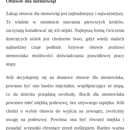
Obuwie dla niemowląt
Zakup obuwia dla niemowląt jest najtrudniejszy
i najważniejszy.
To właśnie w momencie stawiania pierwszych kroków,
zaczynają kształtować się ich stópki.
Najlepszą formą ćwiczenia
dziecięcych nóżek jest chodzenie boso, gdyż wtedy
maluch
najbardziej czuje podłoże. Sztywne obuwie pozbawi
niemowlaka możliwości doświadczania prawidłowej pracy
stopy.
Jeśli decydujemy się na
domowe
obuwie dla niemowlaka,
powinno być
ono
bardzo mięciutkie, współprac
ujące
ze stopą,
co
da dziecku pożądaną swobodę. Bucik dla niemowlaka
powinien mieć miękką podeszwę, bez sztywnego zapiętka. Jeśli
chodzi o wybór obuwia do wyjścia na zewnątrz, zwrócimy
uwagę na podeszwę. Powinna ona być również miękka i
posiadać wypustki chroniące przed poślizgiem.
Bardzo ważna