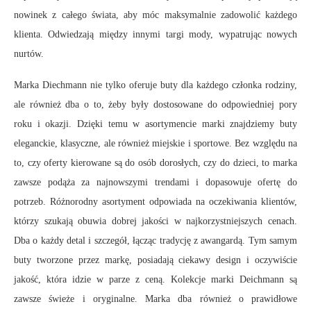
nowinek z całego świata, aby móc maksymalnie zadowolić każdego
klienta. Odwiedzają między innymi targi mody, wypatrując nowych
nurtów.
Marka Diechmann nie tylko oferuje buty dla każdego członka rodziny,
ale również dba o to, żeby były dostosowane do odpowiedniej pory
roku i okazji. Dzięki temu w asortymencie marki znajdziemy buty
eleganckie, klasyczne, ale również miejskie i sportowe. Bez względu na
to, czy oferty kierowane są do osób dorosłych, czy do dzieci, to marka
zawsze podąża za najnowszymi trendami i dopasowuje ofertę do
potrzeb. Różnorodny asortyment odpowiada na oczekiwania klientów,
którzy szukają obuwia dobrej jakości w najkorzystniejszych cenach.
Dba o każdy detal i szczegół, łącząc tradycję z awangardą. Tym samym
buty tworzone przez markę, posiadają ciekawy design i oczywiście
jakość, która idzie w parze z ceną. Kolekcje marki Deichmann są
zawsze świeże i oryginalne. Marka dba również o prawidłowe