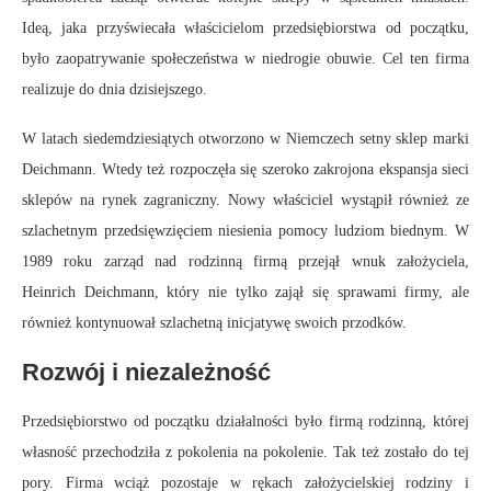
Ideą, jaka przyświecała właścicielom przedsiębiorstwa od początku,
było zaopatrywanie społeczeństwa w niedrogie obuwie. Cel ten firma
realizuje do dnia dzisiejszego.
W latach siedemdziesiątych otworzono w Niemczech setny sklep marki
Deichmann. Wtedy też rozpoczęła się szeroko zakrojona ekspansja sieci
sklepów na rynek zagraniczny. Nowy właściciel wystąpił również ze
szlachetnym przedsięwzięciem niesienia pomocy ludziom biednym. W
1989 roku zarząd nad rodzinną firmą przejął wnuk założyciela,
Heinrich Deichmann, który nie tylko zajął się sprawami firmy, ale
również kontynuował szlachetną inicjatywę swoich przodków.
Rozwój i niezależność
Przedsiębiorstwo od początku działalności było firmą rodzinną, której
własność przechodziła z pokolenia na pokolenie. Tak też zostało do tej
pory. Firma wciąż pozostaje w rękach założycielskiej rodziny i