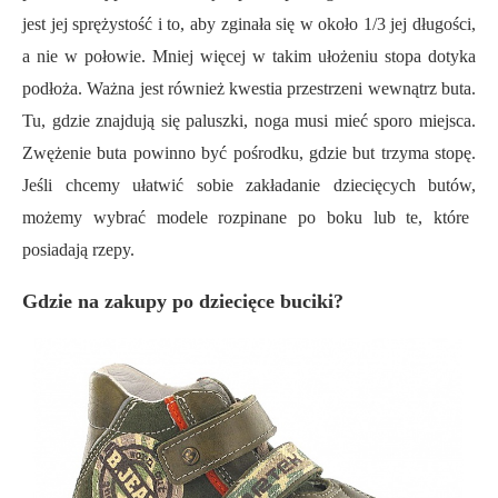
jest jej sprężystość i to, aby zginała się
w około 1/3
jej długości,
a nie w połowie
. Mniej więcej w takim ułożeniu stopa dotyka
podłoża. Ważna jest również kwestia
przestrzeni
wewnątrz buta.
Tu, gdzie
znajdują się paluszki, noga musi mieć sporo miejsca.
Zwężenie buta powinno być pośrodku, gdzie but trzyma stopę.
Jeśli chcemy ułatwić
sobie
zakładani
e dziecięcych
but
ów,
możemy wybrać
modele
rozpinane po boku lub te, które
posiadają rzepy.
Gdzie na zakupy po dziecięce buciki?