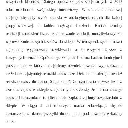
wszystkich klientów. Dlatego oprócz sklepów stacjonarnych w 2012
roku uruchomiła swój sklep internetowy. W ofercie internetowej
znajduje się duży wybór obuwia w atrakcyjnych cenach dla każdej
grupy wiekowej, dla kobiet, mężczyzn i dzieci. Krótkie terminy
realizacji zamówień i stałe aktualizowanie kolekcji, umożliwia szybkie
wprowadzanie nowych fasonów do sklepu. W ten sposób spełnia nawet
najbardziej wygórowane oczekiwania, a to wszystko zawsze w
korzystnych cenach. Oprócz tego sklep on-line ma bardzo intuicyjne i
proste menu, w którym znajdziemy również nowości, wyprzedaże, a
także inne najsłynniejsze marki obuwnicze. Deichmann oferuje również
serwis dostawy do domu „Ship2home“. Co oznacza ta nazwa? Jeśli w
czasie zakupów w sklepie stacjonarnym okaże się, że nie ma naszego
obuwia lub rozmiaru, to klient może zapłacić za buty bezpośrednio w
sklepie. W ciągu 3 dni roboczych marka zobowiązuje się do
dostarczenia za darmo przesyłki do domu lub pod dowolnie wskazany
adres.