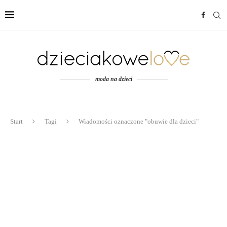
moda na dzieci
Start
Tagi
Wiadomości oznaczone "obuwie dla dzieci"