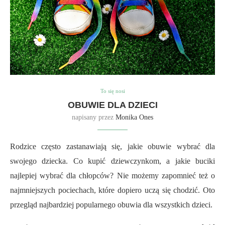
To się nosi
OBUWIE DLA DZIECI
napisany przez
Monika Ones
Rodzice często zastanawiają się, jakie obuwie wybrać dla
swojego
dziecka
. Co kupić dziewczynkom, a jakie buciki
najlepiej wybrać
dla
chłopc
ów?
Nie możemy zapomnieć też o
najmniejszych pociechach,
które dopiero uczą się chodzić
. Oto
przegląd najbardziej popularnego obuwia dla wszystkich dzieci.