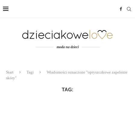
moda na dzieci
Start
Tagi
Wiadomości oznaczone "opryszczkowe zapelenie
skóry"
TAG: