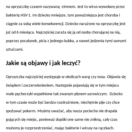
na opryszczkę czasem nazywaną -zimnem. Jest to wirus wywołany przez
bakterię HSV-1. Im dziecko mniejsze, tym poważniejsza jest choroba i
ciągnie za sobą wiele konsekwencji. Dziecko narażone na opryszczkę jest
już od 6 miesiąca. Najczęściej zaraża się ją od osoby chorującej na nią,
poprzez pocałunek, picia z jednego kubka, a nawet jedzenia tymi samymi
sztućcami.
Jakie są objawy i jak leczyć?
Opryszczka najczęściej występuje w okolicach warg czy nosa. Objawia się
świądem i zaczerwienieniem. Następnie pojawiają się w tym miejscu
małe pęcherzyki wypełnione tak zwanym płynem surowiczym. Dziecko
w tym czasie może być bardzo rozdrażnione, niechętnie pije czy chce
spożywać pokarm. Musimy uważać, aby nasza pociecha nie drapała
gojących się miejsc, ponieważ dopóki one same nie znikną, cały czas
możemy je rozprzestrzeniać, mając bakterie i wirusy na rączkach.