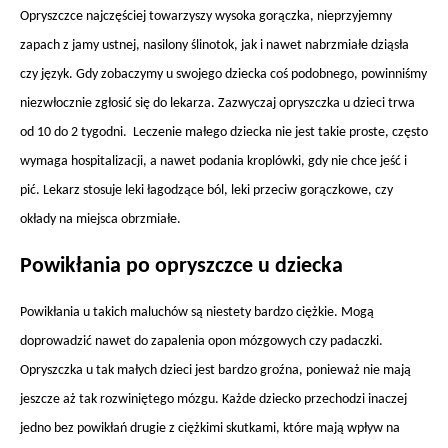
Opryszczce najczęściej towarzyszy wysoka gorączka, nieprzyjemny
zapach z jamy ustnej, nasilony ślinotok, jak i nawet nabrzmiałe dziąsła
czy język. Gdy zobaczymy u swojego dziecka coś podobnego, powinniśmy
niezwłocznie zgłosić się do lekarza. Zazwyczaj opryszczka u dzieci trwa
od 10 do 2 tygodni. Leczenie małego dziecka nie jest takie proste, często
wymaga hospitalizacji, a nawet podania kroplówki, gdy nie chce jeść i
pić. Lekarz stosuje leki łagodzące ból, leki przeciw gorączkowe, czy
okłady na miejsca obrzmiałe.
Powikłania po opryszczce u dziecka
Powikłania u takich maluchów są niestety bardzo ciężkie. Mogą
doprowadzić nawet do zapalenia opon mózgowych czy padaczki.
Opryszczka u tak małych dzieci jest bardzo groźna, ponieważ nie mają
jeszcze aż tak rozwiniętego mózgu. Każde dziecko przechodzi inaczej
jedno bez powikłań drugie z ciężkimi skutkami, które mają wpływ na