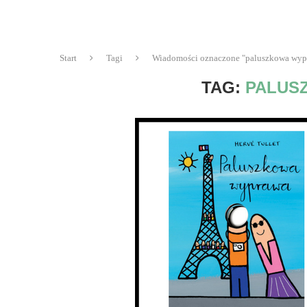
Start
Tagi
Wiadomości oznaczone "paluszkowa wyp
TAG:
PALUS