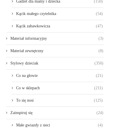
Gadżet dla mamy i dziecka
(150)
Kącik małego czytelnika
(54)
Kącik zabawkowicza
(47)
Materiał informacyjny
(3)
Materiał zewnętrzny
(8)
Stylowy dzieciak
(350)
Co na głowie
(21)
Co w sklepach
(211)
To się nosi
(125)
Zainspiruj się
(24)
Małe gwiazdy z sieci
(4)