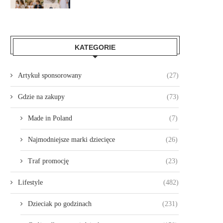
KATEGORIE
Artykuł sponsorowany
(27)
Gdzie na zakupy
(73)
Made in Poland
(7)
Najmodniejsze marki dziecięce
(26)
Traf promocję
(23)
Lifestyle
(482)
Dzieciak po godzinach
(231)