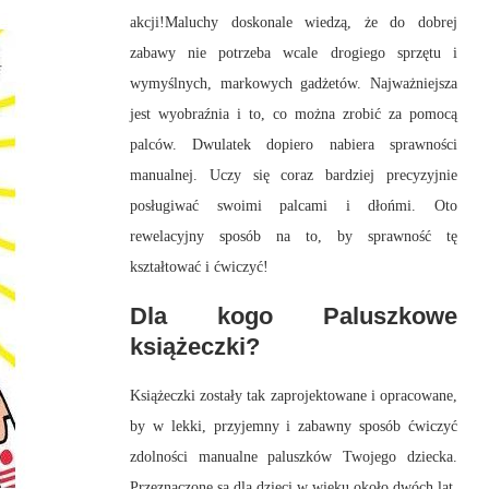
akcji!Maluchy
doskonale wiedzą, że do dobrej
zabawy nie potrzeba wcale drogiego sprzętu i
wymyślnych, markowych gadżetów. Najważniejsza
jest wyobraźnia i to, co można zrobić za pomocą
palców. Dwulatek dopiero nabiera sprawności
manualnej. Uczy się coraz bardziej precyzyjnie
posługiwać swoimi palcami i dłońmi. Oto
rewelacyjny sposób na to, by sprawność tę
kształtować i ćwiczyć!
Dla kogo Paluszkowe
książeczki?
Książeczki zostały tak zaprojektowane i opracowane,
by w lekki, przyjemny i zabawny sposób ćwiczyć
zdolności manualne paluszków Twojego dziecka.
Przeznaczone są dla dzieci w wieku około dwóch lat.