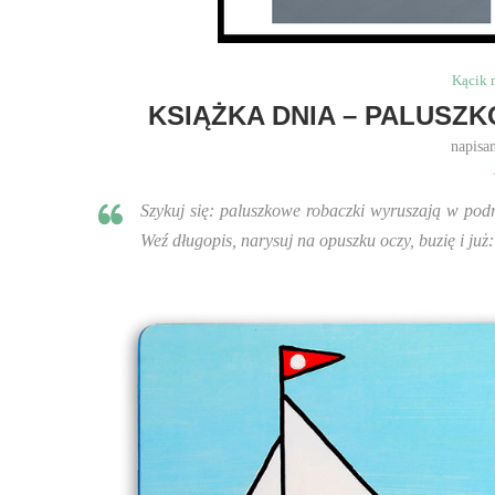
Kącik 
KSIĄŻKA DNIA – PALUSZ
napisa
Szykuj się: paluszkowe robaczki wyruszają w pod
Weź długopis, narysuj na opuszku oczy, buzię i ju