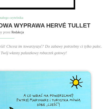
małego czytelnika
KOWA WYPRAWA HERVÉ TULLET
ny przez
Redakcja
róż! Chcesz im towarzyszyć? Do zabawy potrzebny ci tylko palec.
ż: Twój własny paluszkowy robaczek gotowy!