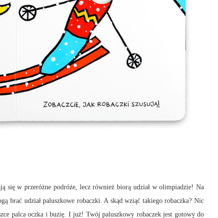
ą się w przeróżne podróże, lecz również biorą udział w olimpiadzie! Na
gą brać udział paluszkowe robaczki. A skąd wziąć takiego robaczka? Nic
ce palca oczka i buzię. I już! Twój paluszkowy robaczek jest gotowy do