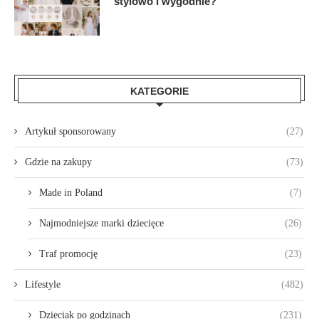
stylowo i wygodnie?
KATEGORIE
Artykuł sponsorowany
(27)
Gdzie na zakupy
(73)
Made in Poland
(7)
Najmodniejsze marki dziecięce
(26)
Traf promocję
(23)
Lifestyle
(482)
Dzieciak po godzinach
(231)