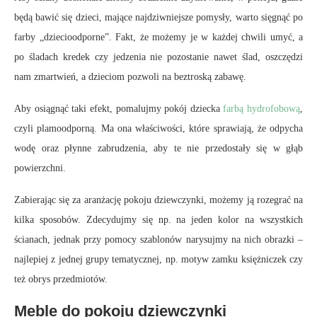
będą bawić się dzieci, mające najdziwniejsze pomysły, warto sięgnąć po
farby „dziecioodporne”. Fakt, że możemy je w każdej chwili umyć, a
po śladach kredek czy jedzenia nie pozostanie nawet ślad, oszczędzi
nam zmartwień, a dzieciom pozwoli na beztroską zabawę.
Aby osiągnąć taki efekt, pomalujmy pokój dziecka
farbą hydrofobową
,
czyli plamoodporną. Ma ona właściwości, które sprawiają, że odpycha
wodę oraz płynne zabrudzenia, aby te nie przedostały się w głąb
powierzchni.
Zabierając się za aranżację pokoju dziewczynki, możemy ją rozegrać na
kilka sposobów. Zdecydujmy się np. na jeden kolor na wszystkich
ścianach, jednak przy pomocy szablonów narysujmy na nich obrazki –
najlepiej z jednej grupy tematycznej, np. motyw zamku księżniczek czy
też obrys przedmiotów.
Meble do pokoju dziewczynki