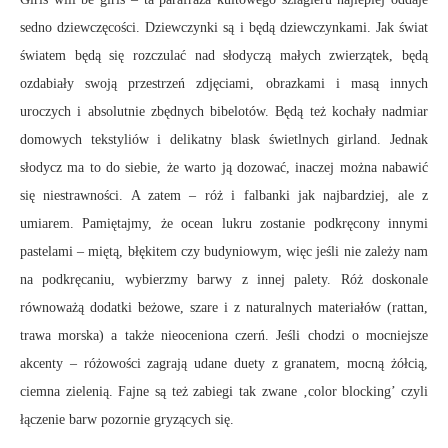
sedno dziewczęcości. Dziewczynki są i będą dziewczynkami. Jak świat
światem będą się rozczulać nad słodyczą małych zwierzątek, będą
ozdabiały swoją przestrzeń zdjęciami, obrazkami i masą innych
uroczych i absolutnie zbędnych bibelotów. Będą też kochały nadmiar
domowych tekstyliów i delikatny blask świetlnych girland. Jednak
słodycz ma to do siebie, że warto ją dozować, inaczej można nabawić
się niestrawności. A zatem – róż i falbanki jak najbardziej, ale z
umiarem. Pamiętajmy, że ocean lukru zostanie podkręcony innymi
pastelami – miętą, błękitem czy budyniowym, więc jeśli nie zależy nam
na podkręcaniu, wybierzmy barwy z innej palety. Róż doskonale
równoważą dodatki beżowe, szare i z naturalnych materiałów (rattan,
trawa morska) a także nieoceniona czerń. Jeśli chodzi o mocniejsze
akcenty – różowości zagrają udane duety z granatem, mocną żółcią,
ciemna zielenią. Fajne są też zabiegi tak zwane ‚color blocking’ czyli
łączenie barw pozornie gryzących się.