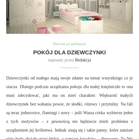
Dzieciak po godzinach
POKÓJ DLA DZIEWCZYNKI
napisany przez
Redakcja
Dziewczynki od małego mają swoje zdanie na temat wszystkiego co je
otacza. Dlatego podczas urządzania pokoju dla małej księżniczki to ona
musi zdecydować, jaki ma on mieć charakter. Większość małych
dziewczynek bez wahania powie, że słodki, różowy i przytulny. Na fali
są teraz jednorożce, flamingi i sowy – jeśli Wasza córka wybierze jeden
z tych motywów – z pewnością nie będziecie mieli problemu z
urządzeniem jej królestwa. Jednak znają się i takie panny, które zamiast
różu będą chciały mieć błękit, a zamiast kucyków – dinozaury. To Wy