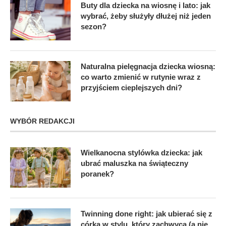
Buty dla dziecka na wiosnę i lato: jak
wybrać, żeby służyły dłużej niż jeden
sezon?
Naturalna pielęgnacja dziecka wiosną:
co warto zmienić w rutynie wraz z
przyjściem cieplejszych dni?
WYBÓR REDAKCJI
Wielkanocna stylówka dziecka: jak
ubrać maluszka na świąteczny
poranek?
Twinning done right: jak ubierać się z
córką w stylu, który zachwyca (a nie