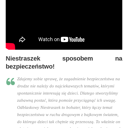
Niestraszek sposobem na
bezpieczeństwo!
Zdajemy sobie sprawę, że zagadnienie bezpieczeństwa na
drodze nie należy do najciekawszych tematów, którymi
spontanicznie interesują się dzieci. Dlatego stworzyliśmy
zabawną postać, która pomoże przyciągnąć ich uwagę.
Odblaskowy Niestraszek to bohater, który łączy temat
bezpieczeństwa w ruchu drogowym z bajkowym światem,
do którego dzieci tak chętnie się przenoszą. To właśnie on