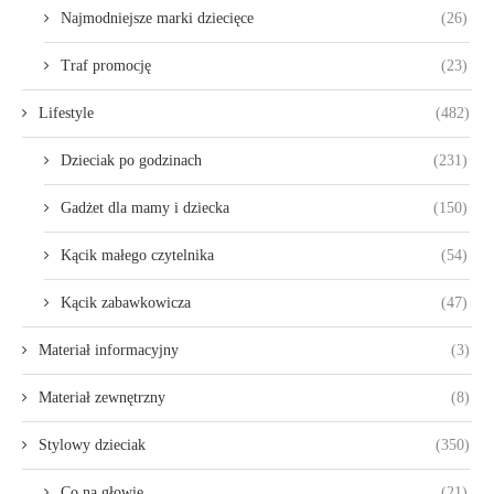
Najmodniejsze marki dziecięce
(26)
Traf promocję
(23)
Lifestyle
(482)
Dzieciak po godzinach
(231)
Gadżet dla mamy i dziecka
(150)
Kącik małego czytelnika
(54)
Kącik zabawkowicza
(47)
Materiał informacyjny
(3)
Materiał zewnętrzny
(8)
Stylowy dzieciak
(350)
Co na głowie
(21)