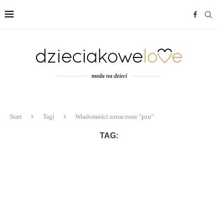
moda na dzieci
Start
Tagi
Wiadomości oznaczone "pzu"
TAG: