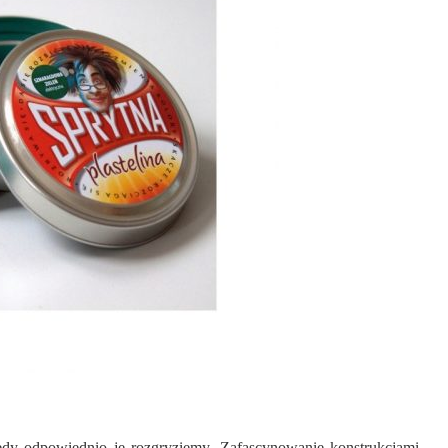
edy odpowiednio je rozgryziemy. Zafascynowanie konstrukcjami