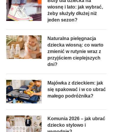
Buty dla dziecka na
wiosnę i lato: jak wybrać,
żeby służyły dłużej niż
jeden sezon?
Naturalna pielęgnacja
dziecka wiosną: co warto
zmienić w rutynie wraz z
przyjściem cieplejszych
dni?
Majówka z dzieckiem: jak
się spakować i w co ubrać
małego podróżnika?
Komunia 2026 – jak ubrać
dziecko stylowo i
wygodnie?