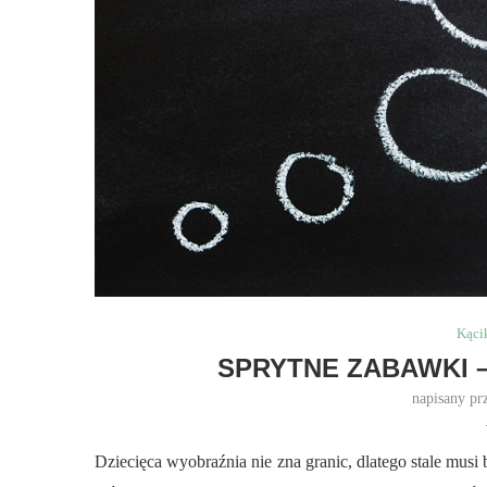
Kąci
SPRYTNE ZABAWKI –
napisany pr
Dziecięca wyobraźnia nie zna granic, dlatego stale mus