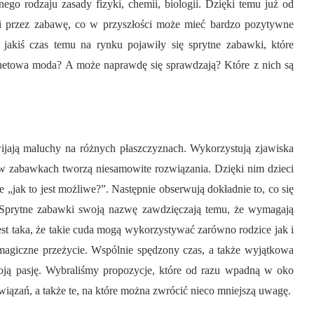
ego rodzaju zasady fizyki, chemii, biologii. Dzięki temu już od
 przez zabawę, co w przyszłości może mieć bardzo pozytywne
 jakiś czas temu na rynku pojawiły się sprytne zabawki, które
ernetowa moda? A może naprawdę się sprawdzają? Które z nich są
zwijają maluchy na różnych płaszczyznach. Wykorzystują zjawiska
 w zabawkach tworzą niesamowite rozwiązania. Dzięki nim dzieci
 „jak to jest możliwe?”. Następnie obserwują dokładnie to, co się
. Sprytne zabawki swoją nazwę zawdzięczają temu, że wymagają
jest taka, że takie cuda mogą wykorzystywać zarówno rodzice jak i
i magiczne przeżycie. Wspólnie spędzony czas, a także wyjątkowa
oją pasję. Wybraliśmy propozycje, które od razu wpadną w oko
wiązań, a także te, na które można zwrócić nieco mniejszą uwagę.