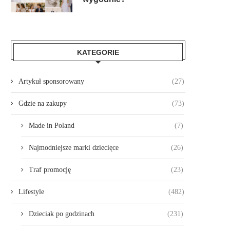
KATEGORIE
Artykuł sponsorowany
(27)
Gdzie na zakupy
(73)
Made in Poland
(7)
Najmodniejsze marki dziecięce
(26)
Traf promocję
(23)
Lifestyle
(482)
Dzieciak po godzinach
(231)