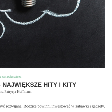
k zabawkowicza
 NAJWIĘKSZE HITY I KITY
zez
Patrycja Hoffmann
i być rozwijana. Rodzice powinni inwestować w zabawki i gadżety,