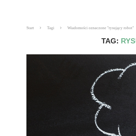
Start
Tagi
Wiadomości oznaczone "rysujący robot"
TAG:
RYS