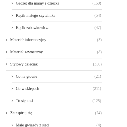
Gadżet dla mamy i dziecka
(150)
Kącik małego czytelnika
(54)
Kącik zabawkowicza
(47)
Materiał informacyjny
(3)
Materiał zewnętrzny
(8)
Stylowy dzieciak
(350)
Co na głowie
(21)
Co w sklepach
(211)
To się nosi
(125)
Zainspiruj się
(24)
Małe gwiazdy z sieci
(4)