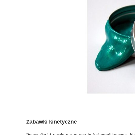
Zabawki kinetyczne
Prawa fizyki wcale nie muszą być skomplikowane, ki