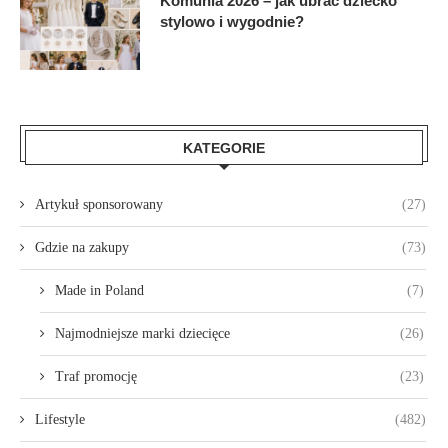
Komunia 2026 – jak ubrać dziecko
stylowo i wygodnie?
KATEGORIE
Artykuł sponsorowany
(27)
Gdzie na zakupy
(73)
Made in Poland
(7)
Najmodniejsze marki dziecięce
(26)
Traf promocję
(23)
Lifestyle
(482)