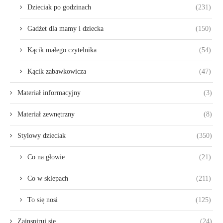
Dzieciak po godzinach
(231)
Gadżet dla mamy i dziecka
(150)
Kącik małego czytelnika
(54)
Kącik zabawkowicza
(47)
Materiał informacyjny
(3)
Materiał zewnętrzny
(8)
Stylowy dzieciak
(350)
Co na głowie
(21)
Co w sklepach
(211)
To się nosi
(125)
Zainspiruj się
(24)