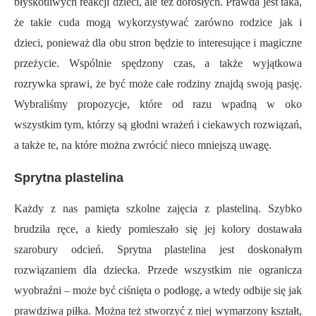
błyskotliwych reakcji dzieci, ale też dorosłych. Prawda jest taka,
że takie cuda mogą wykorzystywać zarówno rodzice jak i
dzieci, ponieważ dla obu stron będzie to interesujące i magiczne
przeżycie. Wspólnie spędzony czas, a także wyjątkowa
rozrywka sprawi, że być może całe rodziny znajdą swoją pasję.
Wybraliśmy propozycje, które od razu wpadną w oko
wszystkim tym, którzy są głodni wrażeń i ciekawych rozwiązań,
a także te, na które można zwrócić nieco mniejszą uwagę.
Sprytna plastelina
Każdy z nas pamięta szkolne zajęcia z plasteliną. Szybko
brudziła ręce, a kiedy pomieszało się jej kolory dostawała
szarobury odcień. Sprytna plastelina jest doskonałym
rozwiązaniem dla dziecka. Przede wszystkim nie ogranicza
wyobraźni – może być ciśnięta o podłogę, a wtedy odbije się jak
prawdziwa piłka. Można też stworzyć z niej wymarzony kształt,