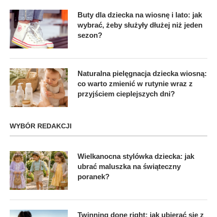
Buty dla dziecka na wiosnę i lato: jak
wybrać, żeby służyły dłużej niż jeden
sezon?
Naturalna pielęgnacja dziecka wiosną:
co warto zmienić w rutynie wraz z
przyjściem cieplejszych dni?
WYBÓR REDAKCJI
Wielkanocna stylówka dziecka: jak
ubrać maluszka na świąteczny
poranek?
Twinning done right: jak ubierać się z