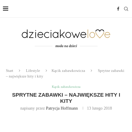
moda na dzieci
Start
Lifestyle
Kącik zabawkowicza
Sprytne zabawki
– największe hity i kity
Kącik zabawkowicza
SPRYTNE ZABAWKI – NAJWIĘKSZE HITY I
KITY
napisany przez
Patrycja Hoffmann
13 lutego 2018