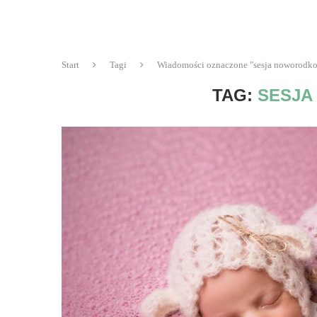
Start
Tagi
Wiadomości oznaczone "sesja noworodk
TAG:
SESJ