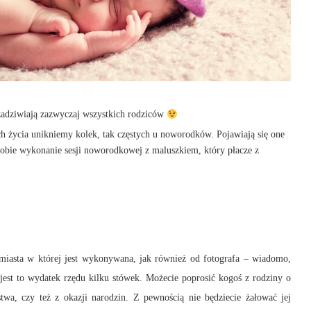
zadziwiają zazwyczaj wszystkich rodziców
ach życia unikniemy kolek, tak częstych u noworodków. Pojawiają się one
obie wykonanie sesji noworodkowej z maluszkiem, który płacze z
miasta w której jest wykonywana, jak również od fotografa – wiadomo,
est to wydatek rzędu kilku stówek. Możecie poprosić kogoś z rodziny o
stwa, czy też z okazji narodzin. Z pewnością nie będziecie żałować jej