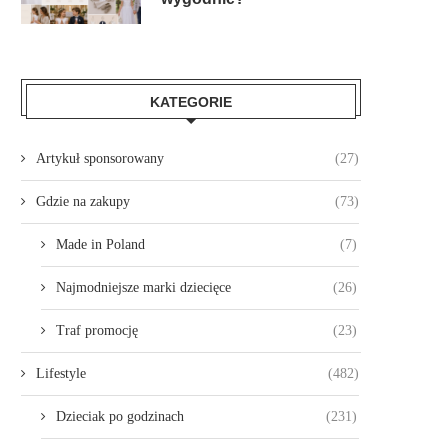
KATEGORIE
Artykuł sponsorowany
(27)
Gdzie na zakupy
(73)
Made in Poland
(7)
Najmodniejsze marki dziecięce
(26)
Traf promocję
(23)
Lifestyle
(482)
Dzieciak po godzinach
(231)