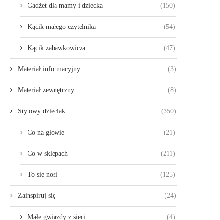
Gadżet dla mamy i dziecka
(150)
Kącik małego czytelnika
(54)
Kącik zabawkowicza
(47)
Materiał informacyjny
(3)
Materiał zewnętrzny
(8)
Stylowy dzieciak
(350)
Co na głowie
(21)
Co w sklepach
(211)
To się nosi
(125)
Zainspiruj się
(24)
Małe gwiazdy z sieci
(4)