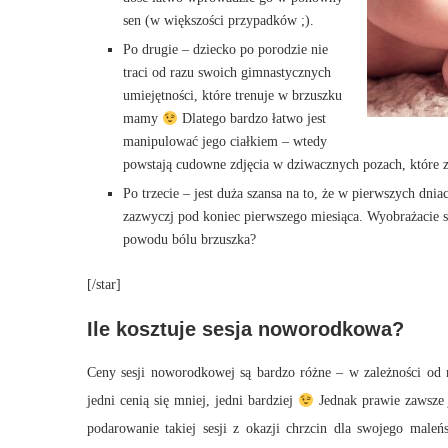
sen (w większości przypadków ;).
Po drugie – dziecko po porodzie nie
traci od razu swoich gimnastycznych
umiejętności, które trenuje w brzuszku
mamy
Dlatego bardzo łatwo jest
manipulować jego ciałkiem – wtedy
powstają cudowne zdjęcia w dziwacznych pozach, które 
Po trzecie – jest duża szansa na to, że w pierwszych dni
zazwyczj pod koniec pierwszego miesiąca. Wyobrażacie s
powodu bólu brzuszka?
[/star]
Ile kosztuje sesja noworodkowa?
Ceny sesji noworodkowej są bardzo różne – w zależności od 
jedni cenią się mniej, jedni bardziej
Jednak prawie zawsze j
podarowanie takiej sesji z okazji chrzcin dla swojego maleń