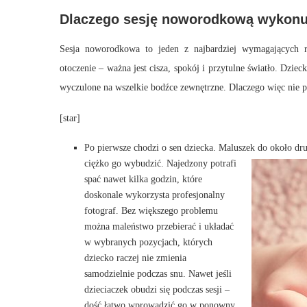
Dlaczego sesję noworodkową wykonuj
Sesja noworodkowa to jeden z najbardziej wymagających r
otoczenie – ważna jest cisza, spokój i przytulne światło. Dzie
wyczulone na wszelkie bodźce zewnętrzne. Dlaczego więc nie p
[star]
Po pierwsze chodzi o sen dziecka. Maluszek do około dru
ciężko go wybudzić. Najedzony potrafi
spać nawet kilka godzin, które
doskonale wykorzysta profesjonalny
fotograf. Bez większego problemu
można maleństwo przebierać i układać
w wybranych pozycjach, których
dziecko raczej nie zmienia
samodzielnie podczas snu. Nawet jeśli
dzieciaczek obudzi się podczas sesji –
dość łatwo wprowadzić go w ponowny