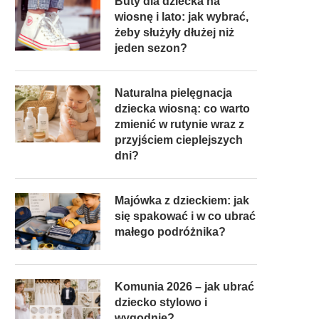
Buty dla dziecka na
wiosnę i lato: jak wybrać,
żeby służyły dłużej niż
jeden sezon?
Naturalna pielęgnacja
dziecka wiosną: co warto
zmienić w rutynie wraz z
przyjściem cieplejszych
dni?
Majówka z dzieckiem: jak
się spakować i w co ubrać
małego podróżnika?
Komunia 2026 – jak ubrać
dziecko stylowo i
wygodnie?