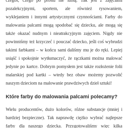
czegoś, czego po prostu nie lubią. Tak jest z zajęciami
pozalekcyjnymi, sportem, ale również rysowaniem,
wyklejaniem i innymi artystycznymi czynnościami. Farby do
malowania palcami mogą spodobać się dziecku, ale mogą się
także okazać nudnym i nieatrakcyjnym zajęciem. Nigdy nie
powinniśmy też krzyczeć i pouczać dziecko, jeśli coś wybrudzi
takimi farbkami – w końcu sami daliśmy mu je do ręki. Lepiej
usiąść i spokojnie wytłumaczyć, że rączkami można malować
jedynie po kartce. Dobrym pomysłem jest także rozłożenie folii
malarskiej pod kartki – wtedy bez obaw możemy pozwolić
naszym dzieciom na malowanie prawdziwych dzieł sztuki!
Które farby do malowania palcami polecamy?
Wielu producentów, dużo kolorów, różne substancje (mniej i
bardziej bezpieczne). Tak naprawdę ciężko wybrać najlepsze
farby dla naszego dziecka. Przygotowaliśmy więc kilka