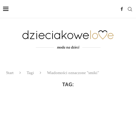
moda na dzieci
Start
Tagi
Wiadomości oznaczone "smiki"
TAG: