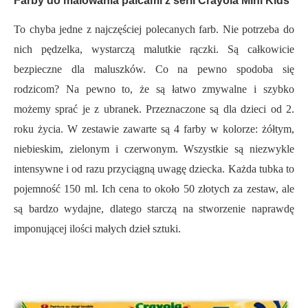
Farby do malowania palcami z serii Crayola Mini Kids
To chyba jedne z najczęściej polecanych farb. Nie potrzeba do
nich pędzelka, wystarczą malutkie rączki. Są całkowicie
bezpieczne dla maluszków. Co na pewno spodoba się
rodzicom? Na pewno to, że są łatwo zmywalne i szybko
możemy sprać je z ubranek. Przeznaczone są dla dzieci od 2.
roku życia. W zestawie zawarte są 4 farby w kolorze: żółtym,
niebieskim, zielonym i czerwonym. Wszystkie są niezwykle
intensywne i od razu przyciągną uwagę dziecka. Każda tubka to
pojemność 150 ml. Ich cena to około 50 złotych za zestaw, ale
są bardzo wydajne, dlatego starczą na stworzenie naprawdę
imponującej ilości małych dzieł sztuki.