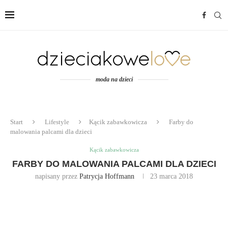
moda na dzieci
Start
Lifestyle
Kącik zabawkowicza
Farby do
malowania palcami dla dzieci
Kącik zabawkowicza
FARBY DO MALOWANIA PALCAMI DLA DZIECI
napisany przez
Patrycja Hoffmann
23 marca 2018