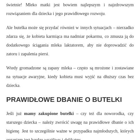
świetnie! Mleko matki jest bowiem najlepszym i najzdrowszym
rozwiązaniem dla dziecka i jego prawidłowego rozwoju.
Ale butelka może się przydać również w innych sytuacjach – nierzadko
zdarza się, że kobieta karmiąca ma nadmiar pokarmu, co zmusza ją do
dodatkowego ściągania mleka laktatorem, aby nie doprowadzić do
zatoru i zapalenia piersi.
Wtedy gromadzone są zapasy mleka – często są mrożone i zostawiane
na sytuacje awaryjne, kiedy kobieta musi wyjść na dłuższy czas bez
dziecka.
PRAWIDŁOWE DBANIE O BUTELKI
Jeśli już
mamy zakupione butelki
– czy też dla noworodka, czy
starszego dziecka – należy zwrócić uwagę na prawidłowe dbanie o ich
higienę. Jest to szczególnie ważne w przypadku najmłodszych, których
organizm jest bardzo wrażliwy i delikatny.