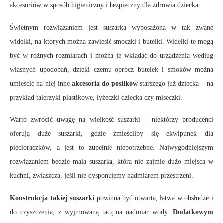
akcesoriów w sposób higieniczny i bezpieczny dla zdrowia dziecka.
Świetnym rozwiązaniem jest suszarka wyposażona w tak zwane
widełki, na których można zawiesić smoczki i butelki. Widełki te mogą
być w różnych rozmiarach i można je wkładać do urządzenia według
własnych upodobań, dzięki czemu oprócz butelek i smoków można
umieścić na niej inne
akcesoria do posiłków
starszego już dziecka – na
przykład talerzyki plastikowe, łyżeczki dziecka czy miseczki.
Warto zwrócić uwagę na wielkość suszarki – niektórzy producenci
oferują duże suszarki, gdzie zmieściłby się ekwipunek dla
pięcioraczków, a jest to zupełnie niepotrzebne. Najwygodniejszym
rozwiązaniem będzie mała suszarka, która nie zajmie dużo miejsca w
kuchni, zwłaszcza, jeśli nie dysponujemy nadmiarem przestrzeni.
Konstrukcja takiej suszarki
powinna być otwarta, łatwa w obsłudze i
do czyszczenia, z wyjmowaną tacą na nadmiar wody.
Dodatkowym