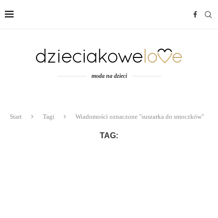
moda na dzieci
Start
Tagi
Wiadomości oznaczone "suszarka do smoczków"
TAG: