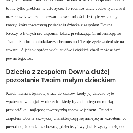
wstydzić, wiele z nas też tak miało. Jednak dziecko z zespołem Downa
to nie tylko problem na całe życie. To również wiele cudownych chwil
oraz prawdziwa lekcja bezwarunkowej miłości. Jest tyle wspaniałych
rzeczy, które towarzyszą posiadaniu dziecka z zespołem Downa.
Rzeczy, o których nie wspomni lekarz przekazując Ci informację, że
Twoje dziecko ma dodatkowy chromosom i Twoje życie zmieni się na
zawsze.. A jednak oprócz wielu trudów i ciężkich chwil możesz być
pewna tego, że..
Dziecko z zespołem Downa dłużej
pozostanie Twoim małym dzieckiem
Każda mama z tęsknotą wraca do czasów, kiedy jej dziecko było
wpatrzone w nią jak w obrazek i kiedy była dla niego mentorką,
przyjaciółką i najlepszą towarzyszką zabaw w jednym. Dzieci z
zespołem Downa zazwyczaj charakteryzują się mniejszym wzrostem, co
powoduje, że dłużej zachowują „dziecięcy” wygląd. Przyczynia się do