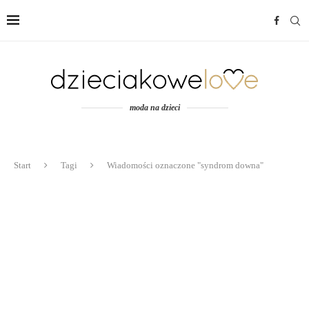
moda na dzieci
Start
Tagi
Wiadomości oznaczone "syndrom downa"