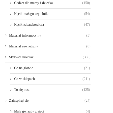
Gadżet dla mamy i dziecka
(150)
Kącik małego czytelnika
(54)
Kącik zabawkowicza
(47)
Materiał informacyjny
(3)
Materiał zewnętrzny
(8)
Stylowy dzieciak
(350)
Co na głowie
(21)
Co w sklepach
(211)
To się nosi
(125)
Zainspiruj się
(24)
Małe gwiazdy z sieci
(4)