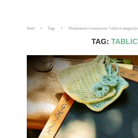
Start
Tagi
Wiadomości oznaczone "tablica magnety
TAG:
TABLI