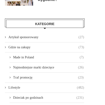
KATEGORIE
Artykuł sponsorowany
(27)
Gdzie na zakupy
(73)
Made in Poland
(7)
Najmodniejsze marki dziecięce
(26)
Traf promocję
(23)
Lifestyle
(482)
Dzieciak po godzinach
(231)