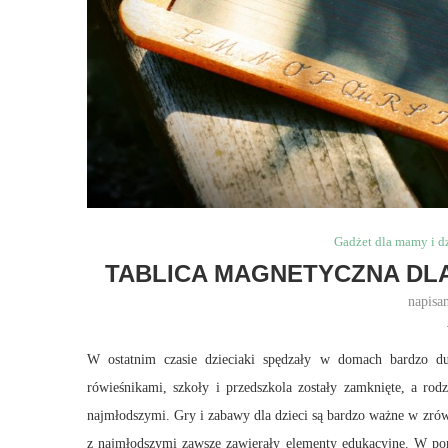
Gadżet dla mamy i d
TABLICA MAGNETYCZNA DLA
napisa
W ostatnim czasie dzieciaki spędzały w domach bardzo du
rówieśnikami, szkoły i przedszkola zostały zamknięte, a rod
najmłodszymi. Gry i zabawy dla dzieci są bardzo ważne w zró
z najmłodszymi zawsze zawierały elementy edukacyjne. W pon