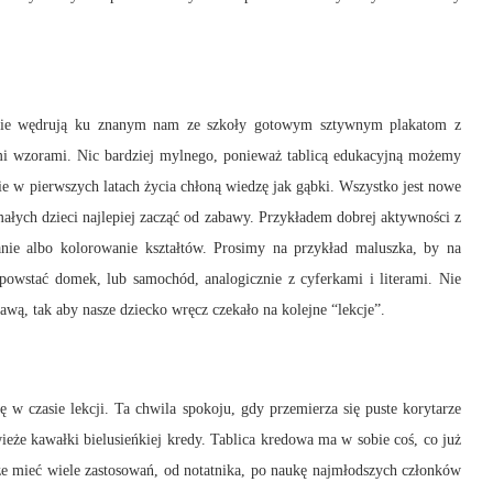
cznie wędrują ku znanym nam ze szkoły gotowym sztywnym plakatom z
 wzorami. Nic bardziej mylnego, ponieważ tablicą edukacyjną możemy
nie w pierwszych latach życia chłoną wiedzę jak gąbki. Wszystko jest nowe
małych dzieci najlepiej zacząć od zabawy. Przykładem dobrej aktywności z
nie albo kolorowanie kształtów. Prosimy na przykład maluszka, by na
 powstać domek, lub samochód, analogicznie z cyferkami i literami. Nie
wą, tak aby nasze dziecko wręcz czekało na kolejne “lekcje”.
ę w czasie lekcji. Ta chwila spokoju, gdy przemierza się puste korytarze
ieże kawałki bielusieńkiej kredy. Tablica kredowa ma w sobie coś, co już
e mieć wiele zastosowań, od notatnika, po naukę najmłodszych członków