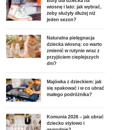
Buty dla dziecka na
wiosnę i lato: jak wybrać,
żeby służyły dłużej niż
jeden sezon?
Naturalna pielęgnacja
dziecka wiosną: co warto
zmienić w rutynie wraz z
przyjściem cieplejszych
dni?
Majówka z dzieckiem: jak
się spakować i w co ubrać
małego podróżnika?
Komunia 2026 – jak ubrać
dziecko stylowo i
wygodnie?