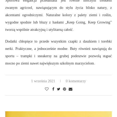
Sportowa elegancja przełamana jest równie mocnym trendem
zwanym agricool, nawiązującym do stylu życia blisko natury, z
akcentami ogrodniczymi. Naturalne kolory z palety ziemi i roślin,
wygodne spodnie lub bluzy z hasłami „Keep Going, Keep Growing”
tworzą wspólnie atrakcyjną i utylitarną całość.
Dodatki chłopięce to przede wszystkim czapki z daszkiem i torebki
nerki. Praktyczne, a jednocześnie modne. Buty również nawiązują do
sportu – trampki i sneakersy na grubej podeszwie pozwolą stąpać
mocno po ziemi nawet największym szkolnym marzycielom.
1 września 2021
0 komentarzy