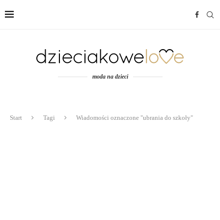
moda na dzieci
Start
Tagi
Wiadomości oznaczone "ubrania do szkoły"