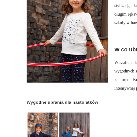
stylizacją d
długim ręka
szkoły w baw
W co ubr
W szafie chł
wygodnych sp
kapturem. Ko
intensywnej 
Wygodne ubrania dla nastolatków