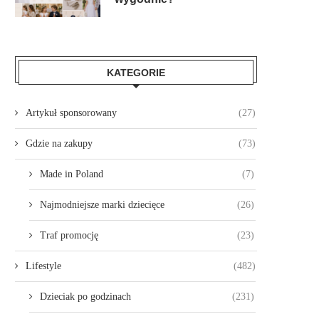
KATEGORIE
Artykuł sponsorowany
(27)
Gdzie na zakupy
(73)
Made in Poland
(7)
Najmodniejsze marki dziecięce
(26)
Traf promocję
(23)
Lifestyle
(482)
Dzieciak po godzinach
(231)