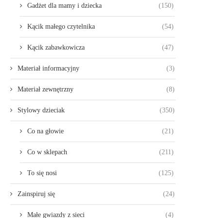
Gadżet dla mamy i dziecka
(150)
Kącik małego czytelnika
(54)
Kącik zabawkowicza
(47)
Materiał informacyjny
(3)
Materiał zewnętrzny
(8)
Stylowy dzieciak
(350)
Co na głowie
(21)
Co w sklepach
(211)
To się nosi
(125)
Zainspiruj się
(24)
Małe gwiazdy z sieci
(4)