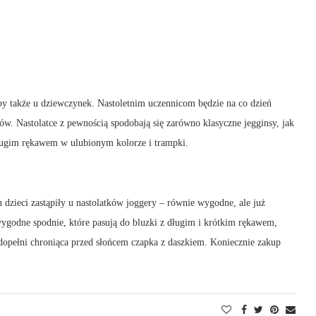
y także u dziewczynek. Nastoletnim uczennicom będzie na co dzień
ów. Nastolatce z pewnością spodobają się zarówno klasyczne jegginsy, jak
długim rękawem w ulubionym kolorze i trampki.
dzieci zastąpiły u nastolatków joggery – równie wygodne, ale już
ą wygodne spodnie, które pasują do bluzki z długim i krótkim rękawem,
u dopełni chroniąca przed słońcem czapka z daszkiem. Koniecznie zakup