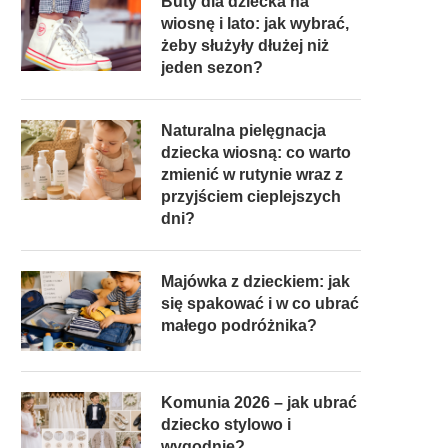
Buty dla dziecka na
wiosnę i lato: jak wybrać,
żeby służyły dłużej niż
jeden sezon?
Naturalna pielęgnacja
dziecka wiosną: co warto
zmienić w rutynie wraz z
przyjściem cieplejszych
dni?
Majówka z dzieckiem: jak
się spakować i w co ubrać
małego podróżnika?
Komunia 2026 – jak ubrać
dziecko stylowo i
wygodnie?