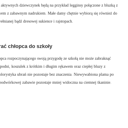
la aktywnych dziewczynek będą na przykład legginsy połączone z bluzką z
wem z zabawnym nadrukiem. Małe damy chętnie wybiorą się również do
ełnianej bądź dresowej sukience i rajstopach.
ać chłopca do szkoły
opca rozpoczynającego swoją przygodę ze szkołą nie może zabraknąć
odni, koszulek z krótkim i długim rękawem oraz ciepłej bluzy z
lorystyka ubrań nie pozostaje bez znaczenia. Niewywabiona plama po
podwórkowej zabawie pozostaje mniej widoczna na ciemnej tkaninie.