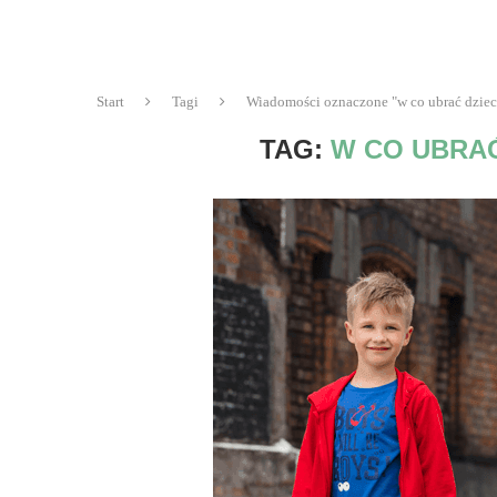
Start
Tagi
Wiadomości oznaczone "w co ubrać dziec
TAG:
W CO UBRA