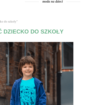
moda na dzieci
ko do szkoły"
Ć DZIECKO DO SZKOŁY