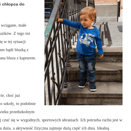
ć chłopca do
 wciągane, małe
uzików. Z tego też
ę w tej sytuacji
tem bądź bluzką z
ana bluza z kapturem.
ie, choć już
do szkoły, to podobnie
 wieku przedszkolnym
ej czuć się w wygodnych, sportowych ubraniach. Ich potrzeba ruchu jest w
u duża, a aktywność fizyczna zajmuje dużą część ich dnia. Idealną