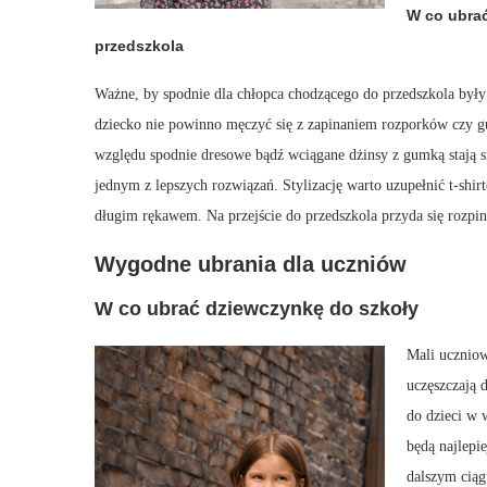
W co ubra
przedszkola
Ważne, by spodnie dla chłopca chodzącego do przedszkola były
dziecko nie powinno męczyć się z zapinaniem rozporków czy g
względu spodnie dresowe bądź wciągane dżinsy z gumką stają si
jednym z lepszych rozwiązań. Stylizację warto uzupełnić t-shir
długim rękawem. Na przejście do przedszkola przyda się rozpin
Wygodne ubrania dla uczniów
W co ubrać dziewczynkę do szkoły
Mali uczniow
uczęszczają 
do dzieci w
będą najlepi
dalszym ciąg