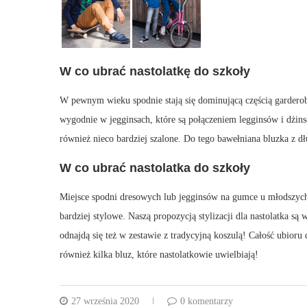
W co ubrać nastolatkę do szkoły
W pewnym wieku spodnie stają się dominującą częścią garderob
wygodnie w jegginsach, które są połączeniem legginsów i dżins
również nieco bardziej szalone. Do tego bawełniana bluzka z 
W co ubrać nastolatka do szkoły
Miejsce spodni dresowych lub jegginsów na gumce u młodszych 
bardziej stylowe. Naszą propozycją stylizacji dla nastolatka s
odnajdą się też w zestawie z tradycyjną koszulą! Całość ubior
również kilka bluz, które nastolatkowie uwielbiają!
27 września 2020
0 komentarzy