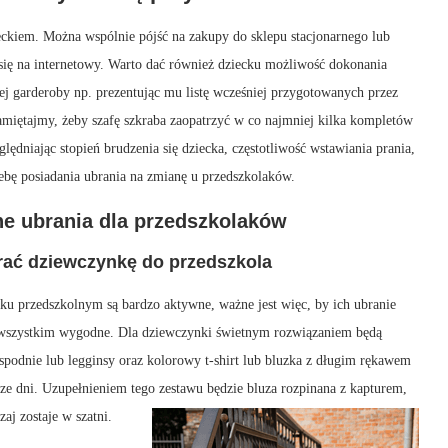
eckiem. Można wspólnie pójść na zakupy do sklepu stacjonarnego lub
ię na internetowy. Warto dać również dziecku możliwość dokonania
j garderoby np. prezentując mu listę wcześniej przygotowanych przez
amiętajmy, żeby szafę szkraba zaopatrzyć w co najmniej kilka kompletów
lędniając stopień brudzenia się dziecka, częstotliwość wstawiania prania,
zebę posiadania ubrania na zmianę u przedszkolaków.
e ubrania dla przedszkolaków
rać dziewczynkę do przedszkola
ku przedszkolnym są bardzo aktywne, ważne jest więc, by ich ubranie
 wszystkim wygodne. Dla dziewczynki świetnym rozwiązaniem będą
podnie lub legginsy oraz kolorowy t-shirt lub bluzka z długim rękawem
sze dni. Uzupełnieniem tego zestawu będzie bluza rozpinana z kapturem,
aj zostaje w szatni.