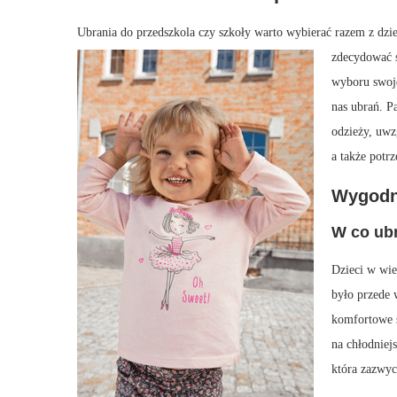
Ubrania do przedszkola czy szkoły warto wybierać razem z dzi
zdecydować s
wyboru swoje
nas ubrań. P
odzieży, uwzg
a także potr
Wygodn
W co ub
Dzieci w wie
było przede
komfortowe s
na chłodniej
która zazwycz