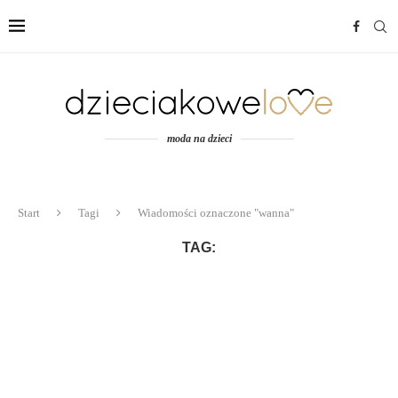
moda na dzieci
Start
Tagi
Wiadomości oznaczone "wanna"
TAG: