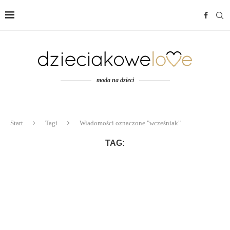
moda na dzieci
Start
Tagi
Wiadomości oznaczone "wcześniak"
TAG: