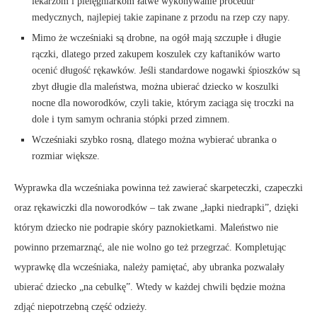
lekarzom i pielęgniarkom łatwe wykonywanie procedur
medycznych, najlepiej takie zapinane z przodu na rzep czy napy.
Mimo że wcześniaki są drobne, na ogół mają szczupłe i długie
rączki, dlatego przed zakupem koszulek czy kaftaników warto
ocenić długość rękawków. Jeśli standardowe nogawki śpioszków są
zbyt długie dla maleństwa, można ubierać dziecko w koszulki
nocne dla noworodków, czyli takie, którym zaciąga się troczki na
dole i tym samym ochrania stópki przed zimnem.
Wcześniaki szybko rosną, dlatego można wybierać ubranka o
rozmiar większe.
Wyprawka dla wcześniaka powinna też zawierać skarpeteczki, czapeczki
oraz rękawiczki dla noworodków – tak zwane „łapki niedrapki”, dzięki
którym dziecko nie podrapie skóry paznokietkami. Maleństwo nie
powinno przemarznąć, ale nie wolno go też przegrzać. Kompletując
wyprawkę dla wcześniaka, należy pamiętać, aby ubranka pozwalały
ubierać dziecko „na cebulkę”. Wtedy w każdej chwili będzie można
zdjąć niepotrzebną część odzieży.