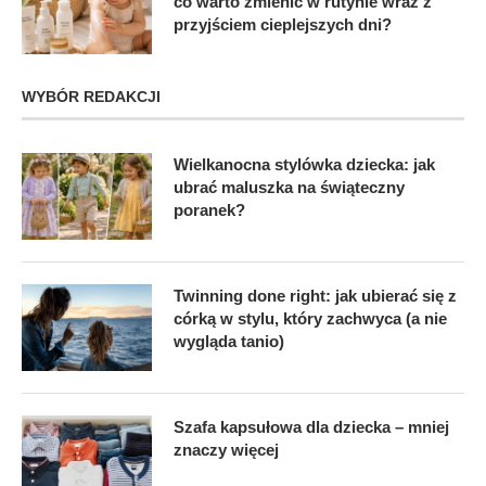
co warto zmienić w rutynie wraz z
przyjściem cieplejszych dni?
WYBÓR REDAKCJI
Wielkanocna stylówka dziecka: jak
ubrać maluszka na świąteczny
poranek?
Twinning done right: jak ubierać się z
córką w stylu, który zachwyca (a nie
wygląda tanio)
Szafa kapsułowa dla dziecka – mniej
znaczy więcej