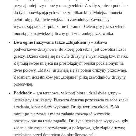
przynajmniej trzy monety oraz grzebień. Zasady są nieco podobne
do tych obowiązujących w meczu piłkarskim. Mniejsza moneta
pełni rolę piłki, dwie większe to zawodnicy. Zawodnicy
wyznaczają środek, pola karne i bramki. Celem gry jest strzelenie
monetą jak największej liczby goli w bramkę przeciwnika.
Dwa ognie (nazywana także „zbijakiem”)
–
zabawa
podwórkowo-drużynowa, do której potrzebna jest dowolna liczba
graczy. Dzieci dzielą się na dwie drużyny i wyznaczają tzw. matki.
Zajmują swoje miejsca na prostokątnym boisku podzielonym na
dwie połowy. „Matki” ustawiają się za polem drużyny przeciwnej.
Zadaniem uczestników jest „zbijanie” piłką zawodników drużyny
przeciwnej.
Podchody
– gra terenowa, w której biorą udział dwie grupy –
uciekający i szukający. Pierwsza drużyna pozostawia za sobą znaki
i zadania, które należy wykonać. Druga wyrusza około 15-30
minut po pierwszej i ma za zadanie rozwiązać wszystkie
pozostawione na trasie zagadki. Drużyna uciekająca wygrywa, gdy
zadania nie zostaną rozwiązane, a pościgowa, gdy złapie drużynę
uciekającą przed dotarciem do określonego celu.