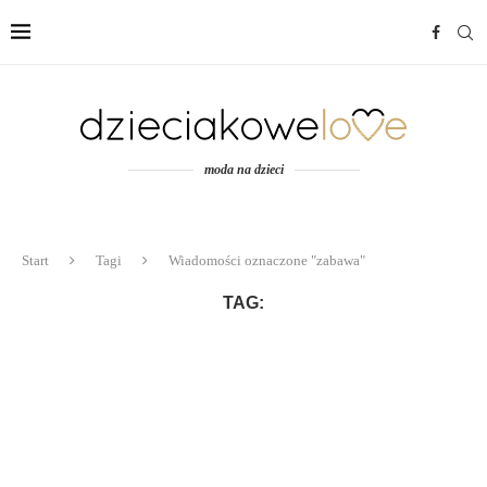
moda na dzieci
Start
Tagi
Wiadomości oznaczone "zabawa"
TAG: