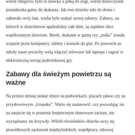
wśród chłopców było to dziecko z piłką do nogi, wśród dziewczynek
posiadaczka gumy do skakania. Jak owe dziecko szło do domu i
zabierało swój fant, trzeba było szukać nowej zabawy. Zabawy, na
których w dzieciństwie spędzaliśmy całe dnie, są zupełnie obce
współczesnym dzieciom. Berek, skakanie w gumę czy „zośka” zostały
wyparte przez komputery, tablety i konsole do gier. Po powrocie ze
szkoły nasze pociechy wolą włączyć telewizor lub laptopa i zagrać w
elektroniczną wersję podwórkowej gry.
Zabawy dla świeżym powietrzu są
ważne
Na próżno dzisiaj szukać dzieci na podwórkach, placach zabaw czy na
przysłowiowym „trzepaku”. Warto się zastanowić, czy pozwalając im
na zaszycie się w pozornie bezpiecznym domowym zaciszu, nie
wyrządzamy im krzywdy. Wśród rówieśników dziecko uczy się
prawidłowych zachowań międzyludzkich, współpracy, zdrowej