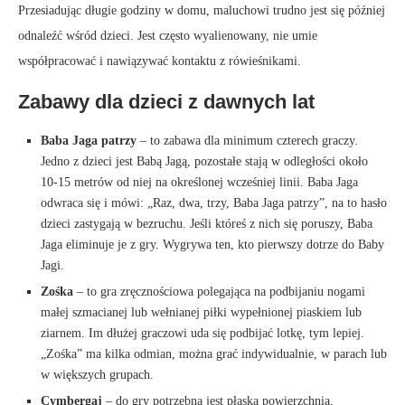
Przesiadując długie godziny w domu, maluchowi trudno jest się później
odnaleźć wśród dzieci. Jest często wyalienowany, nie umie
współpracować i nawiązywać kontaktu z rówieśnikami.
Zabawy dla dzieci z dawnych lat
Baba Jaga patrzy
– to zabawa dla minimum czterech graczy.
Jedno z dzieci jest Babą Jagą, pozostałe stają w odległości około
10-15 metrów od niej na określonej wcześniej linii. Baba Jaga
odwraca się i mówi: „Raz, dwa, trzy, Baba Jaga patrzy”, na to hasło
dzieci zastygają w bezruchu. Jeśli któreś z nich się poruszy, Baba
Jaga eliminuje je z gry. Wygrywa ten, kto pierwszy dotrze do Baby
Jagi.
Zośka
– to gra zręcznościowa polegająca na podbijaniu nogami
małej szmacianej lub wełnianej piłki wypełnionej piaskiem lub
ziarnem. Im dłużej graczowi uda się podbijać lotkę, tym lepiej.
„Zośka” ma kilka odmian, można grać indywidualnie, w parach lub
w większych grupach.
Cymbergaj
– do gry potrzebna jest płaska powierzchnia,