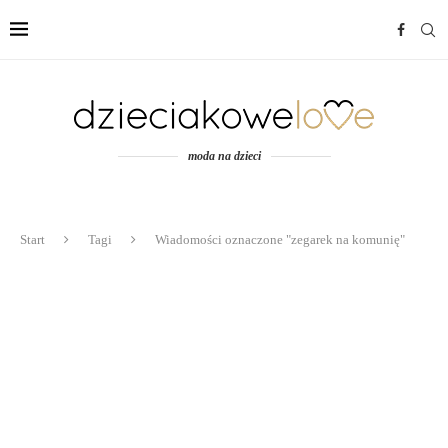
moda na dzieci
Start
Tagi
Wiadomości oznaczone "zegarek na komunię"