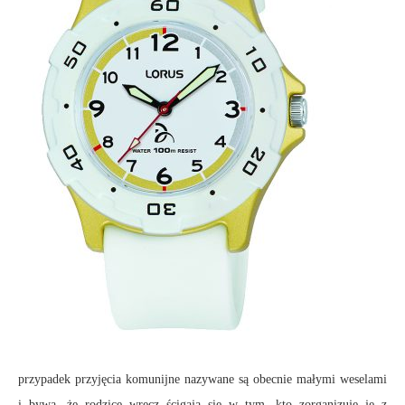
przypadek przyjęcia komunijne nazywane są obecnie małymi weselami
i bywa, że rodzice wręcz ścigają się w tym, kto zorganizuje je z