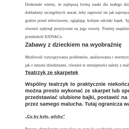
Doskonale wiemy, że najlepszą formą nauki dla małego dzi
dokładamy szczególnych starań, żeby zapewnić im jak najwięce
godzin przed telewizorem, oglądając kolejne odcinki bajek. S
również wpłynął pozytywnie na jego rozwój. Poniżej znajdz
przedszkoli KIDS&Co.
Zabawy z dzieckiem na wyobraźnię
Możliwość rozwiązywania problemów, analizowania i teorety
jak z innymi dziedzinami, również te umiejętności należy z ma
Teatrzyk ze skarpetek
Wspólny teatrzyk to praktycznie niekoń
można prosto wykonać ze skarpet lub sp
przedstawiać ulubione bajki, postawić n
przez samego malucha. Tutaj ogranicza w
„Co by było, gdyby”