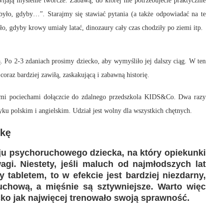
ijają myślenie twórcze. Zabawą, do której nie potrzebujecie praktycznie
było, gdyby…”. Starajmy się stawiać pytania (a także odpowiadać na te
ło, gdyby krowy umiały latać, dinozaury cały czas chodziły po ziemi itp.
Po 2-3 zdaniach prosimy dziecko, aby wymyśliło jej dalszy ciąg. W ten
oraz bardziej zawiłą, zaskakującą i zabawną historię.
woimi pociechami dołączcie do zdalnego przedszkola KIDS&Co. Dwa razy
ku polskim i angielskim. Udział jest wolny dla wszystkich chętnych.
ykę
oju psychoruchowego dziecka, na który opiekunki
gi. Niestety, jeśli maluch od najmłodszych lat
tabletem, to w efekcie jest bardziej niezdarny,
chową, a mięśnie są sztywniejsze. Warto więc
ko jak najwięcej trenowało swoją sprawność.