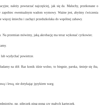
cyjne, należy powtarzać najczęściej, jak się da. Maluchy, przekonane o
emy zapobiec ewentualnym wadom wymowy. Ważne jest, abyśmy ćwiczenia
 więcej śmiechu i zachęci przedszkolaka do wspólnej zabawy.
m. Na przemian mówimy, jaką akrobację ma teraz wykonać cyrkowiec.
zamy.
 lub wydychać powietrze.
damy na dół. Raz konik idzie wolno, to biegnie, parska, śmieje się iha,
wą i lewą, nie dotykając językiem warg.
edmiotów, np. piłeczek ping-pong czy małych karteczek.