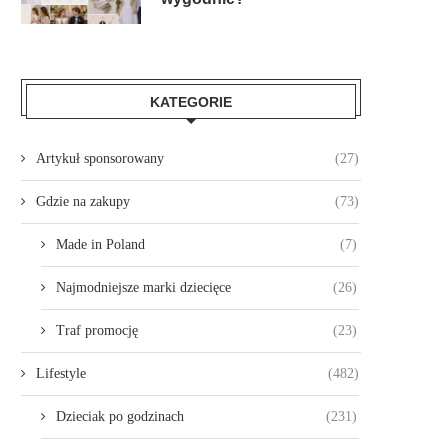
KATEGORIE
Artykuł sponsorowany
(27)
Gdzie na zakupy
(73)
Made in Poland
(7)
Najmodniejsze marki dziecięce
(26)
Traf promocję
(23)
Lifestyle
(482)
Dzieciak po godzinach
(231)