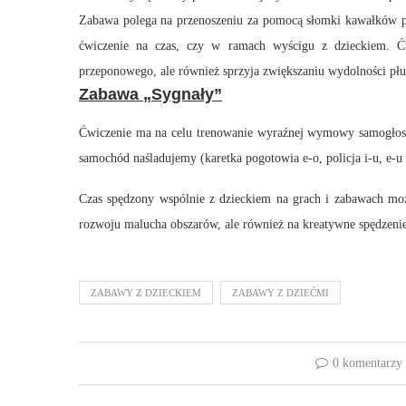
Zabawa polega na przenoszeniu za pomocą słomki kawałków p
ćwiczenie na czas, czy w ramach wyścigu z dzieckiem. Ćw
przeponowego, ale również sprzyja zwiększaniu wydolności płu
Zabawa „Sygnały”
Ćwiczenie ma na celu trenowanie wyraźnej wymowy samogłos
samochód naśladujemy (karetka pogotowia e-o, policja i-u, e-u 
Czas spędzony wspólnie z dzieckiem na grach i zabawach mo
rozwoju malucha obszarów, ale również na kreatywne spędzenie c
ZABAWY Z DZIECKIEM
ZABAWY Z DZIEĆMI
0 komentarzy