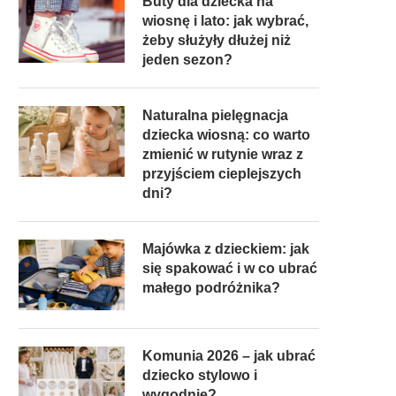
Buty dla dziecka na
wiosnę i lato: jak wybrać,
żeby służyły dłużej niż
jeden sezon?
Naturalna pielęgnacja
dziecka wiosną: co warto
zmienić w rutynie wraz z
przyjściem cieplejszych
dni?
Majówka z dzieckiem: jak
się spakować i w co ubrać
małego podróżnika?
Komunia 2026 – jak ubrać
dziecko stylowo i
wygodnie?