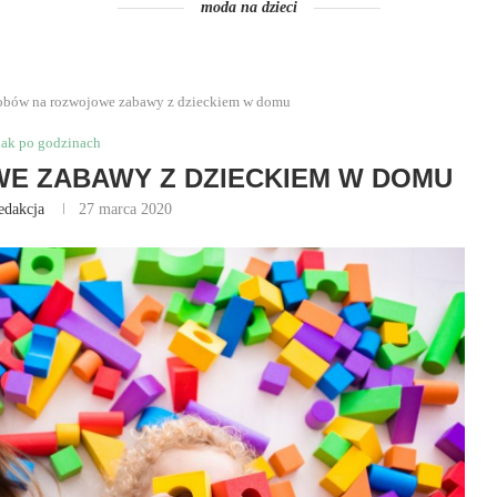
moda na dzieci
obów na rozwojowe zabawy z dzieckiem w domu
iak po godzinach
E ZABAWY Z DZIECKIEM W DOMU
edakcja
27 marca 2020