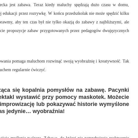
ecka jest zabawa. Teraz kiedy maluchy spędzają dużo czasu w domu,
j edukacji przez rozrywkę. W końcu przedszkolak nie może spędzić kilku
prawmy, aby ten czas był nie tylko okazją do zabawy z najbliższymi, ale
iecie propozycje zabaw przygotowanych przez pedagogów dwujęzycznych
zowania pomaga maluchom rozwinąć swoją wyobraźnię i kreatywność. Tak
luchem regularnie ćwiczyć.
cząca się kopalnia pomysłów na zabawę. Pacynki
ektakl wystawić przy pomocy maskotek. Możecie
a improwizację lub pokazywać historie wymyślone
as jedynie… wyobraźnia!