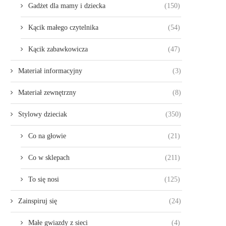
Gadżet dla mamy i dziecka
(150)
Kącik małego czytelnika
(54)
Kącik zabawkowicza
(47)
Materiał informacyjny
(3)
Materiał zewnętrzny
(8)
Stylowy dzieciak
(350)
Co na głowie
(21)
Co w sklepach
(211)
To się nosi
(125)
Zainspiruj się
(24)
Małe gwiazdy z sieci
(4)