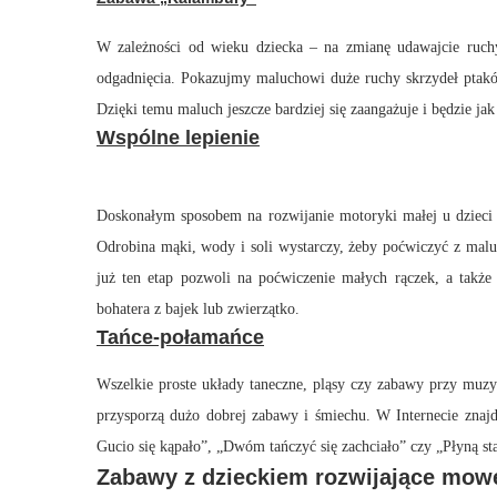
W zależności od wieku dziecka – na zmianę udawajcie ruchy
odgadnięcia. Pokazujmy maluchowi duże ruchy skrzydeł ptaków
Dzięki temu maluch jeszcze bardziej się zaangażuje i będzie j
Wspólne lepienie
Doskonałym sposobem na rozwijanie motoryki małej u dzieci jes
Odrobina mąki, wody i soli wystarczy, żeby poćwiczyć z mal
już ten etap pozwoli na poćwiczenie małych rączek, a także
bohatera z bajek lub zwierzątko.
Tańce-połamańce
Wszelkie proste układy taneczne, pląsy czy zabawy przy muzy
przysporzą dużo dobrej zabawy i śmiechu. W Internecie znaj
Gucio się kąpało”, „Dwóm tańczyć się zachciało” czy „Płyną st
Zabawy z dzieckiem rozwijające mow