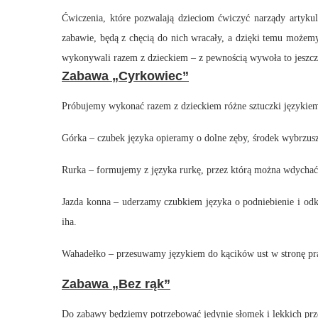
Ćwiczenia, które pozwalają dzieciom ćwiczyć narządy artykula
zabawie, będą z chęcią do nich wracały, a dzięki temu moż
wykonywali razem z dzieckiem – z pewnością wywoła to jeszcze
Zabawa „Cyrkowiec”
Próbujemy wykonać razem z dzieckiem różne sztuczki językie
Górka – czubek języka opieramy o dolne zęby, środek wybrzus
Rurka – formujemy z języka rurkę, przez którą można wdychać
Jazda konna – uderzamy czubkiem języka o podniebienie i odkła
iha.
Wahadełko – przesuwamy językiem do kącików ust w stronę pra
Zabawa „Bez rąk”
Do zabawy będziemy potrzebować jedynie słomek i lekkich prz