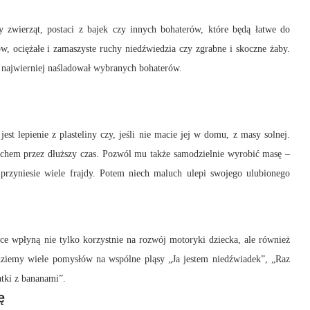
 zwierząt, postaci z bajek czy innych bohaterów, które będą łatwe do
, ociężałe i zamaszyste ruchy niedźwiedzia czy zgrabne i skoczne żaby.
ak najwierniej naśladował wybranych bohaterów.
t lepienie z plasteliny czy, jeśli nie macie jej w domu, z masy solnej.
uchem przez dłuższy czas. Pozwól mu także samodzielnie wyrobić masę –
 przyniesie wiele frajdy. Potem niech maluch ulepi swojego ulubionego
ce wpłyną nie tylko korzystnie na rozwój motoryki dziecka, ale również
dziemy wiele pomysłów na wspólne pląsy „Ja jestem niedźwiadek”, „Raz
atki z bananami”.
ę