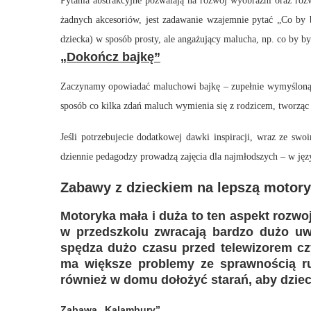
Pytania abstrakcyjne pozwalają na rozwój wyobraźni oraz rozw
żadnych akcesoriów, jest zadawanie wzajemnie pytać „Co by 
dziecka) w sposób prosty, ale angażujący malucha, np. co by by
„Dokończ bajkę”
Zaczynamy opowiadać maluchowi bajkę – zupełnie wymyśloną. 
sposób co kilka zdań maluch wymienia się z rodzicem, tworząc c
Jeśli potrzebujecie dodatkowej dawki inspiracji, wraz ze s
dziennie pedagodzy prowadzą zajęcia dla najmłodszych – w języ
Zabawy z dzieckiem na lepszą motor
Motoryka mała i duża to ten aspekt rozw
w przedszkolu zwracają bardzo dużo uwa
spędza dużo czasu przed telewizorem czy 
ma większe problemy ze sprawnością ru
również w domu dołożyć starań, aby dziec
Zabawa „Kalambury”